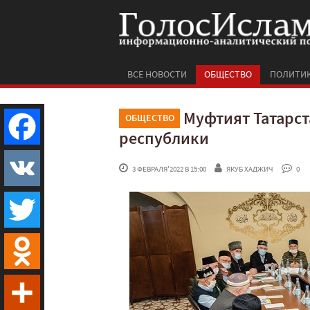
ВСЕ НОВОСТИ
ОБЩЕСТВО
ПОЛИТИ
Муфтият Татарст
ОБЩЕСТВО
республики
Facebook
 3 ФЕВРАЛЯ'2022 В 15:00
ЯКУБ ХАДЖИЧ
 0
VK
Twitter
Odnoklassniki