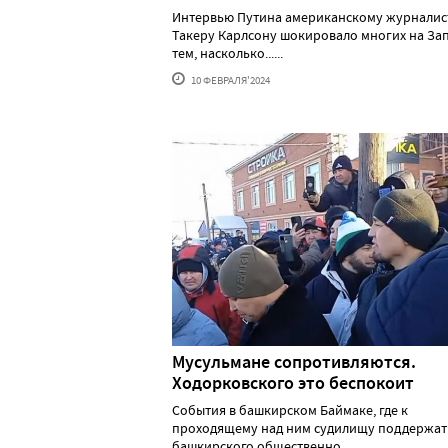
Интервью Путина американскому журналис
Такеру Карлсону шокировало многих на За
тем, насколько......
10 ФЕВРАЛЯ'2024
Мусульмане сопротивляются.
Ходорковского это беспокоит
События в башкирском Баймаке, где к
проходящему над ним судилищу поддержат
башкирского общественно......