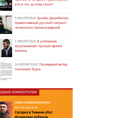
кто и что за этим стоит?
5 ИЮЛЯ'2024
Хусейн Джамбетов -
православный русский патриот
чеченского происхождения
1 ИЮЛЯ'2024
К успешным
мусульманам: прошло время
петлять
24 ИЮНЯ'2024
Посеявший ветер
пожинает бурю
ЕДНИЕ КОММЕНТАРИИ
HAMZA CHERNOMORCHENKO
03.06.2026, 23:29
Сегодня в Тюмени убит
Исомитдин Акбаров