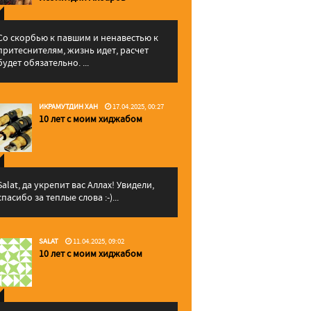
Со скорбью к павшим и ненавестью к
притеснителям, жизнь идет, расчет
будет обязательно. ...
ИКРАМУТДИН ХАН
17.04.2025, 00:27
10 лет с моим хиджабом
Salat, да укрепит вас Аллаx! Увидели,
спасибо за теплые слова :-)...
SALAT
11.04.2025, 09:02
10 лет с моим хиджабом