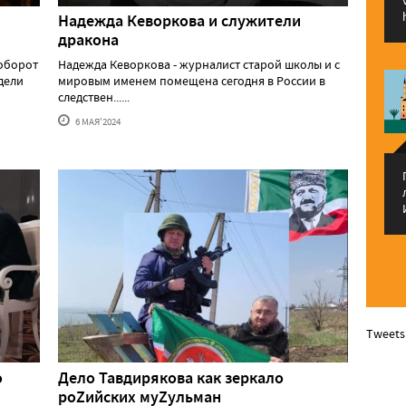
Надежда Кеворкова и служители
дракона
аоборот
Надежда Кеворкова - журналист старой школы и с
едели
мировым именем помещена сегодня в России в
следствен......
6 МАЯ'2024
Tweets
о
Дело Тавдирякова как зеркало
роZийских муZульман