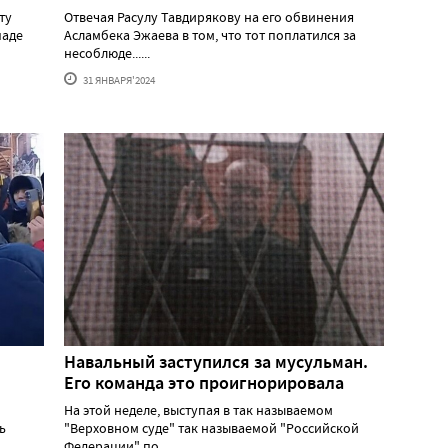
ту
Отвечая Расулу Тавдирякову на его обвинения
паде
Асламбека Эжаева в том, что тот поплатился за
несоблюде......
31 ЯНВАРЯ'2024
Навальный заступился за мусульман.
Его команда это проигнорировала
На этой неделе, выступая в так называемом
ь
"Верховном суде" так называемой "Российской
Федерации" по......