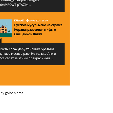
v=wAhN_UEuojU&lc=Ugz6-
h0nMPQWTip7AZ94...
KRR AKK
09.06.2024, 18:56
Русские мусульмане на страже
Корана: pазвеивая мифы о
Священной Книге
Пусть Аллах дарует нашим братьям
лучшее месть в раю. Не только Али и
Иса стоят за этими прекрасными ...
 by golosislama