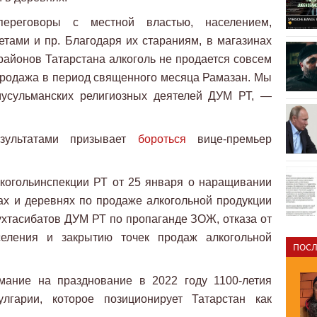
реговоры с местной властью, населением,
тами и пр. Благодаря их стараниям, в магазинах
районов Татарстана алкоголь не продается совсем
продажа в период священного месяца Рамазан. Мы
мусульманских религиозных деятелей ДУМ РТ, —
зультатами призывает
бороться
вице-премьер
когольинспекции РТ от 25 января о наращивании
ах и деревнях по продаже алкогольной продукции
ухтасибатов ДУМ РТ по пропаганде ЗОЖ, отказа от
селения и закрытию точек продаж алкогольной
ПОСЛ
ание на празднование в 2022 году 1100-летия
гарии, которое позиционирует Татарстан как