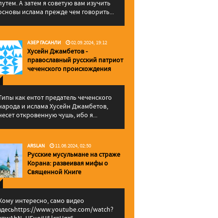
путем. А затем я советую вам изучить
основы ислама прежде чем говорить...
АЗЕР ГАСАНЛИ
02.09.2024, 19:12
Хусейн Джамбетов -
православный русский патриот
чеченского происхождения
Типы как ентот предатель чеченского
народа и ислама Хусейн Джамбетов,
несет откровенную чушь, ибо я...
ARSLAN
11.06.2024, 02:50
Русские мусульмане на страже
Корана: pазвеивая мифы о
Священной Книге
Кому интересно, само видео
здесьhttps://www.youtube.com/watch?