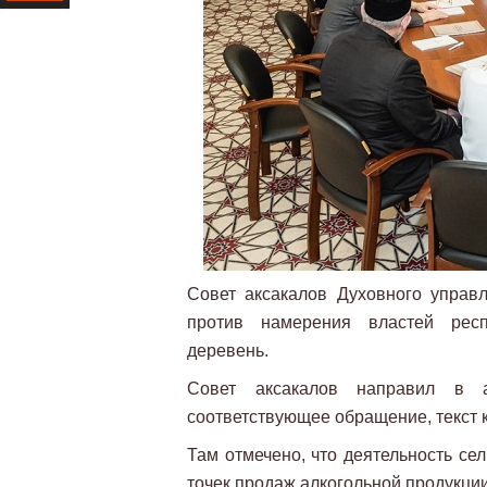
Ресурс
Совет аксакалов Духовного управ
против намерения властей респ
деревень.
Совет аксакалов направил в а
соответствующее обращение, текст 
Там отмечено, что деятельность с
точек продаж алкогольной продукции