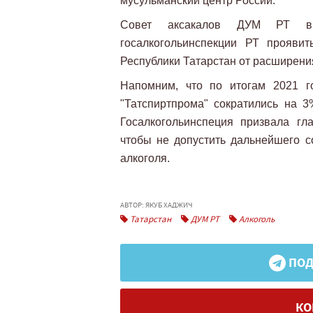
мусульманский центр России.
Совет аксакалов ДУМ РТ в 
госалкогольинспекции РТ проявит
Республики Татарстан от расширения
Напомним, что по итогам 2021 г
"Татспиртпрома" сократились на 
Госалкогольинспеция призвала гл
чтобы не допустить дальнейшего с
алкоголя.
АВТОР: ЯКУБ ХАДЖИЧ
Татарстан
ДУМ РТ
Алкоголь
ПОД
КО