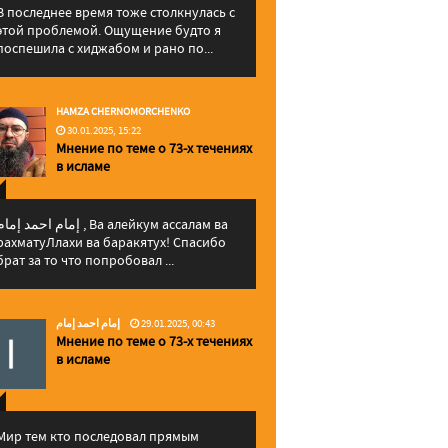
В последнее время тоже столкнулась с
этой проблемой. Ощущение будто я
поспешила с хиджабом и рано по...
HAMZA CHERNOMORCHENKO
30.01.2025, 15:22
Мнение по теме о 73-х течениях
в исламе
إمام احمد إما , Ва алейкум ассалам ва
рахматуЛлахи ва баракятух! Спасибо
брат за то что попробовал ...
إمام احمد إمام
29.01.2025, 00:43
Мнение по теме о 73-х течениях
в исламе
Мир тем кто последовал прямым