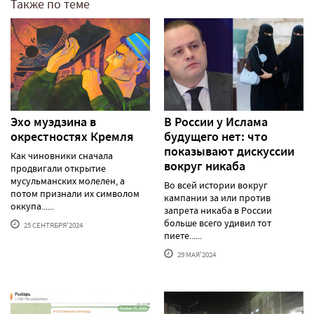
Также по теме
Эхо муэдзина в
В России у Ислама
окрестностях Кремля
будущего нет: что
показывают дискуссии
Как чиновники сначала
вокруг никаба
продвигали открытие
мусульманских молелен, а
Во всей истории вокруг
потом признали их символом
кампании за или против
оккупа......
запрета никаба в России
больше всего удивил тот
25 СЕНТЯБРЯ'2024
пиете......
29 МАЯ'2024