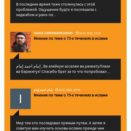
В последнее время тоже столкнулась с этой
проблемой. Ощущение будто я поспешила с
хиджабом и рано по...
HAMZA CHERNOMORCHENKO
30.01.2025, 15:22
Мнение по теме о 73-х течениях в исламе
إمام احمد إمام , Ва алейкум ассалам ва рахматуЛлахи
ва баракятух! Спасибо брат за то что попробовал ...
إمام احمد إمام
29.01.2025, 00:43
Мнение по теме о 73-х течениях в исламе
Мир тем кто последовал прямым путем. А затем я
советую вам изучить основы ислама прежде чем