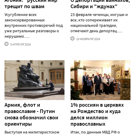
трещит по швам
Сибири и "ждунах"
Усугубление всех
23 февраля чеченцы, ингуши и
законсервированных
все, кто сопереживает их
внутренних противоречий под
национальной трагедии,
уже ритуальные разговоры о
отмечают день депортац......
нерушимо......
23 ФЕВРАЛЯ'2024
5 АПРЕЛЯ'2024
Армия, флот и
1% россиян в церквях
православие - Путин
на Рождество и куда
снова обозначил свои
делся миллион
ориентиры
православных
Выступая на милитаристском
Итак, по данным МВД РФ о