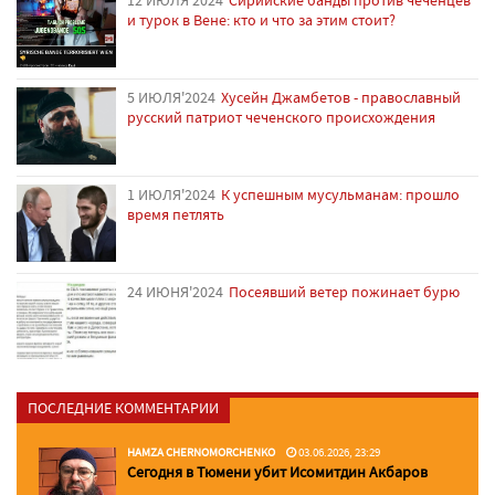
и турок в Вене: кто и что за этим стоит?
5 ИЮЛЯ'2024
Хусейн Джамбетов - православный
русский патриот чеченского происхождения
1 ИЮЛЯ'2024
К успешным мусульманам: прошло
время петлять
24 ИЮНЯ'2024
Посеявший ветер пожинает бурю
ПОСЛЕДНИЕ КОММЕНТАРИИ
HAMZA CHERNOMORCHENKO
03.06.2026, 23:29
Сегодня в Тюмени убит Исомитдин Акбаров