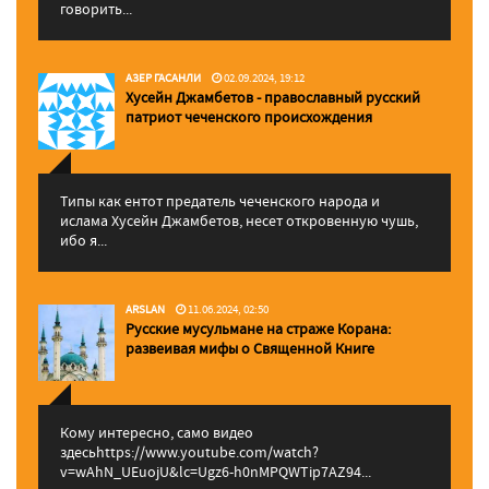
говорить...
АЗЕР ГАСАНЛИ
02.09.2024, 19:12
Хусейн Джамбетов - православный русский
патриот чеченского происхождения
Типы как ентот предатель чеченского народа и
ислама Хусейн Джамбетов, несет откровенную чушь,
ибо я...
ARSLAN
11.06.2024, 02:50
Русские мусульмане на страже Корана:
pазвеивая мифы о Священной Книге
Кому интересно, само видео
здесьhttps://www.youtube.com/watch?
v=wAhN_UEuojU&lc=Ugz6-h0nMPQWTip7AZ94...