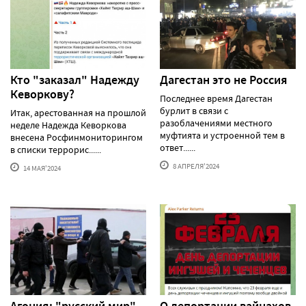
Кто "заказал" Надежду
Дагестан это не Россия
Кеворкову?
Последнее время Дагестан
бурлит в связи с
Итак, арестованная на прошлой
разоблачениями местного
неделе Надежда Кеворкова
муфтията и устроенной тем в
внесена Росфинмониторингом
ответ......
в списки террорис......
8 АПРЕЛЯ'2024
14 МАЯ'2024
Агония: "русский мир"
О депортации вайнахов,