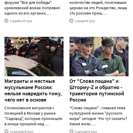
форуме "Все для победы"
количестве людей, посетивших
кремлевский вожак поправил
церкви на это Рождество, лишь
одного из его организ......
1% россиян приш......
3 ФЕВРАЛЯ'2024
8 ЯНВАРЯ'2024
Мигранты и местные
От "Слова пацана" к
мусульмане России:
Шторму-Z и обратно -
нельзя навредить тому,
траектория путинской
чего нет в основе
России
Столкновения мигрантов с
"Слово пацана" - главная тема
полицией в Москве у рынка
культурной жизни "русского
"Садовод", которые произошли
мира" сегодня. Что тут сказать?
в конце прошлой нед......
Какая жизн......
19 ДЕКАБРЯ'2023
5 ДЕКАБРЯ'2023