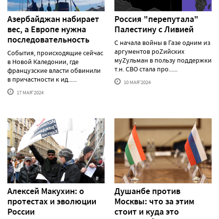
Азербайджан набирает
Россия "перепутала"
вес, а Европе нужна
Палестину с Ливией
последовательность
С начала войны в Газе одним из
аргументов роZийских
События, происходящие сейчас
муZульман в пользу поддержки
в Новой Каледонии, где
т.н. СВО стала про......
французские власти обвинили
в причастности к ид......
10 МАЯ'2024
17 МАЯ'2024
Алексей Макуxин: о
Душанбе против
протестаx и эволюции
Москвы: что за этим
России
стоит и куда это