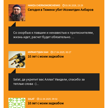
HAMZA CHERNOMORCHENKO
03.06.2026, 23:29
Сегодня в Тюмени убит Исомитдин Акбаров
Со скорбью к павшим и ненавестью к притеснителям,
жизнь идет, расчет будет обязательно. ...
ИКРАМУТДИН ХАН
17.04.2025, 00:27
10 лет с моим хиджабом
Salat, да укрепит вас Аллаx! Увидели, спасибо за
теплые слова :-)...
SALAT
11.04.2025, 09:02
10 лет с моим хиджабом