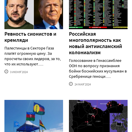
Ревность сионистов и
Российская
кремляди
многополярность как
новый антиисламский
Палестинцы в Секторе Газа
колониализм
платят огромную цену. За
просчеты своих лидеров, за то,
Голосование в Генассамблее
что их используют......
ООН по вопросу признания
бойни боснийских мусульман в
3 ИЮНЯ'2024
Сребренице геноци......
24 МАЯ'2024