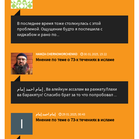
В последнее время тоже столкнулась с этой
проблемой. Ощущение будто я поспешила с
хиджабом и рано по...
HAMZA CHERNOMORCHENKO
30.01.2025, 15:22
Мнение по теме о 73-х течениях в исламе
إمام احمد إمام , Ва алейкум ассалам ва рахматуЛлахи
ва баракятух! Спасибо брат за то что попробовал ...
إمام احمد إمام
29.01.2025, 00:43
Мнение по теме о 73-х течениях в исламе