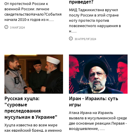
приведет?
От протестной России к
военной России: личное
МИД Таджикистана вручил
свидетельствоНачало?События
послу России в этой стране
начала 2010-х годов из н......
ноту протеста против
повсеместного нарушения в
3 МАЯ'2024
н......
30 АПРЕЛЯ'2024
Русская хуцпа:
Иран - Израиль: суть
"суровые
игры
преследования
Атака Ирана на Израиль
мусульман в Украине"
вызвала в мусульманской среде
две основные реакции.Первая -
Хуцпа известна во всем мире
воодушевление, ......
как еврейский бренд, а именно