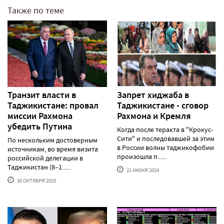
Также по теме
Транзит власти в
Запрет хиджаба в
Таджикистане: провал
Таджикистане - сговор
миссии Рахмона
Рахмона и Кремля
убедить Путина
Когда после теракта в "Крокус-
Сити" и последовавшей за этим
По нескольким достоверным
в России волны таджикофобии
источникам, во время визита
произошла п......
российской делегации в
Таджикистан (8–1......
21 ИЮНЯ'2024
30 ОКТЯБРЯ'2025