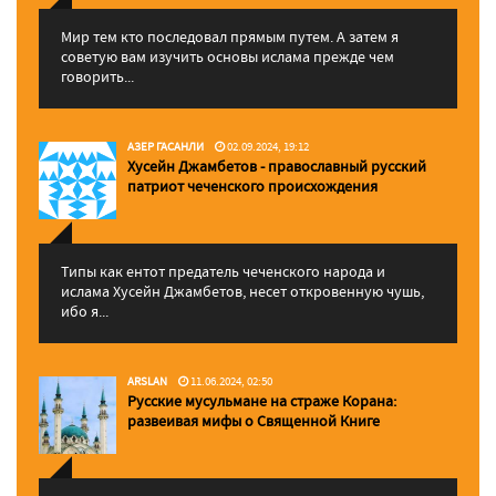
Мир тем кто последовал прямым путем. А затем я
советую вам изучить основы ислама прежде чем
говорить...
АЗЕР ГАСАНЛИ
02.09.2024, 19:12
Хусейн Джамбетов - православный русский
патриот чеченского происхождения
Типы как ентот предатель чеченского народа и
ислама Хусейн Джамбетов, несет откровенную чушь,
ибо я...
ARSLAN
11.06.2024, 02:50
Русские мусульмане на страже Корана:
pазвеивая мифы о Священной Книге