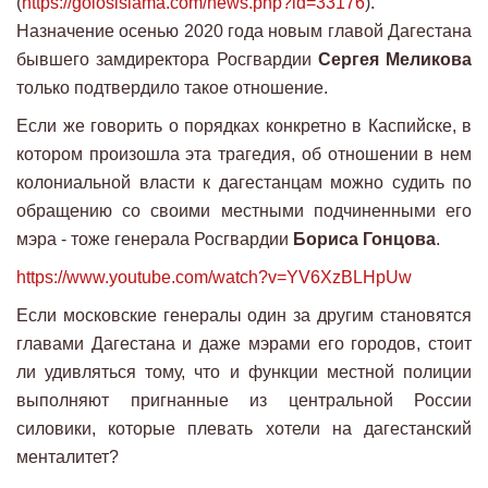
(
https://golosislama.com/news.php?id=33176
).
Назначение осенью 2020 года новым главой Дагестана
бывшего замдиректора Росгвардии
Сергея Меликова
только подтвердило такое отношение.
Если же говорить о порядках конкретно в Каспийске, в
котором произошла эта трагедия, об отношении в нем
колониальной власти к дагестанцам можно судить по
обращению со своими местными подчиненными его
мэра - тоже генерала Росгвардии
Бориса Гонцова
.
https://www.youtube.com/watch?v=YV6XzBLHpUw
Если московские генералы один за другим становятся
главами Дагестана и даже мэрами его городов, стоит
ли удивляться тому, что и функции местной полиции
выполняют пригнанные из центральной России
силовики, которые плевать хотели на дагестанский
менталитет?