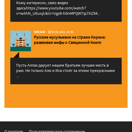
Кому интересно, само видео
здесьhttps://www.youtube.com/watch?
v=wAhN_UEuojU&lc=Ugz6-h0nMPQWTip7AZ94...
KRR AKK
09.06.2024, 18:56
Русские мусульмане на страже Корана:
pазвеивая мифы о Священной Книге
Пусть Аллах дарует нашим братьям лучшее месть в
раю. Не только Али и Иса стоят за этими прекрасными
...
О портале
Пользовательское соглашение