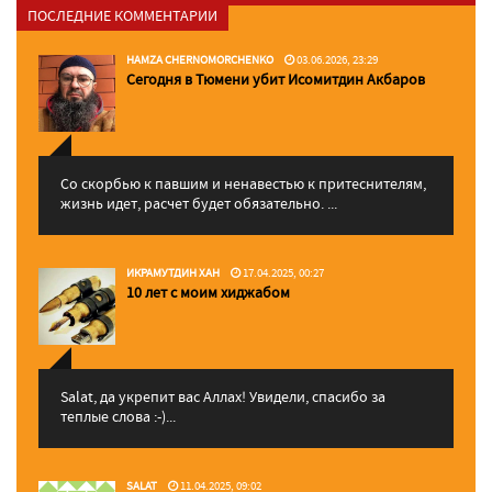
ПОСЛЕДНИЕ КОММЕНТАРИИ
HAMZA CHERNOMORCHENKO
03.06.2026, 23:29
Сегодня в Тюмени убит Исомитдин Акбаров
Со скорбью к павшим и ненавестью к притеснителям,
жизнь идет, расчет будет обязательно. ...
ИКРАМУТДИН ХАН
17.04.2025, 00:27
10 лет с моим хиджабом
Salat, да укрепит вас Аллаx! Увидели, спасибо за
теплые слова :-)...
SALAT
11.04.2025, 09:02