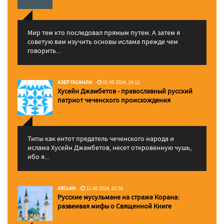
Мир тем кто последовал прямым путем. А затем я
советую вам изучить основы ислама прежде чем
говорить...
АЗЕР ГАСАНЛИ
02.09.2024, 19:12
Хусейн Джамбетов - православный русский
патриот чеченского происхождения
Типы как ентот предатель чеченского народа и
ислама Хусейн Джамбетов, несет откровенную чушь,
ибо я...
ARSLAN
11.06.2024, 02:50
Русские мусульмане на страже Корана:
pазвеивая мифы о Священной Книге