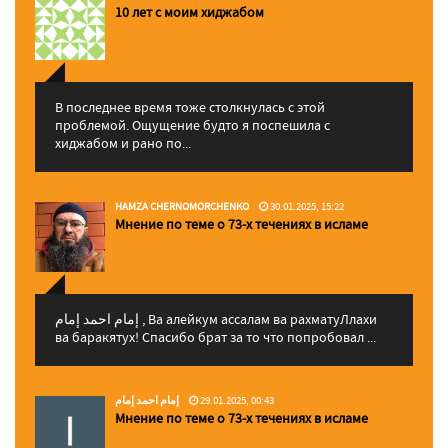
10 лет с моим хиджабом
В последнее время тоже столкнулась с этой
проблемой. Ощущение будто я поспешила с
хиджабом и рано по...
HAMZA CHERNOMORCHENKO
30.01.2025, 15:22
Мнение по теме о 73-х течениях в исламе
إمام احمد إمام , Ва алейкум ассалам ва рахматуЛлахи
ва баракятух! Спасибо брат за то что попробовал ...
إمام احمد إمام
29.01.2025, 00:43
Мнение по теме о 73-х течениях в исламе