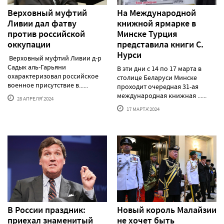
Верховный муфтий
На Международной
Ливии дал фатву
книжной ярмарке в
против российской
Минске Турция
оккупации
представила книги С.
Нурси
Верховный муфтий Ливии д-р
Садык аль-Гарьяни
В эти дни с 14 по 17 марта в
охарактеризовал российское
столице Беларуси Минске
военное присутствие в......
проходит очередная 31-ая
международная книжная ......
28 АПРЕЛЯ'2024
17 МАРТА'2024
В России праздник:
Новый король Малайзии
приехал знаменитый
не хочет быть