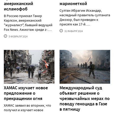
американский
марионеткой
исламофоб
Султан Ибрагим Искандар,
наследный правитель султаната
В Россию приехал Такер
Джохор, был приведен к
Карлсон, американский
присяге как 17-й......
"журналист", бывший ведущий
Fox News. Ажиотаж среди z-......
31 ЯНВАРЯ'2024
5 ФЕВРАЛЯ'2024
ХАМАС изучает новое
Международный суд
предложение о
объявит решение о
прекращении огня
чрезвычайных мерах по
поводу геноцида в Газе
ХАМАС заявил во вторник, что
в пятницу
получил и изучает новое