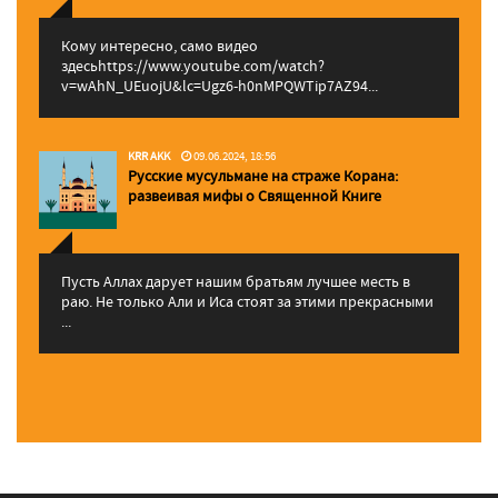
Кому интересно, само видео
здесьhttps://www.youtube.com/watch?
v=wAhN_UEuojU&lc=Ugz6-h0nMPQWTip7AZ94...
KRR AKK
09.06.2024, 18:56
Русские мусульмане на страже Корана:
pазвеивая мифы о Священной Книге
Пусть Аллах дарует нашим братьям лучшее месть в
раю. Не только Али и Иса стоят за этими прекрасными
...