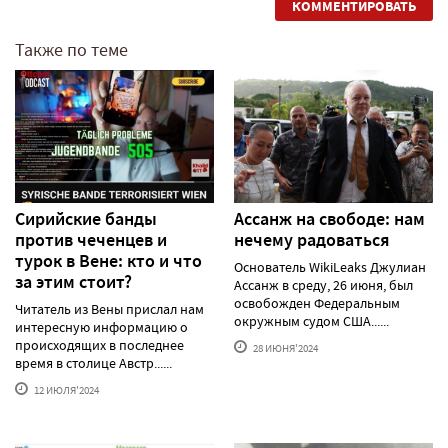
КОММЕНТИРОВАТЬ
Также по теме
Сирийские банды
Ассанж на свободе: нам
против чеченцев и
нечему радоваться
турок в Вене: кто и что
Основатель WikiLeaks Джулиан
за этим стоит?
Ассанж в среду, 26 июня, был
освобожден Федеральным
Читатель из Вены прислал нам
окружным судом США......
интересную информацию о
происходящих в последнее
28 ИЮНЯ'2024
время в столице Австр......
12 ИЮЛЯ'2024