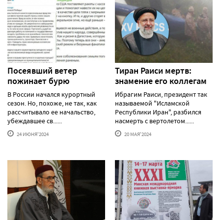
Посеявший ветер
Тиран Раиси мертв:
пожинает бурю
знамение его коллегам
В России начался курортный
Ибрагим Раиси, президент так
сезон. Но, похоже, не так, как
называемой "Исламской
рассчитывало ее начальство,
Республики Иран", разбился
убеждавшее св......
насмерть с вертолетом......
24 ИЮНЯ'2024
20 МАЯ'2024