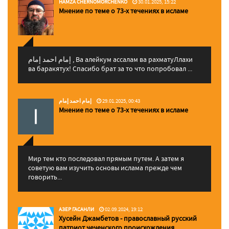
HAMZA CHERNOMORCHENKO
30.01.2025, 15:22
Мнение по теме о 73-х течениях в исламе
إمام احمد إمام , Ва алейкум ассалам ва рахматуЛлахи
ва баракятух! Спасибо брат за то что попробовал ...
إمام احمد إمام
29.01.2025, 00:43
Мнение по теме о 73-х течениях в исламе
Мир тем кто последовал прямым путем. А затем я
советую вам изучить основы ислама прежде чем
говорить...
АЗЕР ГАСАНЛИ
02.09.2024, 19:12
Хусейн Джамбетов - православный русский
патриот чеченского происхождения