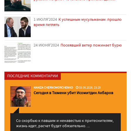
1 ИЮЛЯ'2024
К успешным мусульманам: прошло
время петлять
24 ИЮНЯ'2024
Посеявший ветер пожинает бурю
ПОСЛЕДНИЕ КОММЕНТАРИИ
HAMZA CHERNOMORCHENKO
03.06.2026, 23:29
Сегодня в Тюмени убит Исомитдин Акбаров
Со скорбью к павшим и ненавестью к притеснителям,
жизнь идет, расчет будет обязательно. ...