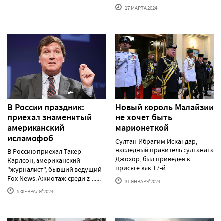
17 МАРТА'2024
В России праздник:
Новый король Малайзии
приехал знаменитый
не хочет быть
американский
марионеткой
исламофоб
Султан Ибрагим Искандар,
наследный правитель султаната
В Россию приехал Такер
Джохор, был приведен к
Карлсон, американский
присяге как 17-й......
"журналист", бывший ведущий
Fox News. Ажиотаж среди z-......
31 ЯНВАРЯ'2024
5 ФЕВРАЛЯ'2024