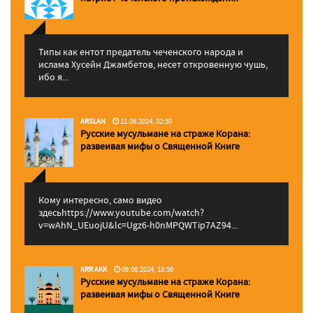
Типы как ентот предатель чеченского народа и
ислама Хусейн Джамбетов, несет откровенную чушь,
ибо я...
ARSLAN
11.06.2024, 02:50
Русские мусульмане на страже Корана:
pазвеивая мифы о Священной Книге
Кому интересно, само видео
здесьhttps://www.youtube.com/watch?
v=wAhN_UEuojU&lc=Ugz6-h0nMPQWTip7AZ94...
KRR AKK
09.06.2024, 18:56
Русские мусульмане на страже Корана:
pазвеивая мифы о Священной Книге