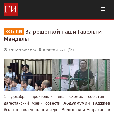
За решеткой наши Гавелы и
СОБЫТИЯ
Манделы
 2 ДЕКАБРЯ'2020 В 17:30
ИКРАМУТДИН ХАН
 0
1 декабря произошли два схожих события -
дагестанский узник совести
Абдулмумин Гаджиев
был отправлен этапом через Волгоград и Астрахань в