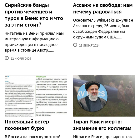
Сирийские банды
Ассанж на свободе: нам
против чеченцев и
нечему радоваться
турок в Вене: кто и что
Основатель WikiLeaks Джулиан
за этим стоит?
Ассанж в среду, 26 июня, был
освобожден Федеральным
Читатель из Вены прислал нам
окружным судом США......
интересную информацию о
происходящих в последнее
28 ИЮНЯ'2024
время в столице Австр......
12 ИЮЛЯ'2024
Посеявший ветер
Тиран Раиси мертв:
пожинает бурю
знамение его коллегам
В России начался курортный
Ибрагим Раиси, президент так