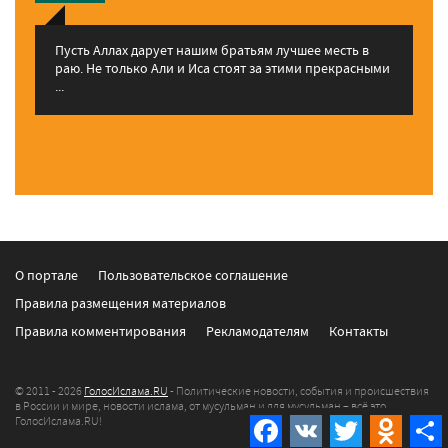
Пусть Аллах дарует нашим братьям лучшее месть в
раю. Не только Али и Иса стоят за этими прекрасными
...
О портале
Пользовательское соглашение
Правила размещения материалов
Правила комментирования
Рекламодателям
Контакты
© 2011 - 2026
ГолосИслама.RU
- Политические новости, события и происшествия
в России и мире, новости ислама, от мусульман и для мусульман – всё это
ГолосИслама.RU!
Facebook
VK
Twitter
Odnokla