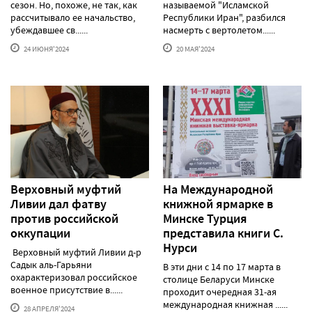
сезон. Но, похоже, не так, как
называемой "Исламской
рассчитывало ее начальство,
Республики Иран", разбился
убеждавшее св......
насмерть с вертолетом......
24 ИЮНЯ'2024
20 МАЯ'2024
Верховный муфтий
На Международной
Ливии дал фатву
книжной ярмарке в
против российской
Минске Турция
оккупации
представила книги С.
Нурси
Верховный муфтий Ливии д-р
Садык аль-Гарьяни
В эти дни с 14 по 17 марта в
охарактеризовал российское
столице Беларуси Минске
военное присутствие в......
проходит очередная 31-ая
международная книжная ......
28 АПРЕЛЯ'2024