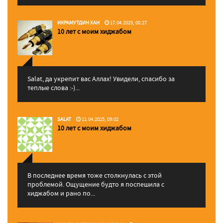
ИКРАМУТДИН ХАН
17.04.2025, 00:27
10 лет с моим хиджабом
Salat, да укрепит вас Аллаx! Увидели, спасибо за
теплые слова :-)...
SALAT
11.04.2025, 09:02
10 лет с моим хиджабом
В последнее время тоже столкнулась с этой
проблемой. Ощущение будто я поспешила с
хиджабом и рано по...