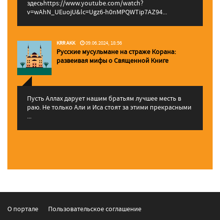
здесьhttps://www.youtube.com/watch?
v=wAhN_UEuojU&lc=Ugz6-h0nMPQWTip7AZ94...
KRR AKK
09.06.2024, 18:56
Русские мусульмане на страже Корана:
pазвеивая мифы о Священной Книге
Пусть Аллах дарует нашим братьям лучшее месть в
раю. Не только Али и Иса стоят за этими прекрасными
...
О портале
Пользовательское соглашение