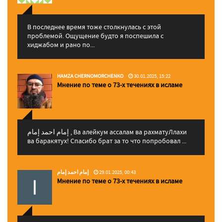
В последнее время тоже столкнулась с этой
проблемой. Ощущение будто я поспешила с
хиджабом и рано по...
HAMZA CHERNOMORCHENKO
30.01.2025, 15:22
Мнение по теме о 73-х течениях в исламе
إمام احمد إمام , Ва алейкум ассалам ва рахматуЛлахи
ва баракятух! Спасибо брат за то что попробовал ...
إمام احمد إمام
29.01.2025, 00:43
Мнение по теме о 73-х течениях в исламе