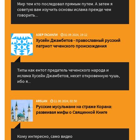
Мир тем кто последовал прямым путем. А затем я
советую вам изучить основы ислама прежде чем
говорить...
АЗЕР ГАСАНЛИ
02.09.2024, 19:12
Хусейн Джамбетов - православный русский
патриот чеченского происхождения
Типы как ентот предатель чеченского народа и
ислама Хусейн Джамбетов, несет откровенную чушь,
ибо я...
ARSLAN
11.06.2024, 02:50
Русские мусульмане на страже Корана:
pазвеивая мифы о Священной Книге
Кому интересно, само видео