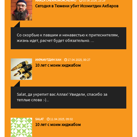
HAMZA CHERNOMORCHENKO
03.06.2026, 23:29
Сегодня в Тюмени убит Исомитдин Акбаров
Со скорбью к павшим и ненавестью к притеснителям,
жизнь идет, расчет будет обязательно. ...
ИКРАМУТДИН ХАН
17.04.2025, 00:27
10 лет с моим хиджабом
Salat, да укрепит вас Аллаx! Увидели, спасибо за
теплые слова :-)...
SALAT
11.04.2025, 09:02
10 лет с моим хиджабом