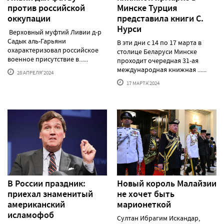
против российской
Минске Турция
оккупации
представила книги С.
Нурси
Верховный муфтий Ливии д-р
Садык аль-Гарьяни
В эти дни с 14 по 17 марта в
охарактеризовал российское
столице Беларуси Минске
военное присутствие в......
проходит очередная 31-ая
международная книжная ......
28 АПРЕЛЯ'2024
17 МАРТА'2024
В России праздник:
Новый король Малайзии
приехал знаменитый
не хочет быть
американский
марионеткой
исламофоб
Султан Ибрагим Искандар,