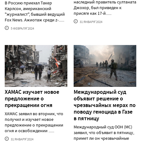
наследный правитель султаната
В Россию приехал Такер
Джохор, был приведен к
Карлсон, американский
присяге как 17-й......
"журналист", бывший ведущий
Fox News. Ажиотаж среди z-......
31 ЯНВАРЯ'2024
5 ФЕВРАЛЯ'2024
ХАМАС изучает новое
Международный суд
предложение о
объявит решение о
прекращении огня
чрезвычайных мерах по
поводу геноцида в Газе
ХАМАС заявил во вторник, что
в пятницу
получил и изучает новое
предложение о прекращении
Международный суд ООН (МС)
огня и освобождении ......
заявил, что объявит в пятницу,
примет ли он чрезвычайные
31 ЯНВАРЯ'2024