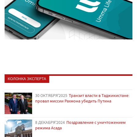
КОЛОНКА ЭКСПЕРТА
30 ОКТЯБРЯ'2025
Транзит власти в Таджикистане:
провал миссии Рахмона убедить Путина
8 ДЕКАБРЯ'2024
Поздравление с уничтожением
режима Асада