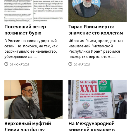
Посеявший ветер
Тиран Раиси мертв:
пожинает бурю
знамение его коллегам
В России начался курортный
Ибрагим Раиси, президент так
сезон. Но, похоже, не так, как
называемой "Исламской
рассчитывало ее начальство,
Республики Иран", разбился
убеждавшее св......
насмерть с вертолетом......
24 ИЮНЯ'2024
20 МАЯ'2024
Верховный муфтий
На Международной
Ливии дал фатву
книжной ярмарке в