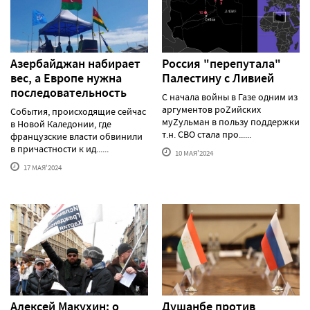
Азербайджан набирает
Россия "перепутала"
вес, а Европе нужна
Палестину с Ливией
последовательность
С начала войны в Газе одним из
аргументов роZийских
События, происходящие сейчас
муZульман в пользу поддержки
в Новой Каледонии, где
т.н. СВО стала про......
французские власти обвинили
в причастности к ид......
10 МАЯ'2024
17 МАЯ'2024
Алексей Макуxин: о
Душанбе против