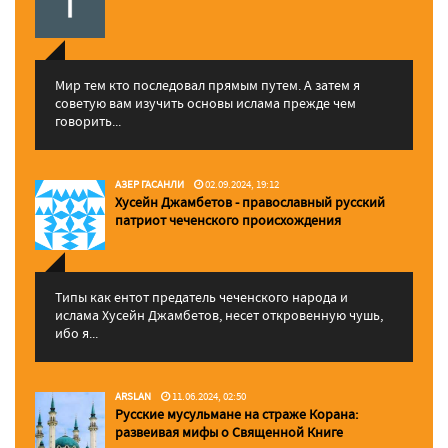
Мир тем кто последовал прямым путем. А затем я
советую вам изучить основы ислама прежде чем
говорить...
АЗЕР ГАСАНЛИ
02.09.2024, 19:12
Хусейн Джамбетов - православный русский
патриот чеченского происхождения
Типы как ентот предатель чеченского народа и
ислама Хусейн Джамбетов, несет откровенную чушь,
ибо я...
ARSLAN
11.06.2024, 02:50
Русские мусульмане на страже Корана:
pазвеивая мифы о Священной Книге