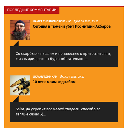
ПОСЛЕДНИЕ КОММЕНТАРИИ
HAMZA CHERNOMORCHENKO
03.06.2026, 23:29
Сегодня в Тюмени убит Исомитдин Акбаров
Со скорбью к павшим и ненавестью к притеснителям,
жизнь идет, расчет будет обязательно. ...
ИКРАМУТДИН ХАН
17.04.2025, 00:27
10 лет с моим хиджабом
Salat, да укрепит вас Аллаx! Увидели, спасибо за
теплые слова :-)...