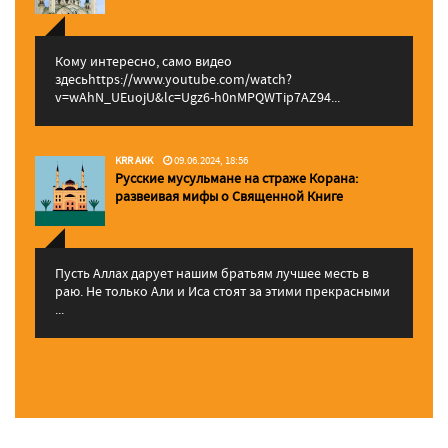
Кому интересно, само видео
здесьhttps://www.youtube.com/watch?
v=wAhN_UEuojU&lc=Ugz6-h0nMPQWTip7AZ94...
KRR AKK
09.06.2024, 18:56
Русские мусульмане на страже Корана:
pазвеивая мифы о Священной Книге
Пусть Аллах дарует нашим братьям лучшее месть в
раю. Не только Али и Иса стоят за этими прекрасными
...