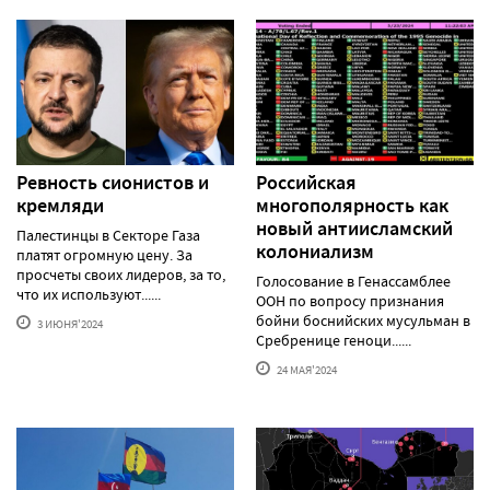
Ревность сионистов и
Российская
кремляди
многополярность как
новый антиисламский
Палестинцы в Секторе Газа
колониализм
платят огромную цену. За
просчеты своих лидеров, за то,
Голосование в Генассамблее
что их используют......
ООН по вопросу признания
бойни боснийских мусульман в
3 ИЮНЯ'2024
Сребренице геноци......
24 МАЯ'2024