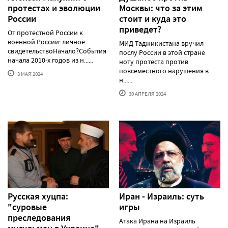
протестаx и эволюции
Москвы: что за этим
России
стоит и куда это
приведет?
От протестной России к
военной России: личное
МИД Таджикистана вручил
свидетельствоНачало?События
послу России в этой стране
начала 2010-х годов из н......
ноту протеста против
повсеместного нарушения в
3 МАЯ'2024
н......
30 АПРЕЛЯ'2024
Русская хуцпа:
Иран - Израиль: суть
"суровые
игры
преследования
Атака Ирана на Израиль