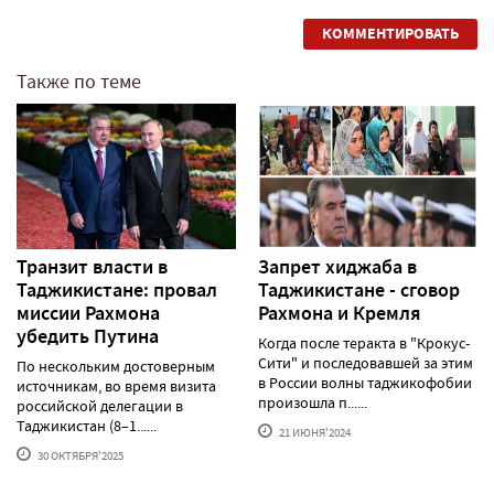
КОММЕНТИРОВАТЬ
Также по теме
Транзит власти в
Запрет хиджаба в
Таджикистане: провал
Таджикистане - сговор
миссии Рахмона
Рахмона и Кремля
убедить Путина
Когда после теракта в "Крокус-
Сити" и последовавшей за этим
По нескольким достоверным
в России волны таджикофобии
источникам, во время визита
произошла п......
российской делегации в
Таджикистан (8–1......
21 ИЮНЯ'2024
30 ОКТЯБРЯ'2025