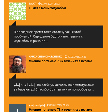
SALAT
11.04.2025, 09:02
10 лет с моим хиджабом
В последнее время тоже столкнулась с этой
проблемой. Ощущение будто я поспешила с
хиджабом и рано по...
HAMZA CHERNOMORCHENKO
30.01.2025, 15:22
Мнение по теме о 73-х течениях в исламе
إمام احمد إمام , Ва алейкум ассалам ва рахматуЛлахи
ва баракятух! Спасибо брат за то что попробовал ...
إمام احمد إمام
29.01.2025, 00:43
Мнение по теме о 73-х течениях в исламе