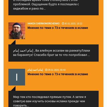
проблемой. Ощущение будто я поспешила с
хиджабом и рано по...
HAMZA CHERNOMORCHENKO
30.01.2025, 15:22
Мнение по теме о 73-х течениях в исламе
إمام احمد إمام , Ва алейкум ассалам ва рахматуЛлахи
ва баракятух! Спасибо брат за то что попробовал ...
إمام احمد إمام
29.01.2025, 00:43
Мнение по теме о 73-х течениях в исламе
Мир тем кто последовал прямым путем. А затем я
советую вам изучить основы ислама прежде чем
говорить...