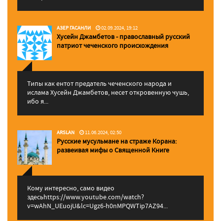
АЗЕР ГАСАНЛИ
02.09.2024, 19:12
Хусейн Джамбетов - православный русский
патриот чеченского происхождения
Типы как ентот предатель чеченского народа и
ислама Хусейн Джамбетов, несет откровенную чушь,
ибо я...
ARSLAN
11.06.2024, 02:50
Русские мусульмане на страже Корана:
pазвеивая мифы о Священной Книге
Кому интересно, само видео
здесьhttps://www.youtube.com/watch?
v=wAhN_UEuojU&lc=Ugz6-h0nMPQWTip7AZ94...