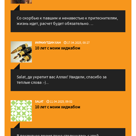
Со скорбью к павшим и ненавестью к притеснителям,
жизнь идет, расчет будет обязательно. ...
ИКРАМУТДИН ХАН
17.04.2025, 00:27
10 лет с моим хиджабом
Salat, да укрепит вас Аллаx! Увидели, спасибо за
теплые слова :-)...
SALAT
11.04.2025, 09:02
10 лет с моим хиджабом
В последнее время тоже столкнулась с этой