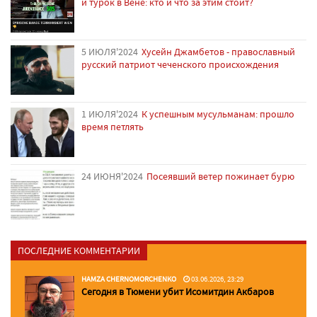
и турок в Вене: кто и что за этим стоит?
5 ИЮЛЯ'2024
Хусейн Джамбетов - православный
русский патриот чеченского происхождения
1 ИЮЛЯ'2024
К успешным мусульманам: прошло
время петлять
24 ИЮНЯ'2024
Посеявший ветер пожинает бурю
ПОСЛЕДНИЕ КОММЕНТАРИИ
HAMZA CHERNOMORCHENKO
03.06.2026, 23:29
Сегодня в Тюмени убит Исомитдин Акбаров