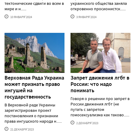
тектонические сдвиги во всем в
украинского общества заняла
мире и н......
откровенно просионистск......
10 ЯНВАРЯ'2024
3 ЯНВАРЯ'2024
Верховная Рада Украина
Запрет движения лгбт в
может признать право
России: что надо
ингушей на
понимать
государственность
Говоря о решении про запрет в
России движения лгбт (не
В Верховной раде Украины
путать с запретом
зарегистрирован проект
гомосексуализма как таково......
постановления о признании
права ингушского народа н......
2 ДЕКАБРЯ'2023
21 ДЕКАБРЯ'2023