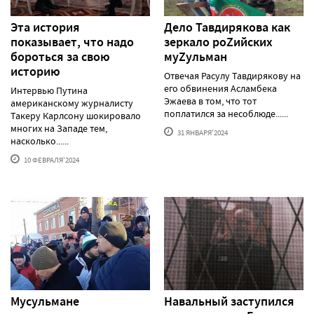
Эта история
Дело Тавдирякова как
показывает, что надо
зеркало роZийских
бороться за свою
муZульман
историю
Отвечая Расулу Тавдирякову на
его обвинения Асламбека
Интервью Путина
Эжаева в том, что тот
американскому журналисту
поплатился за несоблюде......
Такеру Карлсону шокировало
многих на Западе тем,
31 ЯНВАРЯ'2024
насколько......
10 ФЕВРАЛЯ'2024
Мусульмане
Навальный заступился