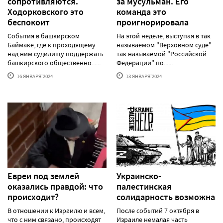
сопротивляются.
за мусульман. Его
Ходорковского это
команда это
беспокоит
проигнорировала
События в башкирском
На этой неделе, выступая в так
Баймаке, где к проходящему
называемом "Верховном суде"
над ним судилищу поддержать
так называемой "Российской
башкирского общественно......
Федерации" по......
16 ЯНВАРЯ'2024
13 ЯНВАРЯ'2024
Евреи под землей
Украинско-
оказались правдой: что
палестинская
происходит?
солидарность возможна
В отношении к Израилю и всем,
После событий 7 октября в
что с ним связано, происходят
Израиле немалая часть