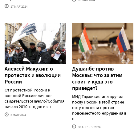
17 МАЯ'2024
Алексей Макуxин: о
Душанбе против
протестаx и эволюции
Москвы: что за этим
России
стоит и куда это
приведет?
От протестной России к
военной России: личное
МИД Таджикистана вручил
свидетельствоНачало?События
послу России в этой стране
начала 2010-х годов из н......
ноту протеста против
повсеместного нарушения в
3 МАЯ'2024
н......
30 АПРЕЛЯ'2024