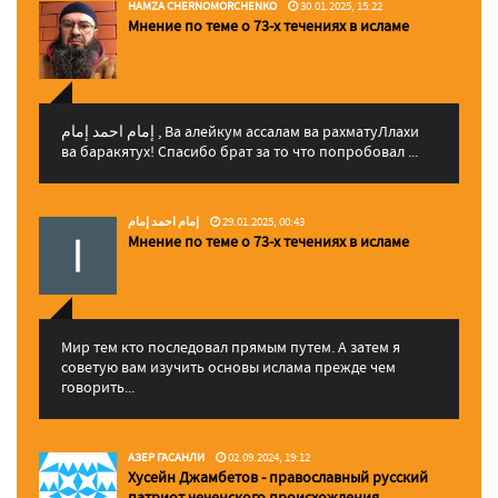
HAMZA CHERNOMORCHENKO
30.01.2025, 15:22
Мнение по теме о 73-х течениях в исламе
إمام احمد إمام , Ва алейкум ассалам ва рахматуЛлахи
ва баракятух! Спасибо брат за то что попробовал ...
إمام احمد إمام
29.01.2025, 00:43
Мнение по теме о 73-х течениях в исламе
Мир тем кто последовал прямым путем. А затем я
советую вам изучить основы ислама прежде чем
говорить...
АЗЕР ГАСАНЛИ
02.09.2024, 19:12
Хусейн Джамбетов - православный русский
патриот чеченского происхождения