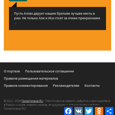
Пусть Аллах дарует нашим братьям лучшее месть в
раю. Не только Али и Иса стоят за этими прекрасными
...
О портале
Пользовательское соглашение
Правила размещения материалов
Правила комментирования
Рекламодателям
Контакты
© 2011 - 2026
ГолосИслама.RU
- Политические новости, события и происшествия
в России и мире, новости ислама, от мусульман и для мусульман – всё это
Facebook
VK
Twitter
Odnokla
ГолосИслама.RU!