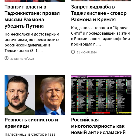
Транзит власти в
Запрет хиджаба в
Таджикистане: провал
Таджикистане - сговор
миссии Рахмона
Рахмона и Кремля
убедить Путина
Когда после теракта в "Крокус-
Сити" и последовавшей за этим
По нескольким достоверным
в России волны таджикофобии
источникам, во время визита
произошла п......
российской делегации в
Таджикистан (8–1......
21 ИЮНЯ'2024
30 ОКТЯБРЯ'2025
Ревность сионистов и
Российская
кремляди
многополярность как
новый антиисламский
Палестинцы в Секторе Газа