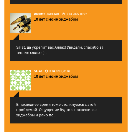
ИКРАМУТДИН ХАН
17.04.2025, 00:27
10 лет с моим хиджабом
Salat, да укрепит вас Аллаx! Увидели, спасибо за
теплые слова :-)...
SALAT
11.04.2025, 09:02
10 лет с моим хиджабом
В последнее время тоже столкнулась с этой
проблемой. Ощущение будто я поспешила с
хиджабом и рано по...