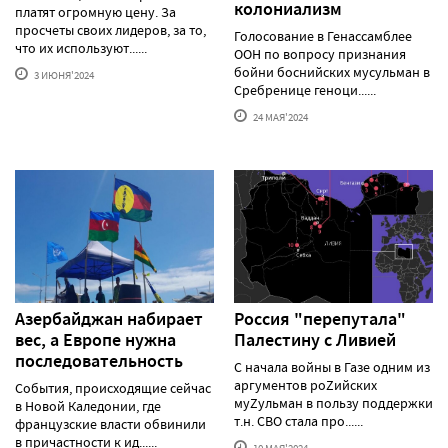
колониализм
платят огромную цену. За
просчеты своих лидеров, за то,
Голосование в Генассамблее
что их используют......
ООН по вопросу признания
бойни боснийских мусульман в
3 ИЮНЯ'2024
Сребренице геноци......
24 МАЯ'2024
Азербайджан набирает
Россия "перепутала"
вес, а Европе нужна
Палестину с Ливией
последовательность
С начала войны в Газе одним из
аргументов роZийских
События, происходящие сейчас
муZульман в пользу поддержки
в Новой Каледонии, где
т.н. СВО стала про......
французские власти обвинили
в причастности к ид......
10 МАЯ'2024