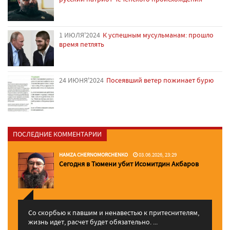
1 ИЮЛЯ'2024
К успешным мусульманам: прошло
время петлять
24 ИЮНЯ'2024
Посеявший ветер пожинает бурю
ПОСЛЕДНИЕ КОММЕНТАРИИ
HAMZA CHERNOMORCHENKO
03.06.2026, 23:29
Сегодня в Тюмени убит Исомитдин Акбаров
Со скорбью к павшим и ненавестью к притеснителям,
жизнь идет, расчет будет обязательно. ...