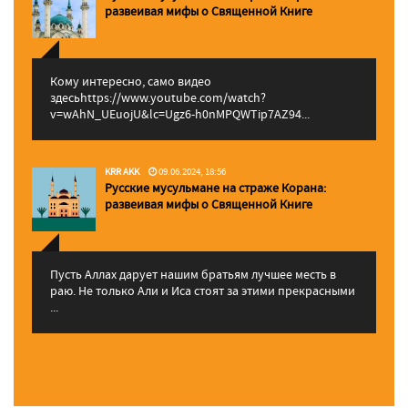
pазвеивая мифы о Священной Книге
Кому интересно, само видео
здесьhttps://www.youtube.com/watch?
v=wAhN_UEuojU&lc=Ugz6-h0nMPQWTip7AZ94...
KRR AKK
09.06.2024, 18:56
Русские мусульмане на страже Корана:
pазвеивая мифы о Священной Книге
Пусть Аллах дарует нашим братьям лучшее месть в
раю. Не только Али и Иса стоят за этими прекрасными
...