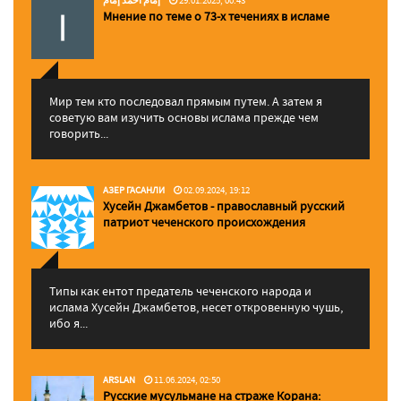
Мнение по теме о 73-х течениях в исламе
Мир тем кто последовал прямым путем. А затем я
советую вам изучить основы ислама прежде чем
говорить...
АЗЕР ГАСАНЛИ
02.09.2024, 19:12
Хусейн Джамбетов - православный русский
патриот чеченского происхождения
Типы как ентот предатель чеченского народа и
ислама Хусейн Джамбетов, несет откровенную чушь,
ибо я...
ARSLAN
11.06.2024, 02:50
Русские мусульмане на страже Корана: