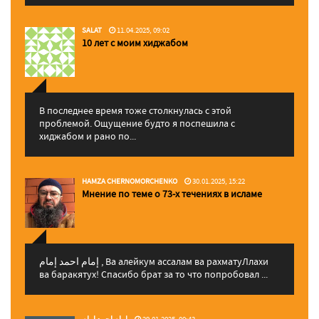
SALAT
11.04.2025, 09:02
10 лет с моим хиджабом
В последнее время тоже столкнулась с этой
проблемой. Ощущение будто я поспешила с
хиджабом и рано по...
HAMZA CHERNOMORCHENKO
30.01.2025, 15:22
Мнение по теме о 73-х течениях в исламе
إمام احمد إمام , Ва алейкум ассалам ва рахматуЛлахи
ва баракятух! Спасибо брат за то что попробовал ...
إمام احمد إمام
29.01.2025, 00:43