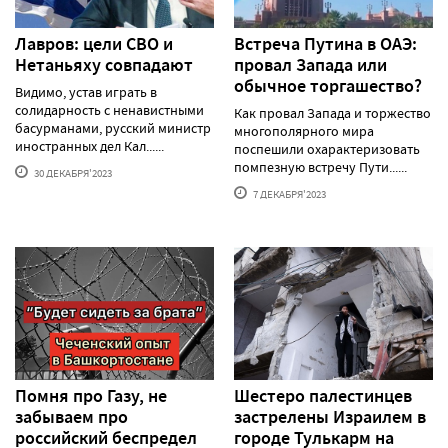
Лавров: цели СВО и
Встреча Путина в ОАЭ:
Нетаньяху совпадают
провал Запада или
обычное торгашество?
Видимо, устав играть в
солидарность с ненавистными
Как провал Запада и торжество
басурманами, русский министр
многополярного мира
иностранных дел Кал......
поспешили охарактеризовать
помпезную встречу Пути......
30 ДЕКАБРЯ'2023
7 ДЕКАБРЯ'2023
Помня про Газу, не
Шестеро палестинцев
забываем про
застрелены Израилем в
российский беспредел
городе Тулькарм на