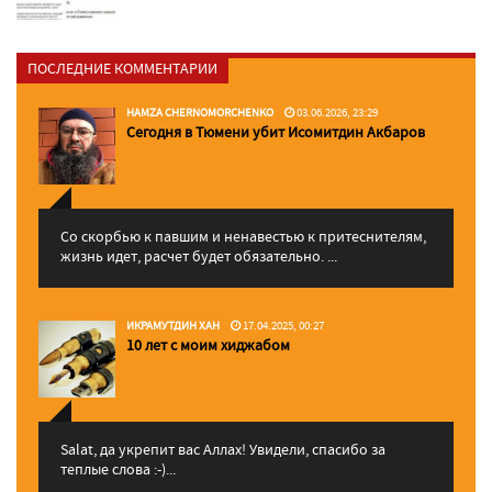
ПОСЛЕДНИЕ КОММЕНТАРИИ
HAMZA CHERNOMORCHENKO
03.06.2026, 23:29
Сегодня в Тюмени убит Исомитдин Акбаров
Со скорбью к павшим и ненавестью к притеснителям,
жизнь идет, расчет будет обязательно. ...
ИКРАМУТДИН ХАН
17.04.2025, 00:27
10 лет с моим хиджабом
Salat, да укрепит вас Аллаx! Увидели, спасибо за
теплые слова :-)...