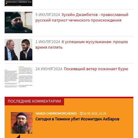
5 ИЮЛЯ'2024
Хусейн Джамбетов - православный
русский патриот чеченского происхождения
1 ИЮЛЯ'2024
К успешным мусульманам: прошло
время петлять
24 ИЮНЯ'2024
Посеявший ветер пожинает бурю
ПОСЛЕДНИЕ КОММЕНТАРИИ
HAMZA CHERNOMORCHENKO
03.06.2026, 23:29
Сегодня в Тюмени убит Исомитдин Акбаров