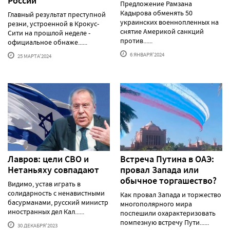
России
Предложение Рамзана
Кадырова обменять 50
Главный результат преступной
украинских военнопленных на
резни, устроенной в Крокус-
снятие Америкой санкций
Сити на прошлой неделе -
против......
официальное обнаже......
6 ЯНВАРЯ'2024
25 МАРТА'2024
Лавров: цели СВО и
Встреча Путина в ОАЭ:
Нетаньяху совпадают
провал Запада или
обычное торгашество?
Видимо, устав играть в
солидарность с ненавистными
Как провал Запада и торжество
басурманами, русский министр
многополярного мира
иностранных дел Кал......
поспешили охарактеризовать
помпезную встречу Пути......
30 ДЕКАБРЯ'2023