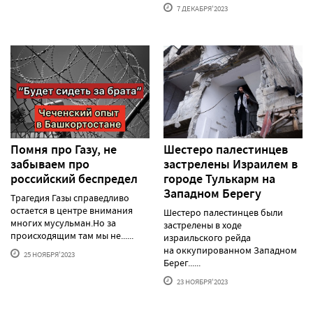
7 ДЕКАБРЯ'2023
Помня про Газу, не
Шестеро палестинцев
забываем про
застрелены Израилем в
российский беспредел
городе Тулькарм на
Западном Берегу
Трагедия Газы справедливо
остается в центре внимания
Шестеро палестинцев были
многих мусульман.Но за
застрелены в ходе
происходящим там мы не......
израильского рейда
на оккупированном Западном
25 НОЯБРЯ'2023
Берег......
23 НОЯБРЯ'2023