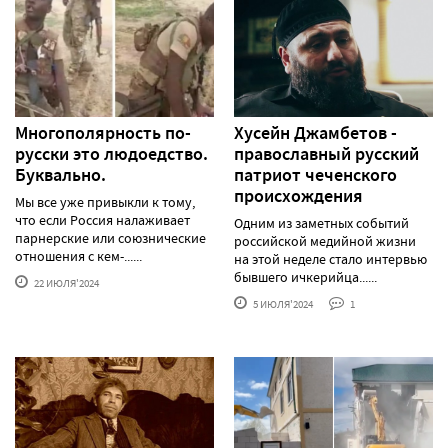
Многополярность по-
Хусейн Джамбетов -
русски это людоедство.
православный русский
Буквально.
патриот чеченского
происхождения
Мы все уже привыкли к тому,
что если Россия налаживает
Одним из заметных событий
парнерские или союзнические
российской медийной жизни
отношения с кем-......
на этой неделе стало интервью
бывшего ичкерийца......
22 ИЮЛЯ'2024
5 ИЮЛЯ'2024
1