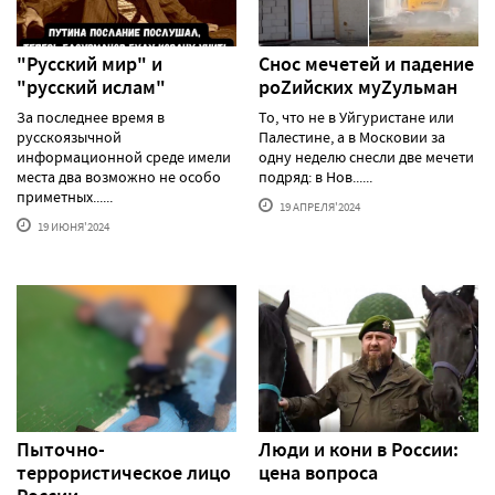
"Русский мир" и
Снос мечетей и падение
"русский ислам"
роZийских муZульман
За последнее время в
То, что не в Уйгуристане или
русскоязычной
Палестине, а в Московии за
информационной среде имели
одну неделю снесли две мечети
места два возможно не особо
подряд: в Нов......
приметных......
19 АПРЕЛЯ'2024
19 ИЮНЯ'2024
Пыточно-
Люди и кони в России:
террористическое лицо
цена вопроса