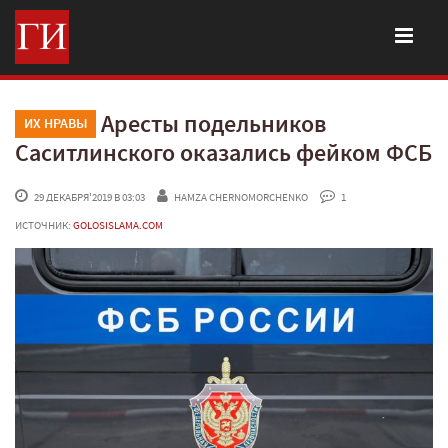
Аресты подельников
ИХ НРАВЫ
Саситлинского оказались фейком ФСБ
 29 ДЕКАБРЯ'2019 В 03:03
HAMZA CHERNOMORCHENKO
 1
ИСТОЧНИК:
GOLOSISLAMA.COM