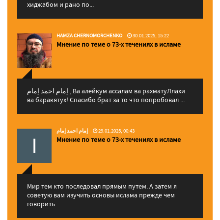
хиджабом и рано по...
HAMZA CHERNOMORCHENKO
30.01.2025, 15:22
Мнение по теме о 73-х течениях в исламе
إمام احمد إمام , Ва алейкум ассалам ва рахматуЛлахи
ва баракятух! Спасибо брат за то что попробовал ...
إمام احمد إمام
29.01.2025, 00:43
Мнение по теме о 73-х течениях в исламе
Мир тем кто последовал прямым путем. А затем я
советую вам изучить основы ислама прежде чем
говорить...