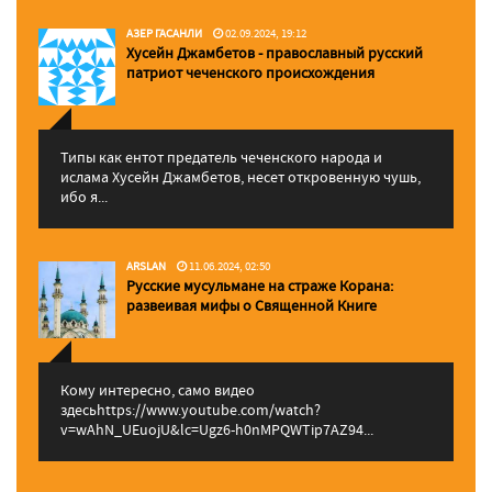
АЗЕР ГАСАНЛИ
02.09.2024, 19:12
Хусейн Джамбетов - православный русский
патриот чеченского происхождения
Типы как ентот предатель чеченского народа и
ислама Хусейн Джамбетов, несет откровенную чушь,
ибо я...
ARSLAN
11.06.2024, 02:50
Русские мусульмане на страже Корана:
pазвеивая мифы о Священной Книге
Кому интересно, само видео
здесьhttps://www.youtube.com/watch?
v=wAhN_UEuojU&lc=Ugz6-h0nMPQWTip7AZ94...