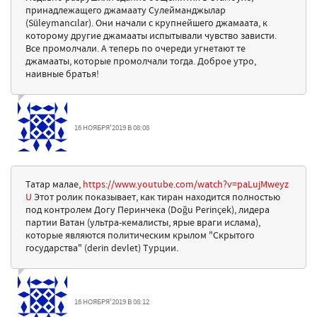
принадлежащего джамаату Сулейманджылар
(Süleymancılar). Они начали с крупнейшего джамаата, к
которому другие джамааты испытывали чувство зависти.
Все промолчали. А теперь по очереди угнетают те
джамааты, которые промолчали тогда. Доброе утро,
наивные братья!
16 НОЯБРЯ'2019 В 08:08
Татар малае,
https://www.youtube.com/watch?v=paLujMweyz
U
Этот ролик показывает, как тиран находится полностью
под контролем Догу Перинчека (Doğu Perinçek), лидера
партии Ватан (ультра-кемалисты, ярые враги ислама),
которые являются политическим крылом "Скрытого
государства" (derin devlet) Турции.
16 НОЯБРЯ'2019 В 08:12