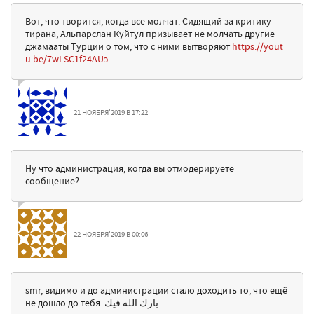
Вот, что творится, когда все молчат. Сидящий за критику
тирана, Альпарслан Куйтул призывает не молчать другие
джамааты Турции о том, что с ними вытворяют
https://yout
u.be/7wLSC1f24AUэ
21 НОЯБРЯ'2019 В 17:22
Ну что администрация, когда вы отмодерируете
сообщение?
22 НОЯБРЯ'2019 В 00:06
smr, видимо и до администрации стало доходить то, что ещё
не дошло до тебя. بارك الله فيك