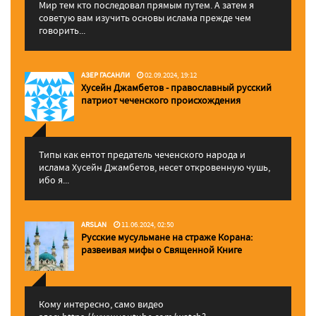
Мир тем кто последовал прямым путем. А затем я
советую вам изучить основы ислама прежде чем
говорить...
АЗЕР ГАСАНЛИ
02.09.2024, 19:12
Хусейн Джамбетов - православный русский
патриот чеченского происхождения
Типы как ентот предатель чеченского народа и
ислама Хусейн Джамбетов, несет откровенную чушь,
ибо я...
ARSLAN
11.06.2024, 02:50
Русские мусульмане на страже Корана:
pазвеивая мифы о Священной Книге
Кому интересно, само видео