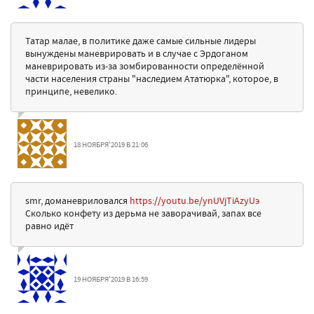
Татар малае, в политике даже самые сильные лидеры
вынуждены маневрировать и в случае с Эрдоганом
маневрировать из-за зомбированности определённой
части населения страны "наследием Ататюрка", которое, в
принципе, невелико.
18 НОЯБРЯ'2019 В 21:06
smr, доманевриловался
https://youtu.be/ynUVjTiAzyUэ
Сколько конфету из дерьма не заворачивай, запах все
равно идёт
19 НОЯБРЯ'2019 В 16:59