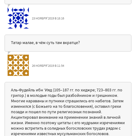
23 НОЯБРЯ'2019 В 18:16
Татар малае, в чём суть там вкратце?
26 НОЯБРЯ'2019 В 11:54
Аль-Фудейль ибн ‘Ияд (105–187 гг. по хиджре; 723–803 гг. по
григор.) в молодые годы был разбойником и грешником.
Многие караваны и путники страшились его набегов. Затем
изменился (с Божьего на то благословения), оставил грехи
позади и пошел по пути религиозных познаний.
Акцентировал внимание на применении знаний в личной
жизни. Именно поэтому цитаты с его мудрыми изречениями
можно встретить в солидных богословских трудах рядом с
изречениями известных мусульманских богословов.