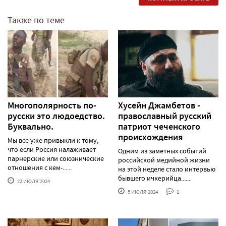
Также по теме
Многополярность по-
Хусейн Джамбетов -
русски это людоедство.
православный русский
Буквально.
патриот чеченского
происхождения
Мы все уже привыкли к тому,
что если Россия налаживает
Одним из заметных событий
парнерские или союзнические
российской медийной жизни
отношения с кем-......
на этой неделе стало интервью
бывшего ичкерийца......
22 ИЮЛЯ'2024
5 ИЮЛЯ'2024
1