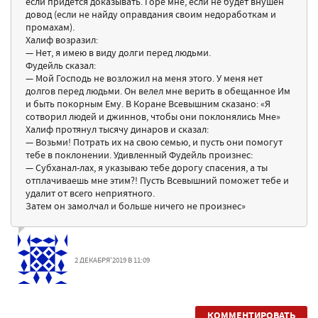
если придется доказывать. Горе мне, если не будет внушен
довод (если не найду оправдания своим недоработкам и
промахам).
Халиф возразил:
— Нет, я имею в виду долги перед людьми.
Фудейль сказал:
— Мой Господь не возложил на меня этого. У меня нет
долгов перед людьми. Он велел мне верить в обещанное Им
и быть покорным Ему. В Коране Всевышним сказано: «Я
сотворил людей и джиннов, чтобы они поклонялись Мне»
Халиф протянул тысячу динаров и сказал:
— Возьми! Потрать их на свою семью, и пусть они помогут
тебе в поклонении. Удивленный Фудейль произнес:
— Субханал-лах, я указываю тебе дорогу спасения, а ты
отплачиваешь мне этим?! Пусть Всевышний поможет тебе и
удалит от всего неприятного.
Затем он замолчал и больше ничего не произнес»
2 ДЕКАБРЯ'2019 В 11:09
КОММЕНТИРОВАТЬ