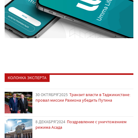
КОЛОНКА ЭКСПЕРТА
30 ОКТЯБРЯ'2025
Транзит власти в Таджикистане:
провал миссии Рахмона убедить Путина
8 ДЕКАБРЯ'2024
Поздравление с уничтожением
режима Асада