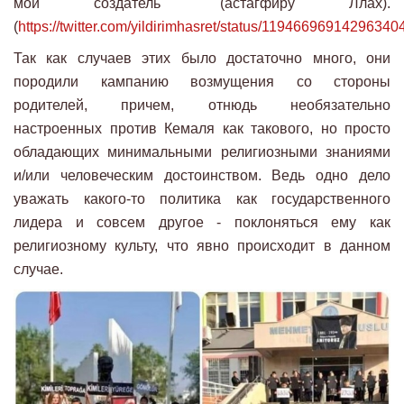
мой создатель" (астагфиру Ллах).
(
https://twitter.com/yildirimhasret/status/11946696914296340
Так как случаев этих было достаточно много, они
породили кампанию возмущения со стороны
родителей, причем, отнюдь необязательно
настроенных против Кемаля как такового, но просто
обладающих минимальными религиозными знаниями
и/или человеческим достоинством. Ведь одно дело
уважать какого-то политика как государственного
лидера и совсем другое - поклоняться ему как
религиозному культу, что явно происходит в данном
случае.