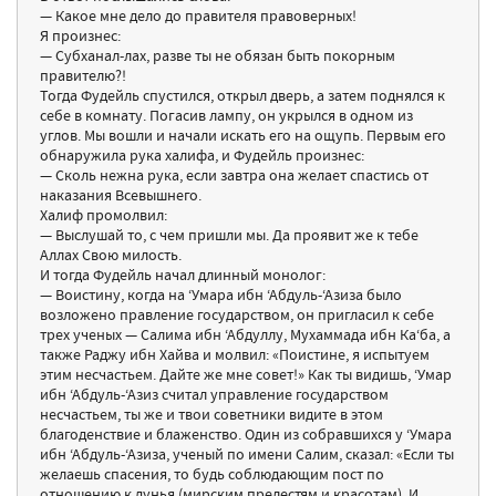
— Какое мне дело до правителя правоверных!
Я произнес:
— Субханал-лах, разве ты не обязан быть покорным
правителю?!
Тогда Фудейль спустился, открыл дверь, а затем поднялся к
себе в комнату. Погасив лампу, он укрылся в одном из
углов. Мы вошли и начали искать его на ощупь. Первым его
обнаружила рука халифа, и Фудейль произнес:
— Сколь нежна рука, если завтра она желает спастись от
наказания Всевышнего.
Халиф промолвил:
— Выслушай то, с чем пришли мы. Да проявит же к тебе
Аллах Свою милость.
И тогда Фудейль начал длинный монолог:
— Воистину, когда на ‘Умара ибн ‘Абдуль-‘Азиза было
возложено правление государством, он пригласил к себе
трех ученых — Салима ибн ‘Абдуллу, Мухаммада ибн Ка‘ба, а
также Раджу ибн Хайва и молвил: «Поистине, я испытуем
этим несчастьем. Дайте же мне совет!» Как ты видишь, ‘Умар
ибн ‘Абдуль-‘Азиз считал управление государством
несчастьем, ты же и твои советники видите в этом
благоденствие и блаженство. Один из собравшихся у ‘Умара
ибн ‘Абдуль-‘Азиза, ученый по имени Салим, сказал: «Если ты
желаешь спасения, то будь соблюдающим пост по
отношению к дунья (мирским прелестям и красотам). И