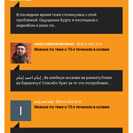
В последнее время тоже столкнулась с этой
проблемой. Ощущение будто я поспешила с
хиджабом и рано по...
HAMZA CHERNOMORCHENKO
30.01.2025, 15:22
Мнение по теме о 73-х течениях в исламе
إمام احمد إمام , Ва алейкум ассалам ва рахматуЛлахи
ва баракятух! Спасибо брат за то что попробовал ...
إمام احمد إمام
29.01.2025, 00:43
Мнение по теме о 73-х течениях в исламе