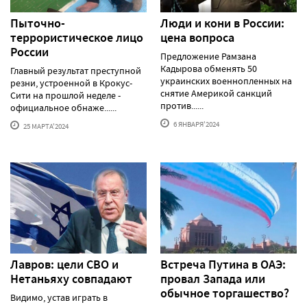
Пыточно-
Люди и кони в России:
террористическое лицо
цена вопроса
России
Предложение Рамзана
Кадырова обменять 50
Главный результат преступной
украинских военнопленных на
резни, устроенной в Крокус-
снятие Америкой санкций
Сити на прошлой неделе -
против......
официальное обнаже......
6 ЯНВАРЯ'2024
25 МАРТА'2024
Лавров: цели СВО и
Встреча Путина в ОАЭ:
Нетаньяху совпадают
провал Запада или
обычное торгашество?
Видимо, устав играть в