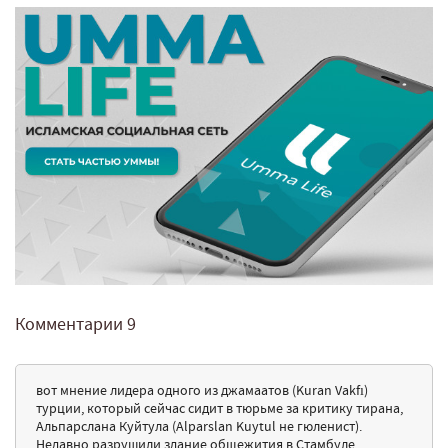
Комментарии
9
вот мнение лидера одного из джамаатов (Kuran Vakfı)
турции, который сейчас сидит в тюрьме за критику тирана,
Альпарслана Куйтула (Alparslan Kuytul не гюленист).
Недавно разрушили здание общежития в Стамбуле,