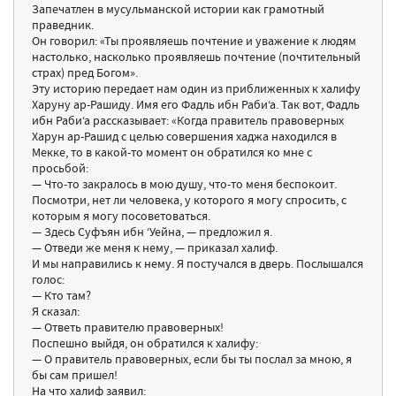
Запечатлен в мусульманской истории как грамотный
праведник.
Он говорил: «Ты проявляешь почтение и уважение к людям
настолько, насколько проявляешь почтение (почтительный
страх) пред Богом».
Эту историю передает нам один из приближенных к халифу
Харуну ар-Рашиду. Имя его Фадль ибн Раби‘а. Так вот, Фадль
ибн Раби‘а рассказывает: «Когда правитель правоверных
Харун ар-Рашид с целью совершения хаджа находился в
Мекке, то в какой-то момент он обратился ко мне с
просьбой:
— Что-то закралось в мою душу, что-то меня беспокоит.
Посмотри, нет ли человека, у которого я могу спросить, с
которым я могу посоветоваться.
— Здесь Суфъян ибн ‘Уейна, — предложил я.
— Отведи же меня к нему, — приказал халиф.
И мы направились к нему. Я постучался в дверь. Послышался
голос:
— Кто там?
Я сказал:
— Ответь правителю правоверных!
Поспешно выйдя, он обратился к халифу:
— О правитель правоверных, если бы ты послал за мною, я
бы сам пришел!
На что халиф заявил: