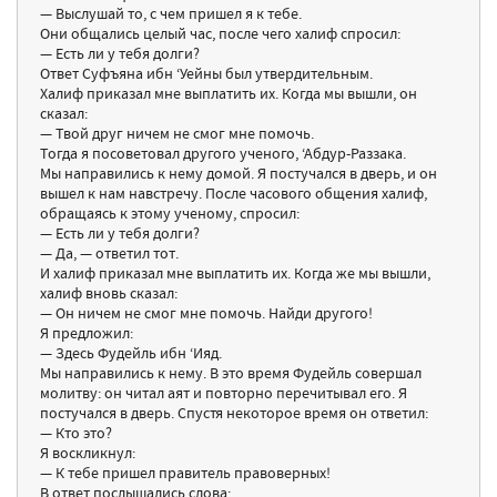
— Выслушай то, с чем пришел я к тебе.
Они общались целый час, после чего халиф спросил:
— Есть ли у тебя долги?
Ответ Суфъяна ибн ‘Уейны был утвердительным.
Халиф приказал мне выплатить их. Когда мы вышли, он
сказал:
— Твой друг ничем не смог мне помочь.
Тогда я посоветовал другого ученого, ‘Абдур-Раззака.
Мы направились к нему домой. Я постучался в дверь, и он
вышел к нам навстречу. После часового общения халиф,
обращаясь к этому ученому, спросил:
— Есть ли у тебя долги?
— Да, — ответил тот.
И халиф приказал мне выплатить их. Когда же мы вышли,
халиф вновь сказал:
— Он ничем не смог мне помочь. Найди другого!
Я предложил:
— Здесь Фудейль ибн ‘Ияд.
Мы направились к нему. В это время Фудейль совершал
молитву: он читал аят и повторно перечитывал его. Я
постучался в дверь. Спустя некоторое время он ответил:
— Кто это?
Я воскликнул:
— К тебе пришел правитель правоверных!
В ответ послышались слова: