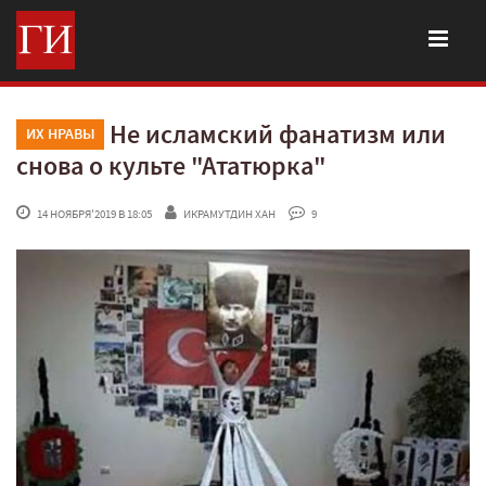
Не исламский фанатизм или
ИХ НРАВЫ
снова о культе "Ататюрка"
 14 НОЯБРЯ'2019 В 18:05
ИКРАМУТДИН ХАН
 9