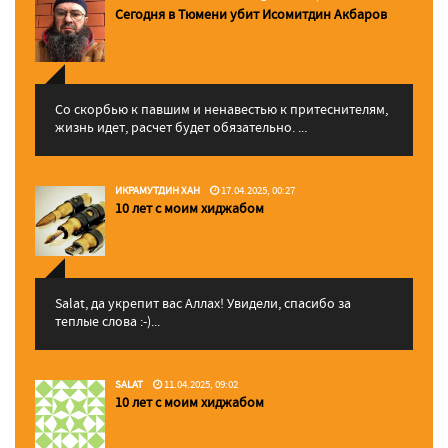
Сегодня в Тюмени убит Исомитдин Акбаров
Со скорбью к павшим и ненавестью к притеснителям,
жизнь идет, расчет будет обязательно. ...
ИКРАМУТДИН ХАН
17.04.2025, 00:27
10 лет с моим хиджабом
Salat, да укрепит вас Аллаx! Увидели, спасибо за
теплые слова :-)...
SALAT
11.04.2025, 09:02
10 лет с моим хиджабом