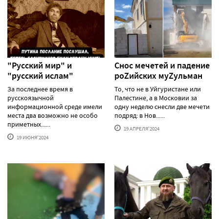
"Русский мир" и
Снос мечетей и падение
"русский ислам"
роZийских муZульман
За последнее время в
То, что не в Уйгуристане или
русскоязычной
Палестине, а в Московии за
информационной среде имели
одну неделю снесли две мечети
места два возможно не особо
подряд: в Нов......
приметных......
19 АПРЕЛЯ'2024
19 ИЮНЯ'2024