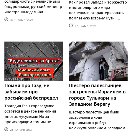
солидарность с ненавистными
Как провал Запада и торжество
басурманами, русский министр
многополярного мира
иностранных дел Кал......
поспешили охарактеризовать
помпезную встречу Пути......
30 ДЕКАБРЯ'2023
7 ДЕКАБРЯ'2023
Помня про Газу, не
Шестеро палестинцев
забываем про
застрелены Израилем в
российский беспредел
городе Тулькарм на
Западном Берегу
Трагедия Газы справедливо
остается в центре внимания
Шестеро палестинцев были
многих мусульман.Но за
застрелены в ходе
происходящим там мы не......
израильского рейда
на оккупированном Западном
25 НОЯБРЯ'2023