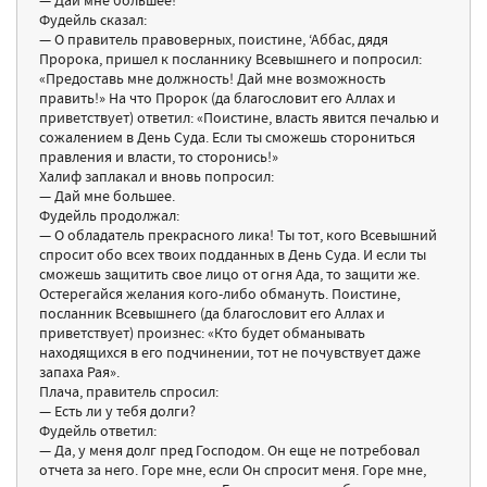
— Дай мне большее!
Фудейль сказал:
— О правитель правоверных, поистине, ‘Аббас, дядя
Пророка, пришел к посланнику Всевышнего и попросил:
«Предоставь мне должность! Дай мне возможность
править!» На что Пророк (да благословит его Аллах и
приветствует) ответил: «Поистине, власть явится печалью и
сожалением в День Суда. Если ты сможешь сторониться
правления и власти, то сторонись!»
Халиф заплакал и вновь попросил:
— Дай мне большее.
Фудейль продолжал:
— О обладатель прекрасного лика! Ты тот, кого Всевышний
спросит обо всех твоих подданных в День Суда. И если ты
сможешь защитить свое лицо от огня Ада, то защити же.
Остерегайся желания кого-либо обмануть. Поистине,
посланник Всевышнего (да благословит его Аллах и
приветствует) произнес: «Кто будет обманывать
находящихся в его подчинении, тот не почувствует даже
запаха Рая».
Плача, правитель спросил:
— Есть ли у тебя долги?
Фудейль ответил:
— Да, у меня долг пред Господом. Он еще не потребовал
отчета за него. Горе мне, если Он спросит меня. Горе мне,