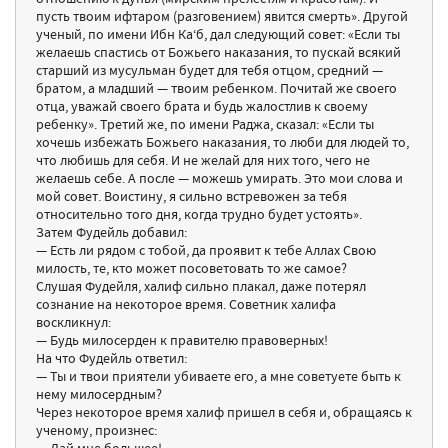
пусть твоим ифтаром (разговением) явится смерть». Другой
ученый, по имени Ибн Ка‘б, дал следующий совет: «Если ты
желаешь спастись от Божьего наказания, то пускай всякий
старший из мусульман будет для тебя отцом, средний —
братом, а младший — твоим ребенком. Почитай же своего
отца, уважай своего брата и будь жалостлив к своему
ребенку». Третий же, по имени Раджа, сказал: «Если ты
хочешь избежать Божьего наказания, то люби для людей то,
что любишь для себя. И не желай для них того, чего не
желаешь себе. А после — можешь умирать. Это мои слова и
мой совет. Воистину, я сильно встревожен за тебя
относительно того дня, когда трудно будет устоять».
Затем Фудейль добавил:
— Есть ли рядом с тобой, да проявит к тебе Аллах Свою
милость, те, кто может посоветовать то же самое?
Слушая Фудейля, халиф сильно плакал, даже потерял
сознание на некоторое время. Советник халифа
воскликнул:
— Будь милосерден к правителю правоверных!
На что Фудейль ответил:
— Ты и твои приятели убиваете его, а мне советуете быть к
нему милосердным?
Через некоторое время халиф пришел в себя и, обращаясь к
ученому, произнес: