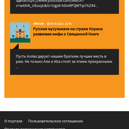
здесьhttps://www.youtube.com/watch?
v=wAhN_UEuojU&lc=Ugz6-h0nMPQWTip7AZ94...
KRR AKK
09.06.2024, 18:56
Русские мусульмане на страже Корана:
pазвеивая мифы о Священной Книге
Пусть Аллах дарует нашим братьям лучшее месть в
раю. Не только Али и Иса стоят за этими прекрасными
...
О портале
Пользовательское соглашение
Правила размещения материалов