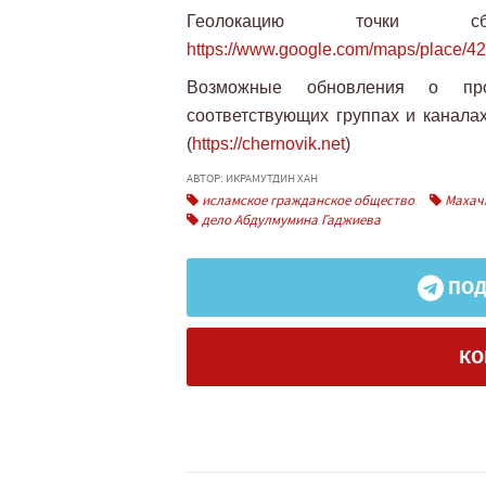
Геолокацию точки 
https://www.google.com/maps/plac
Возможные обновления о про
соответствующих группах и каналах 
(
https://chernovik.net
)
АВТОР: ИКРАМУТДИН ХАН
исламское гражданское общество
Махач
дело Абдулмумина Гаджиева
ПОД
КО