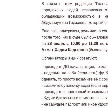
В связи с этим редакция "Голос
порядочных людей независимо о
обладающих возможностью в не
Абдульмумина Гаджиева, который ег
Еще раз подчеркнем, речь идет о со
после того, как в суде был обжалов
на
28 июля, с 10:00 до 11:30
по м
Ахмат-Хаджи Кадырова
(бывшая 
Организаторы акции советуют:
- приходите ДО начала акции, то есть 
- наденьте на себя (если есть) фу
одевать, то просто возьмите ее с соб
- возьмите бутылочку воды (если вдр
- приходите и приглашайте знакомых
- будьте бдительны и внимательны, 
- не забудьте паспорт или иное удос