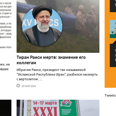
Тиран Раиси мертв: знамение его
коллегам
же, не
давшее
Ибрагим Раиси, президент так называемой
"Исламской Республики Иран", разбился насмерть
с вертолетом......
20 МАЯ'2024
Tweets