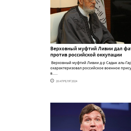
Верховный муфтий Ливии дал фа
против российской оккупации
Верховный муфтий Ливии д-р Садык аль-Га
охарактеризовал российское военное прис
в......
28 АПРЕЛЯ'2024