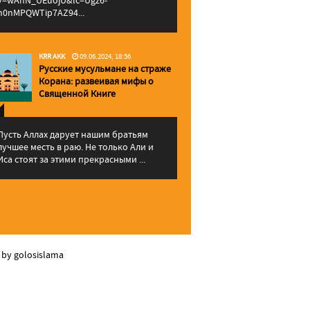
v=wAhN_UEuojU&lc=Ugz6-
h0nMPQWTip7AZ94...
KRR AKK
09.06.2024, 18:56
Русские мусульмане на страже
Корана: pазвеивая мифы о
Священной Книге
Пусть Аллах дарует нашим братьям
лучшее месть в раю. Не только Али и
Иса стоят за этими прекрасными ...
 by golosislama