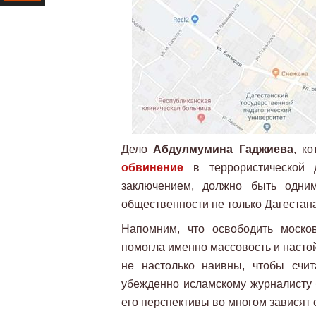
Ресурс
Дело
Абдулмумина Гаджиева
, к
обвинение
в террористической д
заключением, должно быть одним
общественности не только Дагестана
Напомним, что освободить моско
помогла именно массовость и настой
не настолько наивны, чтобы счит
убежденно исламскому журналисту б
его перспективы во многом зависят 