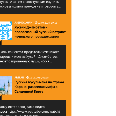
путем. А затем я советую вам изучить
основы ислама прежде чем говорить...
АЗЕР ГАСАНЛИ
02.09.2024, 19:12
Хусейн Джамбетов -
православный русский патриот
чеченского происхождения
Типы как ентот предатель чеченского
народа и ислама Хусейн Джамбетов,
несет откровенную чушь, ибо я...
ARSLAN
11.06.2024, 02:50
Русские мусульмане на страже
Корана: pазвеивая мифы о
Священной Книге
Кому интересно, само видео
здесьhttps://www.youtube.com/watch?