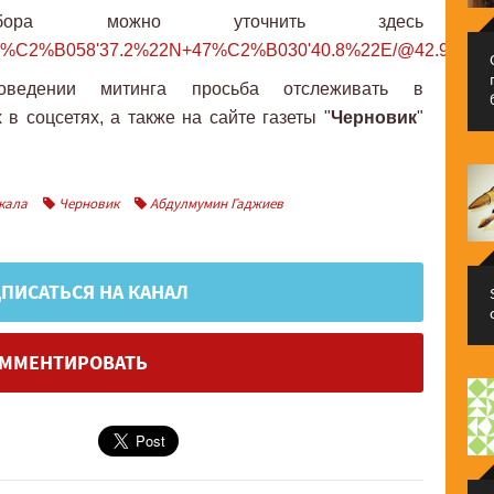
сбора можно уточнить здесь
e/42%C2%B058'37.2%22N+47%C2%B030'40.8%22E/@42.9768445
ведении митинга просьба отслеживать в
в соцсетях, а также на сайте газеты "
Черновик
"
кала
Черновик
Абдулмумин Гаджиев
ПИСАТЬСЯ НА КАНАЛ
ММЕНТИРОВАТЬ