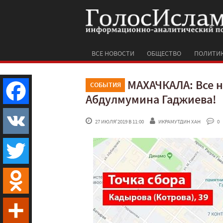
ВСЕ НОВОСТИ
ОБЩЕСТВО
ПОЛИТИ
МАХАЧКАЛА: Все 
СОБЫТИЯ
Абдулмумина Гаджиева!
Facebook
 27 ИЮЛЯ'2019 В 11:00
ИКРАМУТДИН ХАН
 0
VK
Twitter
Odnoklassniki