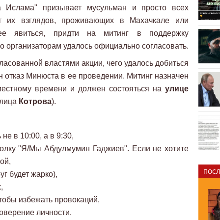
а Ислама" призывает мусульман и просто всех
т их взглядов, проживающих в Махачкале или
е явиться, придти на митинг в поддержку
о организаторам удалось официально согласовать.
гласованной властями акции, чего удалось добиться
ан отказ Минюста в ее проведении. Митинг назначен
естному времени и должен состояться на
улице
улица
Котрова
).
не в 10:00, а в 9:30,
тболку "Я/Мы Абдулмумин Гаджиев". Если не хотите
ой,
ПОСЛ
уг будет жарко),
,
чтобы избежать провокаций,
товерение личности.