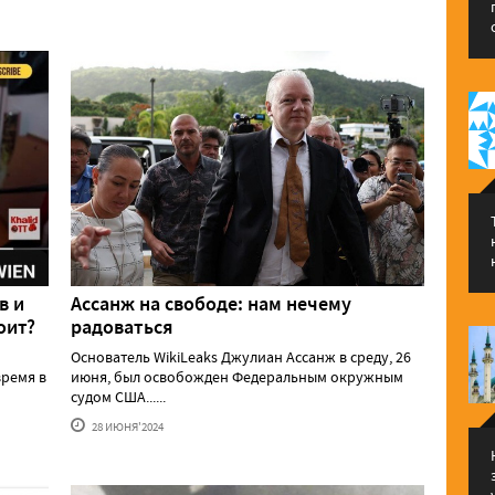
в и
Ассанж на свободе: нам нечему
оит?
радоваться
Основатель WikiLeaks Джулиан Ассанж в среду, 26
ремя в
июня, был освобожден Федеральным окружным
судом США......
28 ИЮНЯ'2024