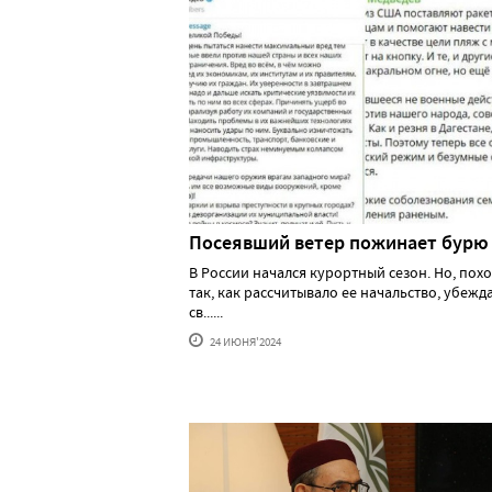
Посеявший ветер пожинает бурю
В России начался курортный сезон. Но, похо
так, как рассчитывало ее начальство, убеж
св......
24 ИЮНЯ'2024