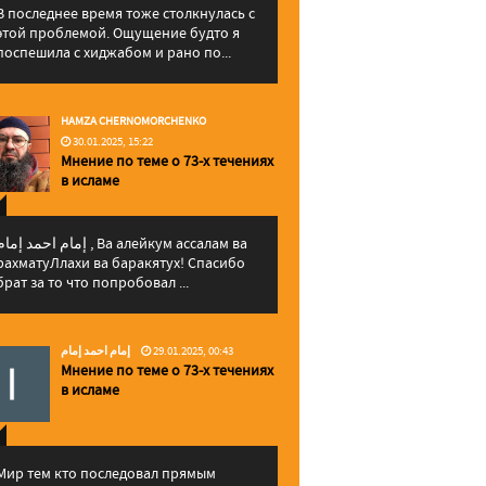
В последнее время тоже столкнулась с
этой проблемой. Ощущение будто я
поспешила с хиджабом и рано по...
HAMZA CHERNOMORCHENKO
30.01.2025, 15:22
Мнение по теме о 73-х течениях
в исламе
إمام احمد إما , Ва алейкум ассалам ва
рахматуЛлахи ва баракятух! Спасибо
брат за то что попробовал ...
إمام احمد إمام
29.01.2025, 00:43
Мнение по теме о 73-х течениях
в исламе
Мир тем кто последовал прямым