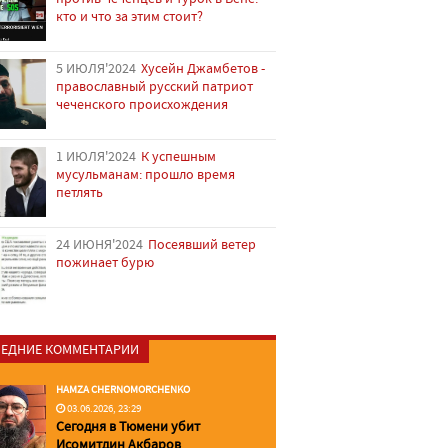
кто и что за этим стоит?
5 ИЮЛЯ'2024
Хусейн Джамбетов -
православный русский патриот
чеченского происхождения
1 ИЮЛЯ'2024
К успешным
мусульманам: прошло время
петлять
24 ИЮНЯ'2024
Посеявший ветер
пожинает бурю
ЕДНИЕ КОММЕНТАРИИ
HAMZA CHERNOMORCHENKO
03.06.2026, 23:29
Сегодня в Тюмени убит
Исомитдин Акбаров