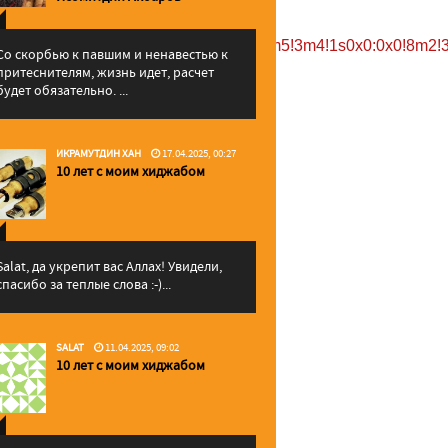
,47.5115286,240m/data=!3m1!1e3!4m5!3m4!1s0x0:0x0!8m2!3
Со скорбью к павшим и ненавестью к
притеснителям, жизнь идет, расчет
будет обязательно. ...
ИКРАМУТДИН ХАН
17.04.2025, 00:27
10 лет с моим хиджабом
Salat, да укрепит вас Аллаx! Увидели,
спасибо за теплые слова :-)...
SALAT
11.04.2025, 09:02
10 лет с моим хиджабом