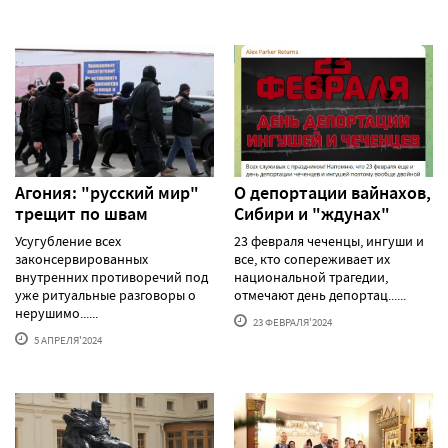
Агония: "русский мир"
О депортации вайнахов,
трещит по швам
Сибири и "ждунах"
Усугубление всех
23 февраля чеченцы, ингуши и
законсервированных
все, кто сопереживает их
внутренних противоречий под
национальной трагедии,
уже ритуальные разговоры о
отмечают день депортац......
нерушимо......
23 ФЕВРАЛЯ'2024
5 АПРЕЛЯ'2024