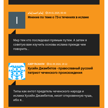
إمام احمد إمام
29.01.2025, 00:43
Мнение по теме о 73-х течениях в исламе
Мир тем кто последовал прямым путем. А затем я
советую вам изучить основы ислама прежде чем
говорить...
АЗЕР ГАСАНЛИ
02.09.2024, 19:12
Хусейн Джамбетов - православный русский
патриот чеченского происхождения
Типы как ентот предатель чеченского народа и
ислама Хусейн Джамбетов, несет откровенную чушь,
ибо я...