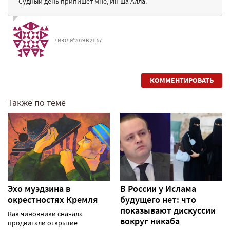
Судный день припишет мне, Ин ша Алла.
7 ИЮЛЯ'2019 В 21:57
КОММЕНТИРОВАТЬ
Также по теме
Эхо муэдзина в
В России у Ислама
окрестностях Кремля
будущего нет: что
показывают дискуссии
Как чиновники сначала
вокруг никаба
продвигали открытие