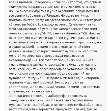
время намазов. Наверное многие помнят о том, что один из
таджикских мигрантов спрятался в мечети после намаза,
ночью вылез из укрытия и убив охранника-бабая, похитил
все деньги собранные в Рамадан. Но долго не гулял:
поймали быстро, когда он сделал звонок своим из телефона
убитого им бабая. Вот исходя из этого, Самигуллин (а не
фсб) дал указание об установке камер видеонаблюдения
он-лайн, с аппарата ДУМ РТ, а не из кабинетов ФСБ. Никому
не секрет, что в мечети и так полно стукачей разных мастей,
в пуговицы которых вмонтированы камеры скрытого видео
и аудио записей. Помимо этого, около мечетей стоят
различные авто, с которых снимают мусульман. напротив
мечетей имеются квартиры, откуда тоже ведется
видеонаблюдение. Так говорят люди, знающие. И имея
такую мощную слежку, спецслужбы не будут в открытую
вести слежку, и тем более просить об установке камер в
мечетях. они это могут сделать и без разрешений. не
путайте конституционные права мечетей с одной стороны,
и синагог + церквей с другой. Это совсем разные
корпорации, и с различными возможностями. Как правило
у мечетей, нет никаких прав.
а что касается господина Забироффа, то этот имам
скандально известный тип. В свое время будучи замом
муфтия Пензенской области, он некоторыми был обвинен в
растрате средств и воровстве. Правда это или нет, только