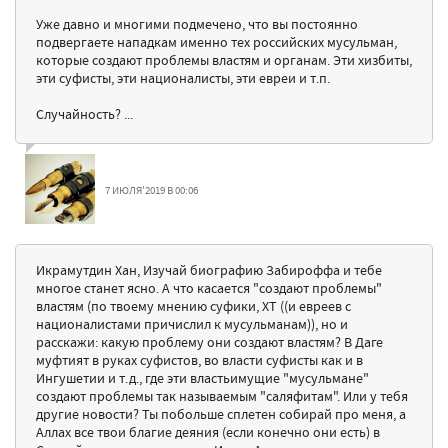
Уже давно и многими подмечено, что вы постоянно
подвергаете нападкам именно тех российских мусульман,
которые создают проблемы властям и органам. Эти хизбиты,
эти суфисты, эти националисты, эти евреи и т.п.
Случайность? ...
7 ИЮЛЯ'2019 В 00:06
Икрамутдин Хан, Изучай биографию Забироффа и тебе
многое станет ясно. А что касается "создают проблемы"
властям (по твоему мнению суфики, ХТ ((и евреев с
националистами причислил к мусульманам)), но и
расскажи: какую проблему они создают властям? В Даге
муфтият в руках суфистов, во власти суфисты как и в
Ингушетии и т.д., где эти властьимущие "мусульмане"
создают проблемы так называемым "саляфитам". Или у тебя
другие новости? Ты побольше сплетен собирай про меня, а
Аллах все твои благие деяния (если конечно они есть) в