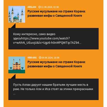
ARSLAN
11.06.2024, 02:50
Русские мусульмане на страже Корана:
pазвеивая мифы о Священной Книге
Кому интересно, само видео
здесьhttps://www.youtube.com/watch?
v=wAhN_UEuojU&lc=Ugz6-h0nMPQWTip7AZ94...
KRR AKK
09.06.2024, 18:56
Русские мусульмане на страже Корана:
pазвеивая мифы о Священной Книге
Пусть Аллах дарует нашим братьям лучшее месть в
раю. Не только Али и Иса стоят за этими прекрасными
...