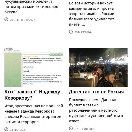
мусульманских молелен, а
Во всей истории вокруг
потом признали их символом
кампании за или против
оккупа......
запрета никаба в России
больше всего удивил тот
25 СЕНТЯБРЯ'2024
пиете......
29 МАЯ'2024
Кто "заказал" Надежду
Дагестан это не Россия
Кеворкову?
Последнее время Дагестан
бурлит в связи с
Итак, арестованная на прошлой
разоблачениями местного
неделе Надежда Кеворкова
муфтията и устроенной тем в
внесена Росфинмониторингом
ответ......
в списки террорис......
8 АПРЕЛЯ'2024
14 МАЯ'2024