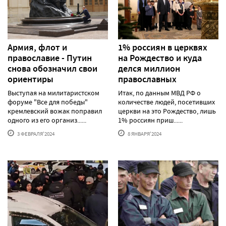
Армия, флот и
1% россиян в церквях
православие - Путин
на Рождество и куда
снова обозначил свои
делся миллион
ориентиры
православных
Выступая на милитаристском
Итак, по данным МВД РФ о
форуме "Все для победы"
количестве людей, посетивших
кремлевский вожак поправил
церкви на это Рождество, лишь
одного из его организ......
1% россиян приш......
3 ФЕВРАЛЯ'2024
8 ЯНВАРЯ'2024