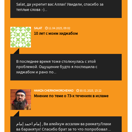
Salat, да укрепит вас Аллаx! Увидели, спасибо за
теплые слова :-)...
SALAT
11.04.2025, 09:02
10 лет с моим хиджабом
В последнее время тоже столкнулась с этой
проблемой. Ощущение будто я поспешила с
хиджабом и рано по...
HAMZA CHERNOMORCHENKO
30.01.2025, 15:22
Мнение по теме о 73-х течениях в исламе
إمام احمد إمام , Ва алейкум ассалам ва рахматуЛлахи
ва баракятух! Спасибо брат за то что попробовал ...