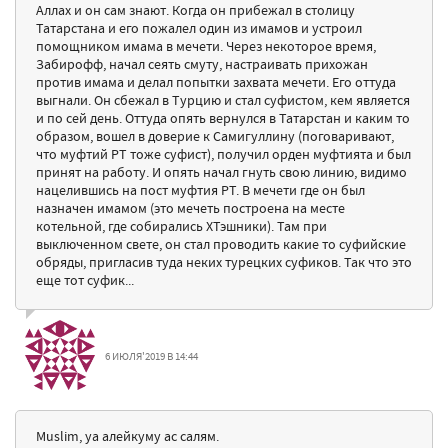
Аллах и он сам знают. Когда он прибежал в столицу
Татарстана и его пожалел один из имамов и устроил
помощником имама в мечети. Через некоторое время,
Забирофф, начал сеять смуту, настраивать прихожан
против имама и делал попытки захвата мечети. Его оттуда
выгнали. Он сбежал в Турцию и стал суфистом, кем является
и по сей день. Оттуда опять вернулся в Татарстан и каким то
образом, вошел в доверие к Самигуллину (поговаривают,
что муфтий РТ тоже суфист), получил орден муфтията и был
принят на работу. И опять начал гнуть свою линию, видимо
нацелившись на пост муфтия РТ. В мечети где он был
назначен имамом (это мечеть построена на месте
котельной, где собирались ХТэшники). Там при
выключенном свете, он стал проводить какие то суфийские
обряды, пригласив туда неких турецких суфиков. Так что это
еще тот суфик...
6 ИЮЛЯ'2019 В 14:44
Muslim, уа алейкуму ас салям.