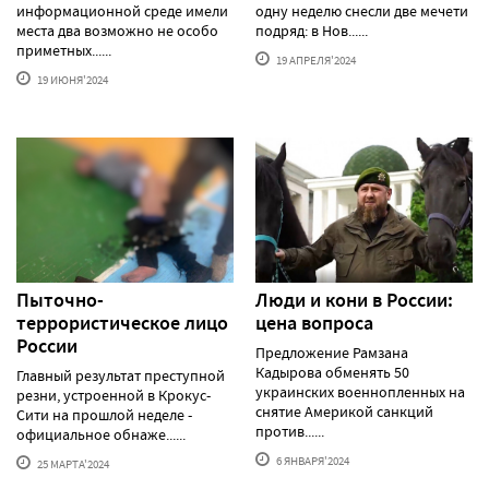
информационной среде имели
одну неделю снесли две мечети
места два возможно не особо
подряд: в Нов......
приметных......
19 АПРЕЛЯ'2024
19 ИЮНЯ'2024
Пыточно-
Люди и кони в России:
террористическое лицо
цена вопроса
России
Предложение Рамзана
Кадырова обменять 50
Главный результат преступной
украинских военнопленных на
резни, устроенной в Крокус-
снятие Америкой санкций
Сити на прошлой неделе -
против......
официальное обнаже......
6 ЯНВАРЯ'2024
25 МАРТА'2024