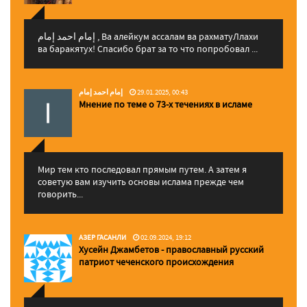
إمام احمد إمام , Ва алейкум ассалам ва рахматуЛлахи
ва баракятух! Спасибо брат за то что попробовал ...
إمام احمد إمام
29.01.2025, 00:43
Мнение по теме о 73-х течениях в исламе
Мир тем кто последовал прямым путем. А затем я
советую вам изучить основы ислама прежде чем
говорить...
АЗЕР ГАСАНЛИ
02.09.2024, 19:12
Хусейн Джамбетов - православный русский
патриот чеченского происхождения