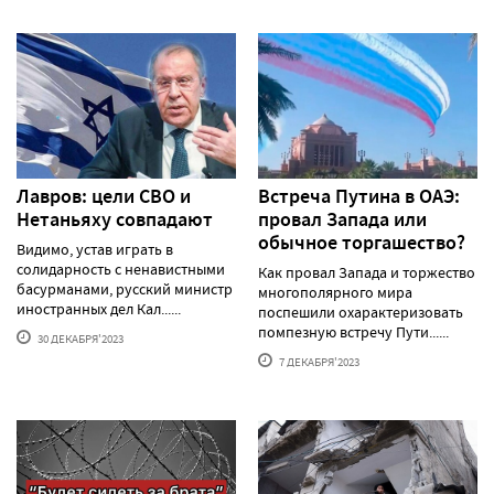
Лавров: цели СВО и
Встреча Путина в ОАЭ:
Нетаньяху совпадают
провал Запада или
обычное торгашество?
Видимо, устав играть в
солидарность с ненавистными
Как провал Запада и торжество
басурманами, русский министр
многополярного мира
иностранных дел Кал......
поспешили охарактеризовать
помпезную встречу Пути......
30 ДЕКАБРЯ'2023
7 ДЕКАБРЯ'2023