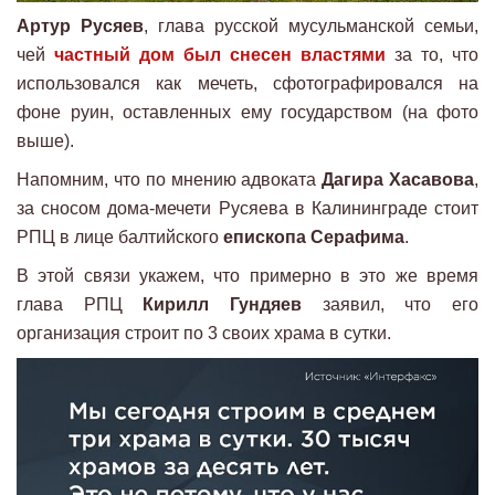
Артур Русяев
, глава русской мусульманской семьи,
чей
частный дом был снесен властями
за то, что
использовался как мечеть, сфотографировался на
фоне руин, оставленных ему государством (на фото
выше).
Напомним, что по мнению адвоката
Дагира Хасавова
,
за сносом дома-мечети Русяева в Калининграде стоит
РПЦ в лице балтийского
епископа Серафима
.
В этой связи укажем, что примерно в это же время
глава РПЦ
Кирилл Гундяев
заявил, что его
организация строит по 3 своих храма в сутки.