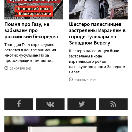
Помня про Газу, не
Шестеро палестинцев
забываем про
застрелены Израилем в
российский беспредел
городе Тулькарм на
Западном Берегу
Трагедия Газы справедливо
остается в центре внимания
Шестеро палестинцев были
многих мусульман.Но за
застрелены в ходе
происходящим там мы не......
израильского рейда
на оккупированном Западном
25 НОЯБРЯ'2023
Берег......
23 НОЯБРЯ'2023