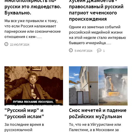
Многополярность по-
Хусейн Джамбетов -
русски это людоедство.
православный русский
Буквально.
патриот чеченского
происхождения
Мы все уже привыкли к тому,
что если Россия налаживает
Одним из заметных событий
парнерские или союзнические
российской медийной жизни
отношения с кем-......
на этой неделе стало интервью
бывшего ичкерийца......
22 ИЮЛЯ'2024
5 ИЮЛЯ'2024
1
"Русский мир" и
Снос мечетей и падение
"русский ислам"
роZийских муZульман
За последнее время в
То, что не в Уйгуристане или
русскоязычной
Палестине, а в Московии за