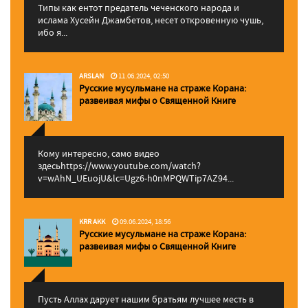
Типы как ентот предатель чеченского народа и
ислама Хусейн Джамбетов, несет откровенную чушь,
ибо я...
ARSLAN
11.06.2024, 02:50
Русские мусульмане на страже Корана:
pазвеивая мифы о Священной Книге
Кому интересно, само видео
здесьhttps://www.youtube.com/watch?
v=wAhN_UEuojU&lc=Ugz6-h0nMPQWTip7AZ94...
KRR AKK
09.06.2024, 18:56
Русские мусульмане на страже Корана:
pазвеивая мифы о Священной Книге
Пусть Аллах дарует нашим братьям лучшее месть в