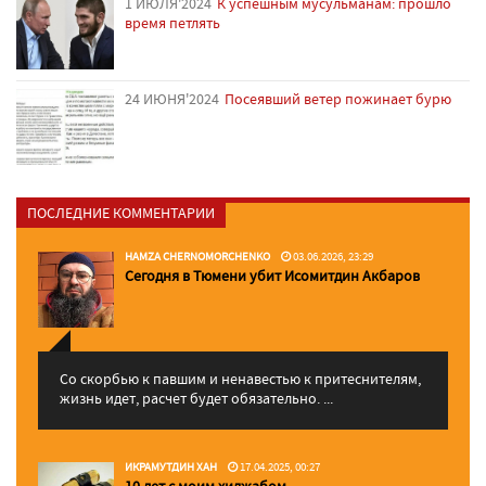
1 ИЮЛЯ'2024
К успешным мусульманам: прошло
время петлять
24 ИЮНЯ'2024
Посеявший ветер пожинает бурю
ПОСЛЕДНИЕ КОММЕНТАРИИ
HAMZA CHERNOMORCHENKO
03.06.2026, 23:29
Сегодня в Тюмени убит Исомитдин Акбаров
Со скорбью к павшим и ненавестью к притеснителям,
жизнь идет, расчет будет обязательно. ...
ИКРАМУТДИН ХАН
17.04.2025, 00:27
10 лет с моим хиджабом