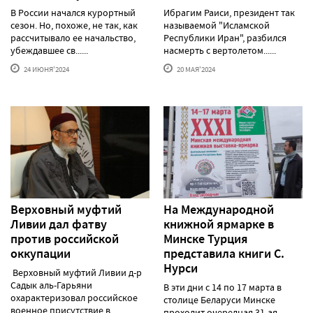
В России начался курортный
Ибрагим Раиси, президент так
сезон. Но, похоже, не так, как
называемой "Исламской
рассчитывало ее начальство,
Республики Иран", разбился
убеждавшее св......
насмерть с вертолетом......
24 ИЮНЯ'2024
20 МАЯ'2024
Верховный муфтий
На Международной
Ливии дал фатву
книжной ярмарке в
против российской
Минске Турция
оккупации
представила книги С.
Нурси
Верховный муфтий Ливии д-р
Садык аль-Гарьяни
В эти дни с 14 по 17 марта в
охарактеризовал российское
столице Беларуси Минске
военное присутствие в......
проходит очередная 31-ая