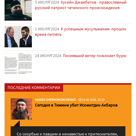
5 ИЮЛЯ'2024
Хусейн Джамбетов - православный
русский патриот чеченского происхождения
1 ИЮЛЯ'2024
К успешным мусульманам: прошло
время петлять
24 ИЮНЯ'2024
Посеявший ветер пожинает бурю
ПОСЛЕДНИЕ КОММЕНТАРИИ
HAMZA CHERNOMORCHENKO
03.06.2026, 23:29
Сегодня в Тюмени убит Исомитдин Акбаров
Со скорбью к павшим и ненавестью к притеснителям,