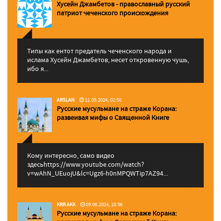
Хусейн Джамбетов - православный русский
патриот чеченского происхождения
Типы как ентот предатель чеченского народа и
ислама Хусейн Джамбетов, несет откровенную чушь,
ибо я...
ARSLAN
11.06.2024, 02:50
Русские мусульмане на страже Корана:
pазвеивая мифы о Священной Книге
Кому интересно, само видео
здесьhttps://www.youtube.com/watch?
v=wAhN_UEuojU&lc=Ugz6-h0nMPQWTip7AZ94...
KRR AKK
09.06.2024, 18:56
Русские мусульмане на страже Корана: