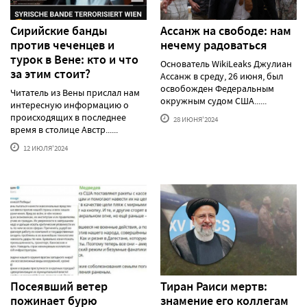
Сирийские банды
Ассанж на свободе: нам
против чеченцев и
нечему радоваться
турок в Вене: кто и что
Основатель WikiLeaks Джулиан
за этим стоит?
Ассанж в среду, 26 июня, был
освобожден Федеральным
Читатель из Вены прислал нам
окружным судом США......
интересную информацию о
происходящих в последнее
28 ИЮНЯ'2024
время в столице Австр......
12 ИЮЛЯ'2024
Посеявший ветер
Тиран Раиси мертв:
пожинает бурю
знамение его коллегам