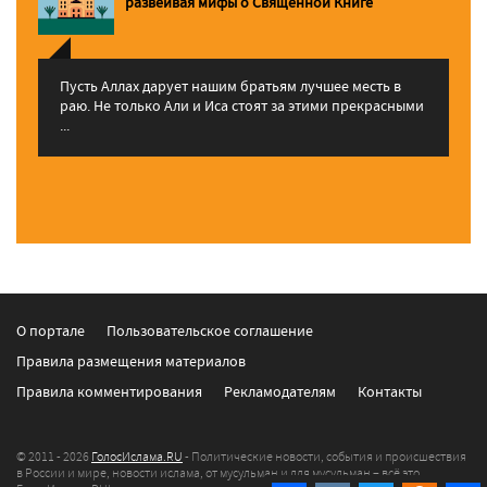
pазвеивая мифы о Священной Книге
Пусть Аллах дарует нашим братьям лучшее месть в
раю. Не только Али и Иса стоят за этими прекрасными
...
О портале
Пользовательское соглашение
Правила размещения материалов
Правила комментирования
Рекламодателям
Контакты
© 2011 - 2026
ГолосИслама.RU
- Политические новости, события и происшествия
в России и мире, новости ислама, от мусульман и для мусульман – всё это