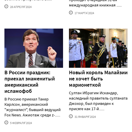
международная книжная ......
28 АПРЕЛЯ'2024
17 МАРТА'2024
В России праздник:
Новый король Малайзии
приехал знаменитый
не хочет быть
американский
марионеткой
исламофоб
Султан Ибрагим Искандар,
наследный правитель султаната
В Россию приехал Такер
Джохор, был приведен к
Карлсон, американский
присяге как 17-й......
"журналист", бывший ведущий
Fox News. Ажиотаж среди z-......
31 ЯНВАРЯ'2024
5 ФЕВРАЛЯ'2024