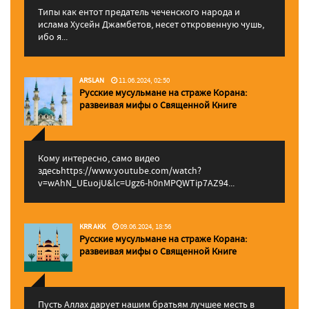
Типы как ентот предатель чеченского народа и
ислама Хусейн Джамбетов, несет откровенную чушь,
ибо я...
ARSLAN
11.06.2024, 02:50
Русские мусульмане на страже Корана:
pазвеивая мифы о Священной Книге
Кому интересно, само видео
здесьhttps://www.youtube.com/watch?
v=wAhN_UEuojU&lc=Ugz6-h0nMPQWTip7AZ94...
KRR AKK
09.06.2024, 18:56
Русские мусульмане на страже Корана:
pазвеивая мифы о Священной Книге
Пусть Аллах дарует нашим братьям лучшее месть в