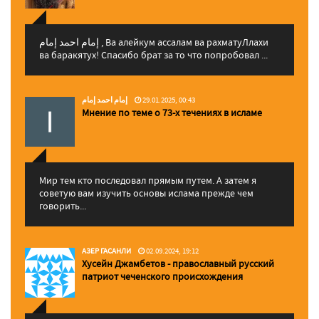
إمام احمد إمام , Ва алейкум ассалам ва рахматуЛлахи
ва баракятух! Спасибо брат за то что попробовал ...
إمام احمد إمام
29.01.2025, 00:43
Мнение по теме о 73-х течениях в исламе
Мир тем кто последовал прямым путем. А затем я
советую вам изучить основы ислама прежде чем
говорить...
АЗЕР ГАСАНЛИ
02.09.2024, 19:12
Хусейн Джамбетов - православный русский
патриот чеченского происхождения