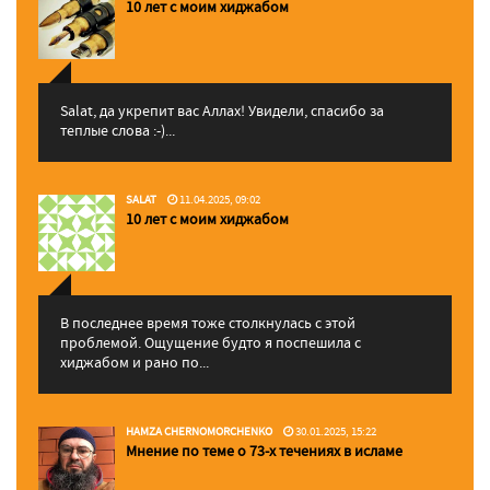
10 лет с моим хиджабом
Salat, да укрепит вас Аллаx! Увидели, спасибо за
теплые слова :-)...
SALAT
11.04.2025, 09:02
10 лет с моим хиджабом
В последнее время тоже столкнулась с этой
проблемой. Ощущение будто я поспешила с
хиджабом и рано по...
HAMZA CHERNOMORCHENKO
30.01.2025, 15:22
Мнение по теме о 73-х течениях в исламе