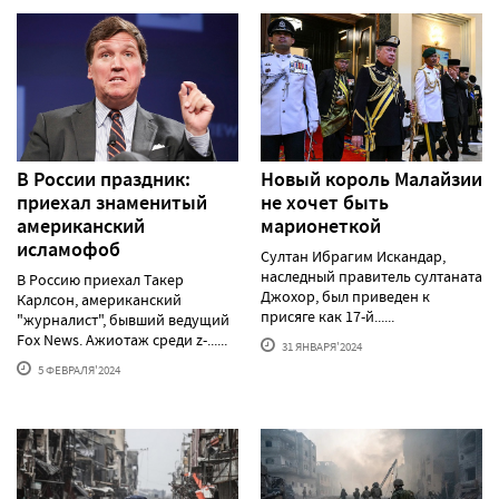
В России праздник:
Новый король Малайзии
приехал знаменитый
не хочет быть
американский
марионеткой
исламофоб
Султан Ибрагим Искандар,
наследный правитель султаната
В Россию приехал Такер
Джохор, был приведен к
Карлсон, американский
присяге как 17-й......
"журналист", бывший ведущий
Fox News. Ажиотаж среди z-......
31 ЯНВАРЯ'2024
5 ФЕВРАЛЯ'2024