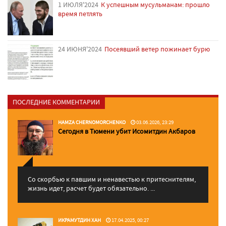
1 ИЮЛЯ'2024
К успешным мусульманам: прошло
время петлять
24 ИЮНЯ'2024
Посеявший ветер пожинает бурю
ПОСЛЕДНИЕ КОММЕНТАРИИ
HAMZA CHERNOMORCHENKO
03.06.2026, 23:29
Сегодня в Тюмени убит Исомитдин Акбаров
Со скорбью к павшим и ненавестью к притеснителям,
жизнь идет, расчет будет обязательно. ...
ИКРАМУТДИН ХАН
17.04.2025, 00:27