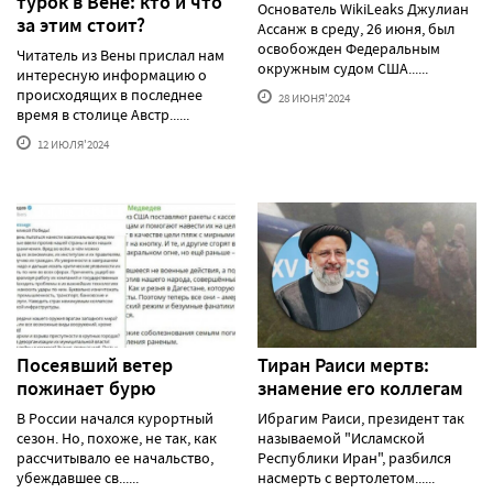
турок в Вене: кто и что
Основатель WikiLeaks Джулиан
за этим стоит?
Ассанж в среду, 26 июня, был
освобожден Федеральным
Читатель из Вены прислал нам
окружным судом США......
интересную информацию о
происходящих в последнее
28 ИЮНЯ'2024
время в столице Австр......
12 ИЮЛЯ'2024
Посеявший ветер
Тиран Раиси мертв:
пожинает бурю
знамение его коллегам
В России начался курортный
Ибрагим Раиси, президент так
сезон. Но, похоже, не так, как
называемой "Исламской
рассчитывало ее начальство,
Республики Иран", разбился
убеждавшее св......
насмерть с вертолетом......