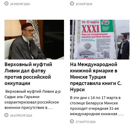
24 ИЮНЯ'2024
20 МАЯ'2024
Верховный муфтий
На Международной
Ливии дал фатву
книжной ярмарке в
против российской
Минске Турция
оккупации
представила книги С.
Нурси
Верховный муфтий Ливии д-р
Садык аль-Гарьяни
В эти дни с 14 по 17 марта в
охарактеризовал российское
столице Беларуси Минске
военное присутствие в......
проходит очередная 31-ая
международная книжная ......
28 АПРЕЛЯ'2024
17 МАРТА'2024