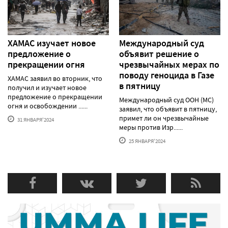
ХАМАС изучает новое
Международный суд
предложение о
объявит решение о
прекращении огня
чрезвычайных мерах по
поводу геноцида в Газе
ХАМАС заявил во вторник, что
в пятницу
получил и изучает новое
предложение о прекращении
Международный суд ООН (МС)
огня и освобождении ......
заявил, что объявит в пятницу,
примет ли он чрезвычайные
31 ЯНВАРЯ'2024
меры против Изр......
25 ЯНВАРЯ'2024