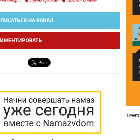
тко Младич
Андерс Брейвик
Брентон Таррент
ПИСАТЬСЯ НА КАНАЛ
ММЕНТИРОВАТЬ
Tweets