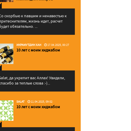
Со скорбью к павшим и ненавестью к
притеснителям, жизнь идет, расчет
будет обязательно. ...
ИКРАМУТДИН ХАН
17.04.2025, 00:27
10 лет с моим хиджабом
Salat, да укрепит вас Аллаx! Увидели,
спасибо за теплые слова :-)...
SALAT
11.04.2025, 09:02
10 лет с моим хиджабом