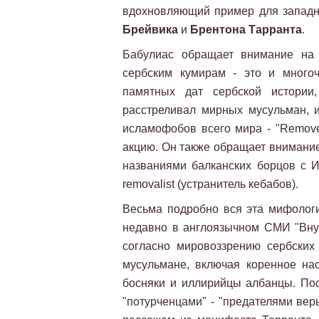
вдохновляющий пример для запад
Брейвика
и
Брентона Тарранта
.
Бабулиас обращает внимание на 
сербским кумирам - это и много
памятных дат сербской истории
расстреливал мирных мусульман, 
исламофобов всего мира - "Remove
акцию. Он также обращает внимание
названиями балканских борцов с Ис
removalist (устранитель кебабов).
Весьма подробно вся эта мифолог
недавно в англоязычном СМИ "Внут
согласно мировоззрению сербских 
мусульмане, включая коренное на
босняки и иллирийцы албанцы. Пос
"потурченцами" - "предателями вер