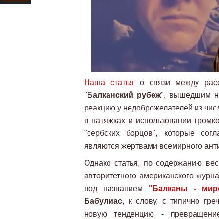
Ресурс
Наша статья
о связи между расс
"
Балканский рубеж
", вышедшим н
реакцию у недоброжелателей из числ
в натяжках и использовании громк
"сербских борцов", которые сог
являются жертвами всемирного анти
Однако статья, по содержанию ве
авторитетного американского журн
под названием
"Балканы - мир
Бабулиас
, к слову, с типично гр
новую тенденцию - превращение