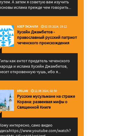
путем. А затем я советую вам изучить
основы ислама прежде чем говорить...
АЗЕР ГАСАНЛИ
02.09.2024, 19:12
Хусейн Джамбетов -
православный русский патриот
чеченского происхождения
Типы как ентот предатель чеченского
народа и ислама Хусейн Джамбетов,
несет откровенную чушь, ибо я...
ARSLAN
11.06.2024, 02:50
Русские мусульмане на страже
Корана: pазвеивая мифы о
Священной Книге
Кому интересно, само видео
здесьhttps://www.youtube.com/watch?