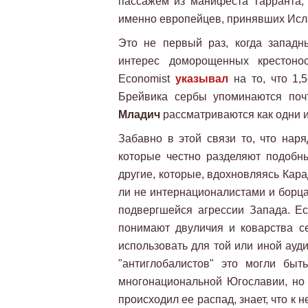
пассажем из манифеста Тарранта, 
именно европейцев, принявших Ис
Это не первый раз, когда запад
интерес доморощенных крестонос
Economist
указывал
на то, что 1,
Брейвика сербы упоминаются почт
Младич
рассматриваются как одни и
Забавно в этой связи то, что нар
которые честно разделяют подобн
другие, которые, вдохновляясь Кара
ли не интернационалистами и борц
подвергшейся агрессии Запада. Ес
понимают двуличия и коварства с
использовать для той или иной ауд
"антиглобалистов" это могли быт
многонациональной Югославии, но к
происходил ее распад, знает, что к 