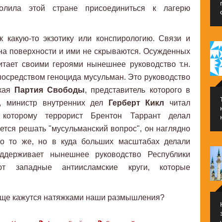
олила этой стране присоединиться к лагерю
к какую-то экзотику или конспирологию. Связи и
на поверхности и ими не скрываются. Осужденных
итает своими героями нынешнее руководство т.н.
 посредством геноцида мусульман. Это руководство
ская
Партия Свободы
, представитель которого в
, министр внутренних дел
Герберт Кикл
читал
 которому террорист Брентон Таррант делал
ется решать "мусульманский вопрос", он наглядно
но то же, но в куда больших масштабах делали
ддерживает нынешнее руководство Республики
ют западные антиисламские круги, которые
е еще кажутся натяжками наши размышления?