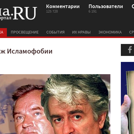
Комментарии
Пользователи
125 728
6 191
КА
ПРОСВЕЩЕНИЕ
СОБЫТИЯ
ИХ НРАВЫ
ЭКОНОМИКА
СР
еж Исламофобии