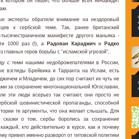
в котором он пишет, что больше всех ненавидит
лам.
ные эксперты обратили внимание на нездоровый
цев к сербской теме. Так, ранее британский
5-тысячестраничном манифесте другого маньяка -
и 1000 раз (!), а
Радован Караджич
и
Радко
з главных геров борьбы с "исламской угрозой".
яду с теми нашими недоброжелателями в России,
ые взгляды Брейвика и Тарранта на Ислам, есть
джичем и Младичем, до сих пор считают их чуть не
ами за сохранение многонациональной Югославии,
ли эти люди всерьез так считают, они просто не
ербской шовинистической пропаганды, способной
итории те аргументы, что она желает слышать. Для
ь сказки о том, сербы боролись за сохранение
аждый, кто действительно в курсе, как и почему
нему привел именно разворот от титовской политики