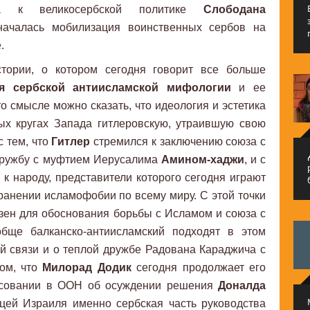
зма к великосербской политике
Слободана
началась мобилизация воинственных сербов на
е.
тории, о котором сегодня говорит все больше
ия сербской антиисламской мифологии
и ее
о смысле можно сказать, что идеология и эстетика
ых кругах Запада гитлеровскую, утраившую свою
с тем, что
Гитлер
стремился к заключению союза с
م
дружбу с муфтием Иерусалима
Амином-хаджи
, и с
 к народу, представители которого сегодня играют
ранении исламофобии по всему миру. С этой точки
зен для обоснования борьбы с Исламом и союза с
обще балканско-антиисламский подходят в этом
й связи и о теплой дружбе Радована Караджича с
том, что
Милорад Додик
сегодня продолжает его
лосовании в ООН об осуждении решения
Доналда
цей Израиля именно сербская часть руководства