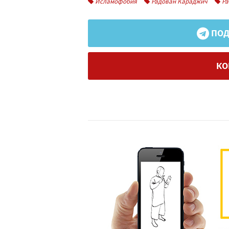
Исламофобия
Радован Караджич
Ра
ПОД
КО