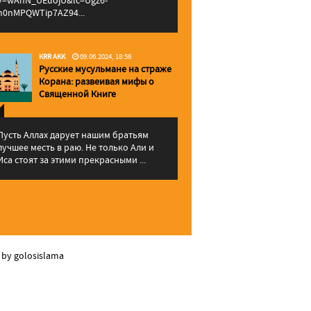
v=wAhN_UEuojU&lc=Ugz6-
h0nMPQWTip7AZ94...
KRR AKK
09.06.2024, 18:56
Русские мусульмане на страже
Корана: pазвеивая мифы о
Священной Книге
Пусть Аллах дарует нашим братьям
лучшее месть в раю. Не только Али и
Иса стоят за этими прекрасными ...
 by golosislama