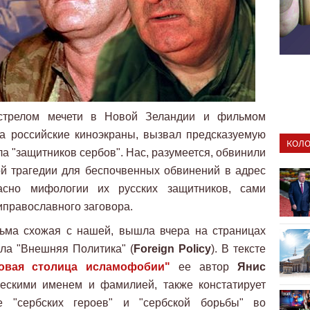
трелом мечети в Новой Зеландии и фильмом
а российские киноэкраны, вызвал предсказуемую
КОЛО
а "защитников сербов". Нас, разумеется, обвинили
ой трагедии для беспочвенных обвинений в адрес
ласно мифологии их русских защитников, сами
православного заговора.
сьма схожая с нашей, вышла вчера на страницах
ала "Внешняя Политика" (
Foreign Policy
). В тексте
овая столица исламофобии"
ее автор
Янис
еческими именем и фамилией, также констатирует
 "сербских героев" и "сербской борьбы" во