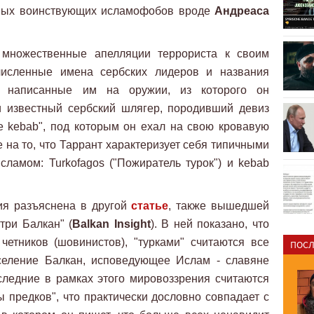
ных воинствующих исламофобов вроде
Андреаса
множественные апелляции террориста к своим
численные имена сербских лидеров и названия
, написанные им на оружии, из которого он
и известный сербский шлягер, породивший девиз
 kebab", под которым он ехал на свою кровавую
 на то, что Таррант характеризует себя типичными
ламом: Turkofagos ("Пожиратель турок") и kebab
ия разъяснена в другой
статье
, также вышедшей
ри Балкан" (
Balkan Insight
). В ней показано, что
четников (шовинистов), "турками" считаются все
ПОСЛ
селение Балкан, исповедующее Ислам - славяне
ледние в рамках этого мировоззрения считаются
ы предков", что практически дословно совпадает с