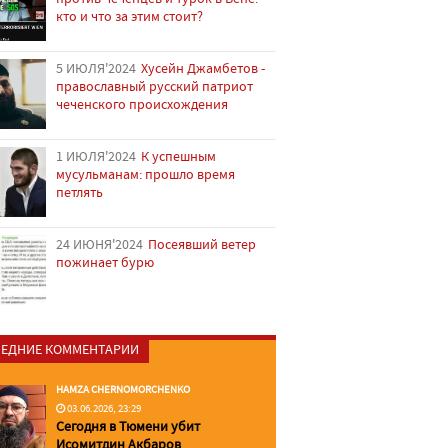
кто и что за этим стоит?
5 ИЮЛЯ'2024
Хусейн Джамбетов -
православный русский патриот
чеченского происхождения
1 ИЮЛЯ'2024
К успешным
мусульманам: прошло время
петлять
24 ИЮНЯ'2024
Посеявший ветер
пожинает бурю
ЕДНИЕ КОММЕНТАРИИ
HAMZA CHERNOMORCHENKO
03.06.2026, 23:29
Сегодня в Тюмени убит
Исомитдин Акбаров