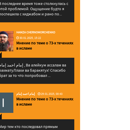
В последнее время тоже столкнулась с
этой проблемой. Ощущение будто я
поспешила с хиджабом и рано по...
HAMZA CHERNOMORCHENKO
30.01.2025, 15:22
Мнение по теме о 73-х течениях
в исламе
إمام احمد إما , Ва алейкум ассалам ва
рахматуЛлахи ва баракятух! Спасибо
брат за то что попробовал ...
إمام احمد إمام
29.01.2025, 00:43
Мнение по теме о 73-х течениях
в исламе
Мир тем кто последовал прямым