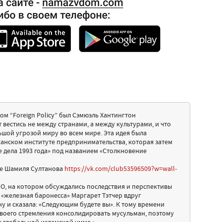
ом “Foreign Policy” был Сэмюэль Хантингтон
вестись не между странами, а между культурами, и что
ьшой угрозой миру во всем мире. Эта идея была
канском институте предпринимательства, которая затем
е дела 1993 года» под названием «Столкновение
ие Шамиля Султанова
https://vk.com/club53596509?w=wall-
ТО, на котором обсуждались последствия и перспективы
 «железная баронесса» Маргарет Тэтчер вдруг
у и сказала: «Следующим будете вы». К тому времени
воего стремления консолидировать мусульман, поэтому