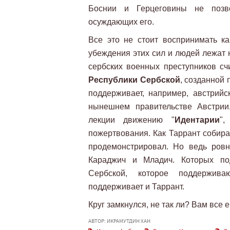
Боснии и Герцеговины не позв
осуждающих его.
Все это не стоит воспринимать ка
убеждения этих сил и людей лежат 
сербских военных преступников сч
Республики Сербской
, созданной
поддерживает, например, австрий
нынешнем правительстве Австрии
лекции движению "
Идентарии
",
пожертвования. Как Таррант собира
продемонстрировал. Но ведь ров
Караджич и Младич. Которых по
Сербской, которое поддержива
поддерживает и Таррант.
Круг замкнулся, не так ли? Вам вс
АВТОР: ИКРАМУТДИН ХАН