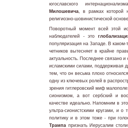
югославского интернационали
Милошевича
, в рамках которой 
религиозно-шовинистической основ
Поворотный момент всей этой ис
наблюдателей - это
глобализац
популяризация на Западе. В каком-т
четников вытесняет в крайне прав
актуальность. Последнее связано и 
исламскими силами, поддерживая 
тем, что он весьма плохо относился
одну из ключевых ролей в распрост
зрения гитлеровский миф малополе
сионизмом, а вот сербский и во
качестве идеально. Напомним в это
ультра-сионистскими кругами, и о 
политику и в этом тоже - при го
Трампа
признать Иерусалим столи