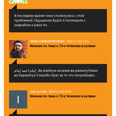
В последнее время тоже столкнулась с этой
проблемой. Ощущение будто я поспешила с
хиджабом и рано по...
HAMZA CHERNOMORCHENKO
30.01.2025, 15:22
Мнение по теме о 73-х течениях в исламе
إمام احمد إمام , Ва алейкум ассалам ва рахматуЛлахи
ва баракятух! Спасибо брат за то что попробовал ...
إمام احمد إمام
29.01.2025, 00:43
Мнение по теме о 73-х течениях в исламе