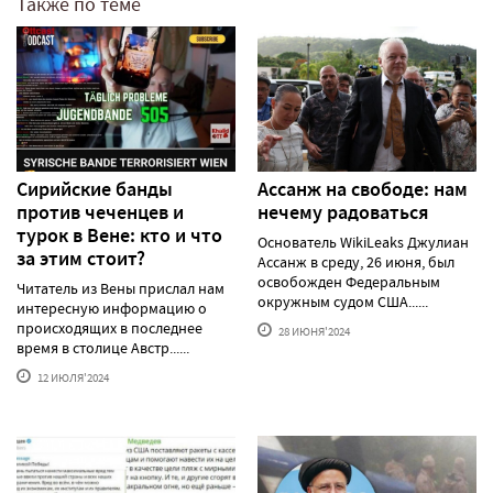
Также по теме
Сирийские банды
Ассанж на свободе: нам
против чеченцев и
нечему радоваться
турок в Вене: кто и что
Основатель WikiLeaks Джулиан
за этим стоит?
Ассанж в среду, 26 июня, был
освобожден Федеральным
Читатель из Вены прислал нам
окружным судом США......
интересную информацию о
происходящих в последнее
28 ИЮНЯ'2024
время в столице Австр......
12 ИЮЛЯ'2024