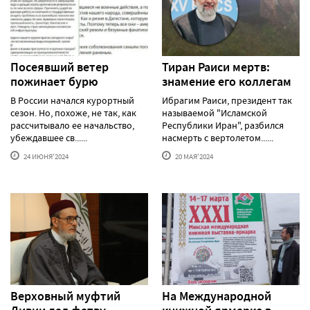
Посеявший ветер
Тиран Раиси мертв:
пожинает бурю
знамение его коллегам
В России начался курортный
Ибрагим Раиси, президент так
сезон. Но, похоже, не так, как
называемой "Исламской
рассчитывало ее начальство,
Республики Иран", разбился
убеждавшее св......
насмерть с вертолетом......
24 ИЮНЯ'2024
20 МАЯ'2024
Верховный муфтий
На Международной