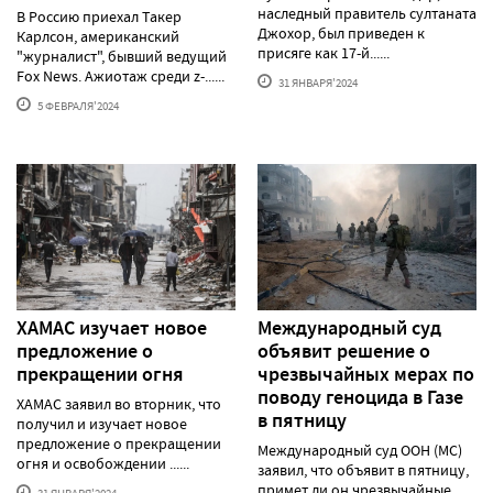
наследный правитель султаната
В Россию приехал Такер
Джохор, был приведен к
Карлсон, американский
присяге как 17-й......
"журналист", бывший ведущий
Fox News. Ажиотаж среди z-......
31 ЯНВАРЯ'2024
5 ФЕВРАЛЯ'2024
ХАМАС изучает новое
Международный суд
предложение о
объявит решение о
прекращении огня
чрезвычайных мерах по
поводу геноцида в Газе
ХАМАС заявил во вторник, что
в пятницу
получил и изучает новое
предложение о прекращении
Международный суд ООН (МС)
огня и освобождении ......
заявил, что объявит в пятницу,
примет ли он чрезвычайные
31 ЯНВАРЯ'2024