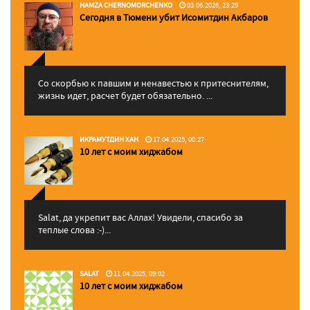
HAMZA CHERNOMORCHENKO
03.06.2026, 23:29
Сегодня в Тюмени убит Исомитдин Акбаров
Со скорбью к павшим и ненавестью к притеснителям,
жизнь идет, расчет будет обязательно. ...
ИКРАМУТДИН ХАН
17.04.2025, 00:27
10 лет с моим хиджабом
Salat, да укрепит вас Аллаx! Увидели, спасибо за
теплые слова :-)...
SALAT
11.04.2025, 09:02
10 лет с моим хиджабом