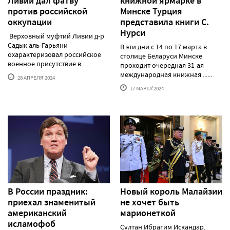
Ливии дал фатву
книжной ярмарке в
против российской
Минске Турция
оккупации
представила книги С.
Нурси
Верховный муфтий Ливии д-р
Садык аль-Гарьяни
В эти дни с 14 по 17 марта в
охарактеризовал российское
столице Беларуси Минске
военное присутствие в......
проходит очередная 31-ая
международная книжная ......
28 АПРЕЛЯ'2024
17 МАРТА'2024
В России праздник:
Новый король Малайзии
приехал знаменитый
не хочет быть
американский
марионеткой
исламофоб
Султан Ибрагим Искандар,