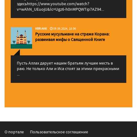
здесьhttps://www.youtube.com/watch?
v=wAhN_UEuojU&lc=Ugz6-h0nMPQWTip7AZ94...
KRR AKK
09.06.2024, 18:56
Русские мусульмане на страже Корана:
pазвеивая мифы о Священной Книге
Пусть Аллах дарует нашим братьям лучшее месть в
раю. Не только Али и Иса стоят за этими прекрасными
...
О портале
Пользовательское соглашение