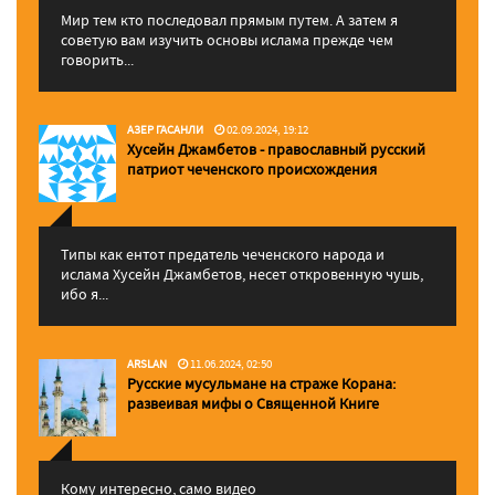
Мир тем кто последовал прямым путем. А затем я
советую вам изучить основы ислама прежде чем
говорить...
АЗЕР ГАСАНЛИ
02.09.2024, 19:12
Хусейн Джамбетов - православный русский
патриот чеченского происхождения
Типы как ентот предатель чеченского народа и
ислама Хусейн Джамбетов, несет откровенную чушь,
ибо я...
ARSLAN
11.06.2024, 02:50
Русские мусульмане на страже Корана:
pазвеивая мифы о Священной Книге
Кому интересно, само видео