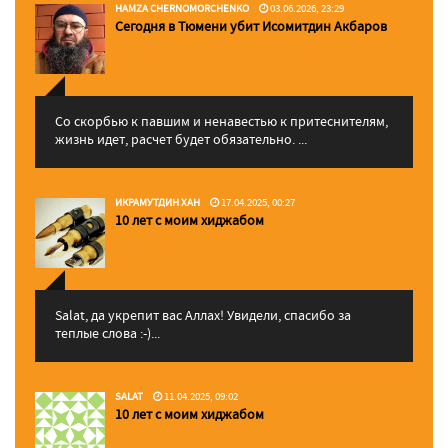
HAMZA CHERNOMORCHENKO
03.06.2026, 23:29
Сегодня в Тюмени убит Исомитдин Акбаров
Со скорбью к павшим и ненавестью к притеснителям,
жизнь идет, расчет будет обязательно. ...
ИКРАМУТДИН ХАН
17.04.2025, 00:27
10 лет с моим хиджабом
Salat, да укрепит вас Аллаx! Увидели, спасибо за
теплые слова :-)...
SALAT
11.04.2025, 09:02
10 лет с моим хиджабом