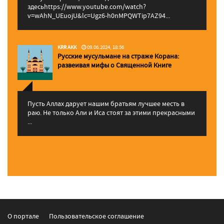
здесьhttps://www.youtube.com/watch?
v=wAhN_UEuojU&lc=Ugz6-h0nMPQWTip7AZ94...
KRR AKK
09.06.2024, 18:56
Русские мусульмане на страже Корана:
pазвеивая мифы о Священной Книге
Пусть Аллах дарует нашим братьям лучшее месть в
раю. Не только Али и Иса стоят за этими прекрасными
...
О портале
Пользовательское соглашение