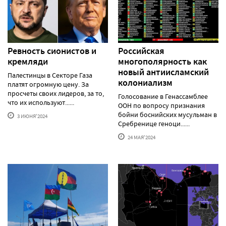
Ревность сионистов и
Российская
кремляди
многополярность как
новый антиисламский
Палестинцы в Секторе Газа
колониализм
платят огромную цену. За
просчеты своих лидеров, за то,
Голосование в Генассамблее
что их используют......
ООН по вопросу признания
бойни боснийских мусульман в
3 ИЮНЯ'2024
Сребренице геноци......
24 МАЯ'2024