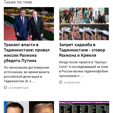
Также по теме
Транзит власти в
Запрет хиджаба в
Таджикистане: провал
Таджикистане - сговор
миссии Рахмона
Рахмона и Кремля
убедить Путина
Когда после теракта в "Крокус-
Сити" и последовавшей за этим
По нескольким достоверным
в России волны таджикофобии
источникам, во время визита
произошла п......
российской делегации в
Таджикистан (8–1......
21 ИЮНЯ'2024
30 ОКТЯБРЯ'2025