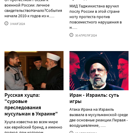
военной России: личное
МИД Таджикистана вручил
свидетельствоНачало?События
послу России в этой стране
начала 2010-х годов из н......
ноту протеста против
повсеместного нарушения в
3 МАЯ'2024
н......
30 АПРЕЛЯ'2024
Русская хуцпа:
Иран - Израиль: суть
"суровые
игры
преследования
Атака Ирана на Израиль
мусульман в Украине"
вызвала в мусульманской среде
две основные реакции.Первая -
Хуцпа известна во всем мире
воодушевление, ......
как еврейский бренд, а именно
подход, при котором