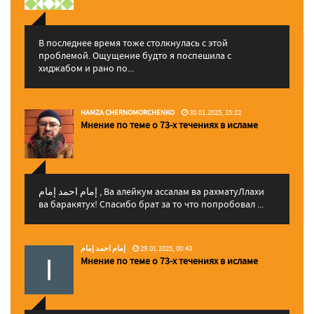
В последнее время тоже столкнулась с этой
проблемой. Ощущение будто я поспешила с
хиджабом и рано по...
HAMZA CHERNOMORCHENKO
30.01.2025, 15:22
Мнение по теме о 73-х течениях в исламе
إمام احمد إمام , Ва алейкум ассалам ва рахматуЛлахи
ва баракятух! Спасибо брат за то что попробовал ...
إمام احمد إمام
29.01.2025, 00:43
Мнение по теме о 73-х течениях в исламе