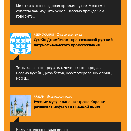
Мир тем кто последовал прямым путем. А затем я
советую вам изучить основы ислама прежде чем
говорить...
АЗЕР ГАСАНЛИ
02.09.2024, 19:12
Хусейн Джамбетов - православный русский
патриот чеченского происхождения
Типы как ентот предатель чеченского народа и
ислама Хусейн Джамбетов, несет откровенную чушь,
ибо я...
ARSLAN
11.06.2024, 02:50
Русские мусульмане на страже Корана:
pазвеивая мифы о Священной Книге
Кому интересно, само видео