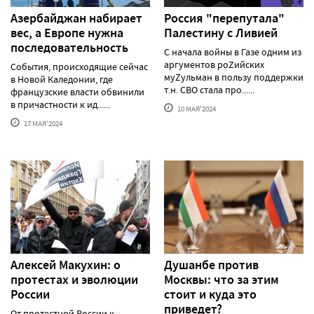
Азербайджан набирает
Россия "перепутала"
вес, а Европе нужна
Палестину с Ливией
последовательность
С начала войны в Газе одним из
аргументов роZийских
События, происходящие сейчас
муZульман в пользу поддержки
в Новой Каледонии, где
т.н. СВО стала про......
французские власти обвинили
в причастности к ид......
10 МАЯ'2024
17 МАЯ'2024
Алексей Макуxин: о
Душанбе против
протестаx и эволюции
Москвы: что за этим
России
стоит и куда это
приведет?
От протестной России к