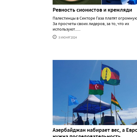
Ревность сионистов и кремляди
Палестинцы в Секторе Газа платят огромную
За просчеты своих лидеров, за то, что их
используют......
3 ИЮНЯ'2024
Азербайджан набирает вес, а Евр
нужна последовательность