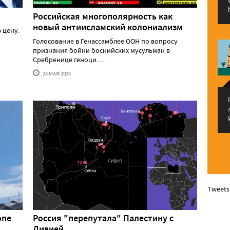
Российская многополярность как
новый антиисламский колониализм
 цену.
Голосование в Генассамблее ООН по вопросу
признания бойни боснийских мусульман в
Сребренице геноци......
24 МАЯ'2024
Tweets
опе
Россия "перепутала" Палестину с
Ливией