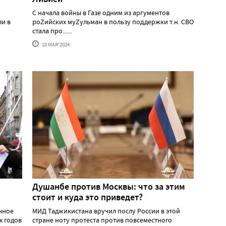
С начала войны в Газе одним из аргументов
ли в
роZийских муZульман в пользу поддержки т.н. СВО
стала про......
10 МАЯ'2024
Душанбе против Москвы: что за этим
стоит и куда это приведет?
ичное
МИД Таджикистана вручил послу России в этой
х годов
стране ноту протеста против повсеместного