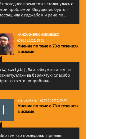
В последнее время тоже столкнулась с
этой проблемой. Ощущение будто я
поспешила с хиджабом и рано по...
HAMZA CHERNOMORCHENKO
30.01.2025, 15:22
Мнение по теме о 73-х течениях
в исламе
إمام احمد إما , Ва алейкум ассалам ва
рахматуЛлахи ва баракятух! Спасибо
брат за то что попробовал ...
إمام احمد إمام
29.01.2025, 00:43
Мнение по теме о 73-х течениях
в исламе
Мир тем кто последовал прямым