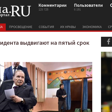
Комментарии
Пользователи
125 728
6 191
КА
ПРОСВЕЩЕНИЕ
СОБЫТИЯ
ИХ НРАВЫ
ЭКОНОМИКА
СР
идента выдвигают на пятый срок