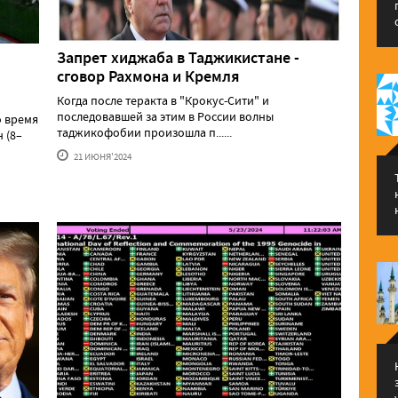
Запрет хиджаба в Таджикистане -
сговор Рахмона и Кремля
Когда после теракта в "Крокус-Сити" и
последовавшей за этим в России волны
о время
таджикофобии произошла п......
 (8–
21 ИЮНЯ'2024