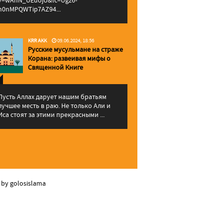
v=wAhN_UEuojU&lc=Ugz6-
h0nMPQWTip7AZ94...
KRR AKK
09.06.2024, 18:56
Русские мусульмане на страже
Корана: pазвеивая мифы о
Священной Книге
Пусть Аллах дарует нашим братьям
лучшее месть в раю. Не только Али и
Иса стоят за этими прекрасными ...
 by golosislama