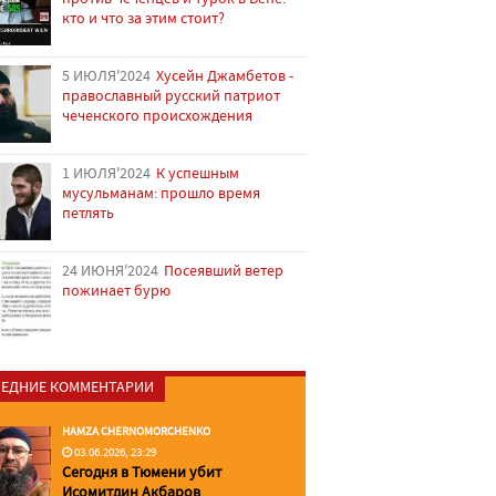
кто и что за этим стоит?
5 ИЮЛЯ'2024
Хусейн Джамбетов -
православный русский патриот
чеченского происхождения
1 ИЮЛЯ'2024
К успешным
мусульманам: прошло время
петлять
24 ИЮНЯ'2024
Посеявший ветер
пожинает бурю
ЕДНИЕ КОММЕНТАРИИ
HAMZA CHERNOMORCHENKO
03.06.2026, 23:29
Сегодня в Тюмени убит
Исомитдин Акбаров