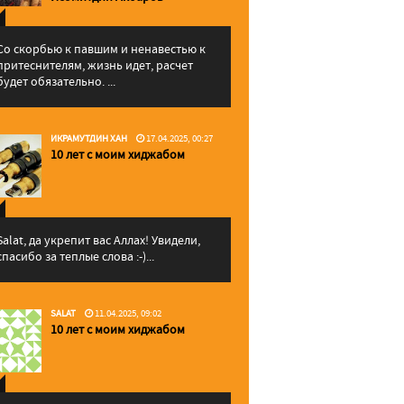
Со скорбью к павшим и ненавестью к
притеснителям, жизнь идет, расчет
будет обязательно. ...
ИКРАМУТДИН ХАН
17.04.2025, 00:27
10 лет с моим хиджабом
Salat, да укрепит вас Аллаx! Увидели,
спасибо за теплые слова :-)...
SALAT
11.04.2025, 09:02
10 лет с моим хиджабом