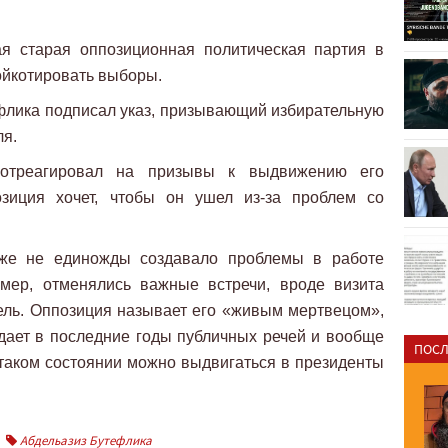
ая старая оппозиционная политическая партия в
бойкотировать выборы.
флика подписал указ, призывающий избирательную
ля.
отреагировал на призывы к выдвижению его
озиция хочет, чтобы он ушел из-за проблем со
уже не единожды создавало проблемы в работе
имер, отменялись важные встречи, вроде визита
ель. Оппозиция называет его «живым мертвецом»,
е дает в последние годы публичных речей и вообще
ПОСЛ
в таком состоянии можно выдвигаться в президенты
Абдельазиз Бутефлика