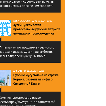
путем. А затем я советую вам изучить
основы ислама прежде чем говорить...
АЗЕР ГАСАНЛИ
02.09.2024, 19:12
Хусейн Джамбетов -
православный русский патриот
чеченского происхождения
Типы как ентот предатель чеченского
народа и ислама Хусейн Джамбетов,
несет откровенную чушь, ибо я...
ARSLAN
11.06.2024, 02:50
Русские мусульмане на страже
Корана: pазвеивая мифы о
Священной Книге
Кому интересно, само видео
здесьhttps://www.youtube.com/watch?