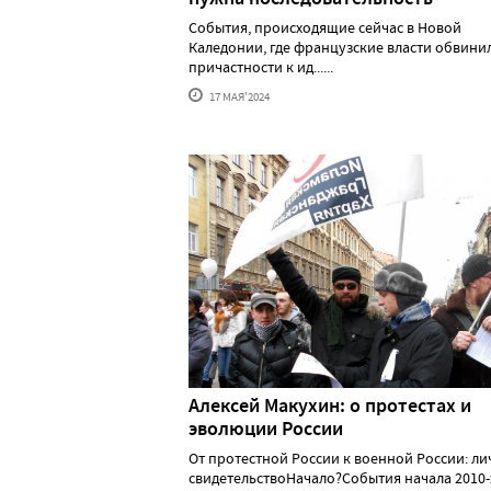
События, происходящие сейчас в Новой
Каледонии, где французские власти обвини
причастности к ид......
17 МАЯ'2024
Алексей Макуxин: о протестаx и
эволюции России
От протестной России к военной России: л
свидетельствоНачало?События начала 2010-