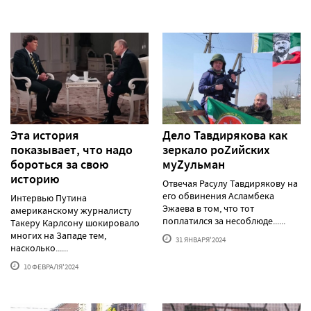
Эта история
Дело Тавдирякова как
показывает, что надо
зеркало роZийских
бороться за свою
муZульман
историю
Отвечая Расулу Тавдирякову на
его обвинения Асламбека
Интервью Путина
Эжаева в том, что тот
американскому журналисту
поплатился за несоблюде......
Такеру Карлсону шокировало
многих на Западе тем,
31 ЯНВАРЯ'2024
насколько......
10 ФЕВРАЛЯ'2024