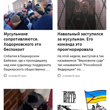
Мусульмане
Навальный заступился
сопротивляются.
за мусульман. Его
Ходорковского это
команда это
беспокоит
проигнорировала
События в башкирском
На этой неделе, выступая в так
Баймаке, где к проходящему
называемом "Верховном суде"
над ним судилищу поддержать
так называемой "Российской
башкирского общественно......
Федерации" по......
16 ЯНВАРЯ'2024
13 ЯНВАРЯ'2024