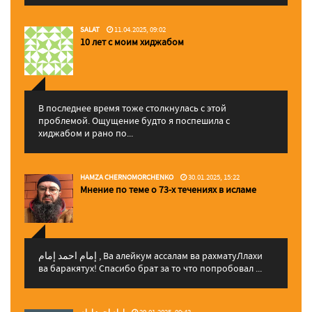
SALAT
11.04.2025, 09:02
10 лет с моим хиджабом
В последнее время тоже столкнулась с этой
проблемой. Ощущение будто я поспешила с
хиджабом и рано по...
HAMZA CHERNOMORCHENKO
30.01.2025, 15:22
Мнение по теме о 73-х течениях в исламе
إمام احمد إمام , Ва алейкум ассалам ва рахматуЛлахи
ва баракятух! Спасибо брат за то что попробовал ...