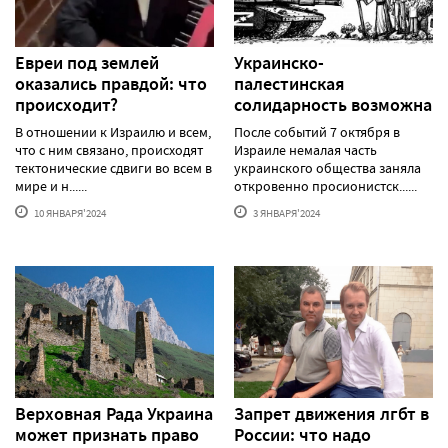
Евреи под землей
Украинско-
оказались правдой: что
палестинская
происходит?
солидарность возможна
В отношении к Израилю и всем,
После событий 7 октября в
что с ним связано, происходят
Израиле немалая часть
тектонические сдвиги во всем в
украинского общества заняла
мире и н......
откровенно просионистск......
10 ЯНВАРЯ'2024
3 ЯНВАРЯ'2024
Верховная Рада Украина
Запрет движения лгбт в
может признать право
России: что надо