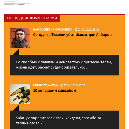
ПОСЛЕДНИЕ КОММЕНТАРИИ
HAMZA CHERNOMORCHENKO
03.06.2026, 23:29
Сегодня в Тюмени убит Исомитдин Акбаров
Со скорбью к павшим и ненавестью к притеснителям,
жизнь идет, расчет будет обязательно. ...
ИКРАМУТДИН ХАН
17.04.2025, 00:27
10 лет с моим хиджабом
Salat, да укрепит вас Аллаx! Увидели, спасибо за
теплые слова :-)...