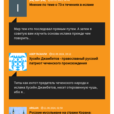
إمام احمد إمام
29.01.2025, 00:43
Мнение по теме о 73-х течениях в исламе
Мир тем кто последовал прямым путем. А затем я
советую вам изучить основы ислама прежде чем
говорить...
АЗЕР ГАСАНЛИ
02.09.2024, 19:12
Хусейн Джамбетов - православный русский
патриот чеченского происхождения
Типы как ентот предатель чеченского народа и
ислама Хусейн Джамбетов, несет откровенную чушь,
ибо я...
ARSLAN
11.06.2024, 02:50
Русские мусульмане на страже Корана: