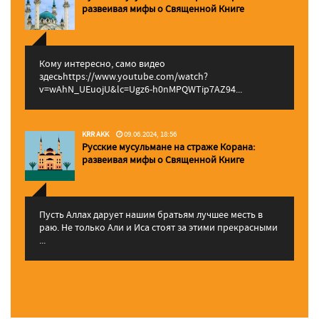
pазвеивая мифы о Священной Книге
Кому интересно, само видео
здесьhttps://www.youtube.com/watch?
v=wAhN_UEuojU&lc=Ugz6-h0nMPQWTip7AZ94...
KRR AKK
09.06.2024, 18:56
Русские мусульмане на страже Корана:
pазвеивая мифы о Священной Книге
Пусть Аллах дарует нашим братьям лучшее месть в
раю. Не только Али и Иса стоят за этими прекрасными
...