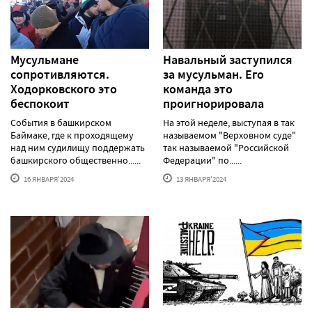
Мусульмане
Навальный заступился
сопротивляются.
за мусульман. Его
Ходорковского это
команда это
беспокоит
проигнорировала
События в башкирском
На этой неделе, выступая в так
Баймаке, где к проходящему
называемом "Верховном суде"
над ним судилищу поддержать
так называемой "Российской
башкирского общественно......
Федерации" по......
16 ЯНВАРЯ'2024
13 ЯНВАРЯ'2024