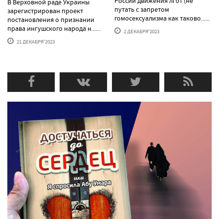
России движения лгбт (не
В Верховной раде Украины
путать с запретом
зарегистрирован проект
гомосексуализма как таково......
постановления о признании
права ингушского народа н......
2 ДЕКАБРЯ'2023
21 ДЕКАБРЯ'2023