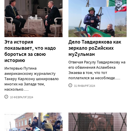
Эта история
Дело Тавдирякова как
показывает, что надо
зеркало роZийских
бороться за свою
муZульман
историю
Отвечая Расулу Тавдирякову на
его обвинения Асламбека
Интервью Путина
Эжаева в том, что тот
американскому журналисту
поплатился за несоблюде......
Такеру Карлсону шокировало
многих на Западе тем,
31 ЯНВАРЯ'2024
насколько......
10 ФЕВРАЛЯ'2024