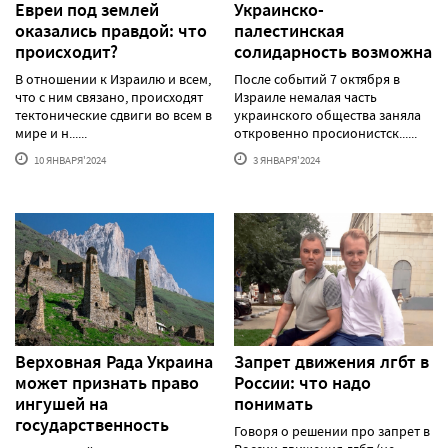
Евреи под землей
Украинско-
оказались правдой: что
палестинская
происходит?
солидарность возможна
В отношении к Израилю и всем,
После событий 7 октября в
что с ним связано, происходят
Израиле немалая часть
тектонические сдвиги во всем в
украинского общества заняла
мире и н......
откровенно просионистск......
10 ЯНВАРЯ'2024
3 ЯНВАРЯ'2024
Верховная Рада Украина
Запрет движения лгбт в
может признать право
России: что надо
ингушей на
понимать
государственность
Говоря о решении про запрет в