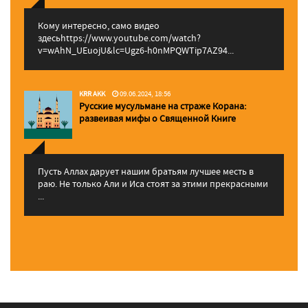
Кому интересно, само видео
здесьhttps://www.youtube.com/watch?
v=wAhN_UEuojU&lc=Ugz6-h0nMPQWTip7AZ94...
KRR AKK
09.06.2024, 18:56
Русские мусульмане на страже Корана:
pазвеивая мифы о Священной Книге
Пусть Аллах дарует нашим братьям лучшее месть в
раю. Не только Али и Иса стоят за этими прекрасными
...