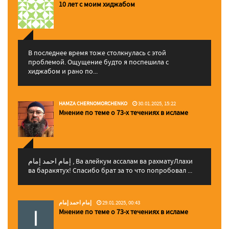
10 лет с моим хиджабом
В последнее время тоже столкнулась с этой
проблемой. Ощущение будто я поспешила с
хиджабом и рано по...
HAMZA CHERNOMORCHENKO
30.01.2025, 15:22
Мнение по теме о 73-х течениях в исламе
إمام احمد إمام , Ва алейкум ассалам ва рахматуЛлахи
ва баракятух! Спасибо брат за то что попробовал ...
إمام احمد إمام
29.01.2025, 00:43
Мнение по теме о 73-х течениях в исламе