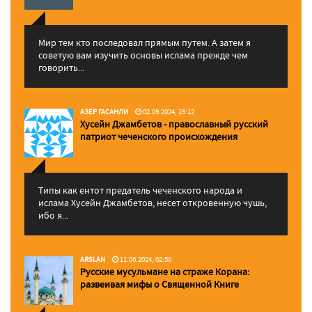
Мир тем кто последовал прямым путем. А затем я
советую вам изучить основы ислама прежде чем
говорить...
АЗЕР ГАСАНЛИ
02.09.2024, 19:12
Хусейн Джамбетов - православный русский
патриот чеченского происхождения
Типы как ентот предатель чеченского народа и
ислама Хусейн Джамбетов, несет откровенную чушь,
ибо я...
ARSLAN
11.06.2024, 02:50
Русские мусульмане на страже Корана:
pазвеивая мифы о Священной Книге