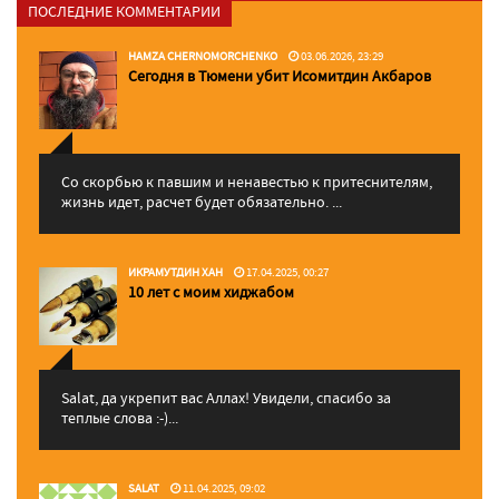
ПОСЛЕДНИЕ КОММЕНТАРИИ
HAMZA CHERNOMORCHENKO
03.06.2026, 23:29
Сегодня в Тюмени убит Исомитдин Акбаров
Со скорбью к павшим и ненавестью к притеснителям,
жизнь идет, расчет будет обязательно. ...
ИКРАМУТДИН ХАН
17.04.2025, 00:27
10 лет с моим хиджабом
Salat, да укрепит вас Аллаx! Увидели, спасибо за
теплые слова :-)...
SALAT
11.04.2025, 09:02