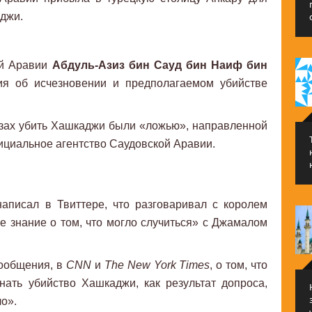
джи.
ой Аравии
Абдуль-Азиз бин Сауд бин Наиф бин
я об исчезновении и предполагаемом убийстве
азах убить Хашкаджи были «ложью», направленной
ициальное агентство Саудовской Аравии.
аписал в Твиттере, что разговаривал с королем
 знание о том, что могло случиться» с Джамалом
сообщения, в
CNN
и
The New York Times
, о том, что
нать убийство Хашкаджи, как результат допроса,
ло».