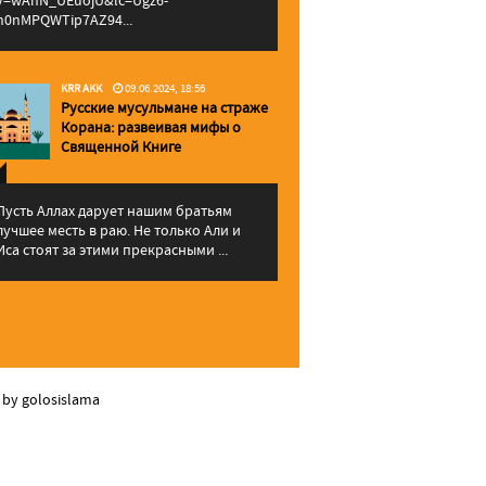
v=wAhN_UEuojU&lc=Ugz6-
h0nMPQWTip7AZ94...
KRR AKK
09.06.2024, 18:56
Русские мусульмане на страже
Корана: pазвеивая мифы о
Священной Книге
Пусть Аллах дарует нашим братьям
лучшее месть в раю. Не только Али и
Иса стоят за этими прекрасными ...
 by golosislama