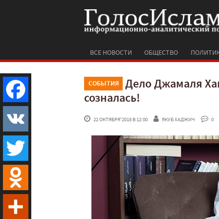
ВСЕ НОВОСТИ
ОБЩЕСТВО
ПОЛИТИ
Дело Джамаля Ха
СОБЫТИЯ
созналась!
Facebook
 22 ОКТЯБРЯ'2018 В 12:00
ЯКУБ ХАДЖИЧ
 0
VK
Twitter
Odnoklassniki