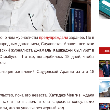
то, о чем журналисты
предупреждали
заранее. Не в
народным давлением, Саудовская Аравия все таки
овский журналиста
Джамаль Хашкаджи
был убит в
КОЛО
 Стамбуле. Что же, понадобилось 18 дней, чтобы
али.
олюция заявлений Саудовской Аравии за эти 18
льство, пока его невеста,
Хатидже Ченгиз
, ждала
н так и не вышел, и она спросила консульских
или, что он ушел через черный ход.