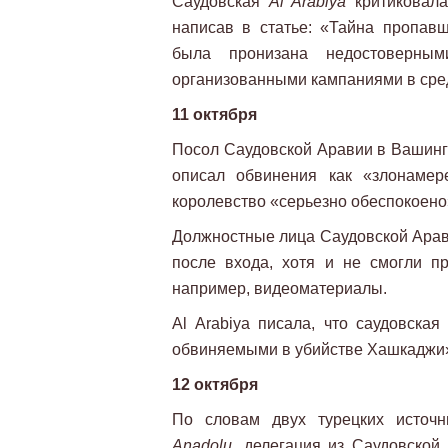
Саудовская
Al Arabiya
критиковала
написав в статье: «Тайна пропав
была пронизана недостоверным
организованными кампаниями в сре
11 октября
Посол Саудовской Аравии в Вашин
описал обвинения как «злонамер
королевство «серьезно обеспокоено
Должностные лица Саудовской Арави
после входа, хотя и не смогли пр
например, видеоматериалы.
Al Arabiya писала, что саудовска
обвиняемыми в убийстве Хашкаджи
12 октября
По словам двух турецких источн
Anadolu
, делегация из Саудовской