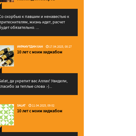
Со скорбью к павшим и ненавестью к
притеснителям, жизнь идет, расчет
будет обязательно. ...
ИКРАМУТДИН ХАН
17.04.2025, 00:27
10 лет с моим хиджабом
Salat, да укрепит вас Аллаx! Увидели,
спасибо за теплые слова :-)...
SALAT
11.04.2025, 09:02
10 лет с моим хиджабом