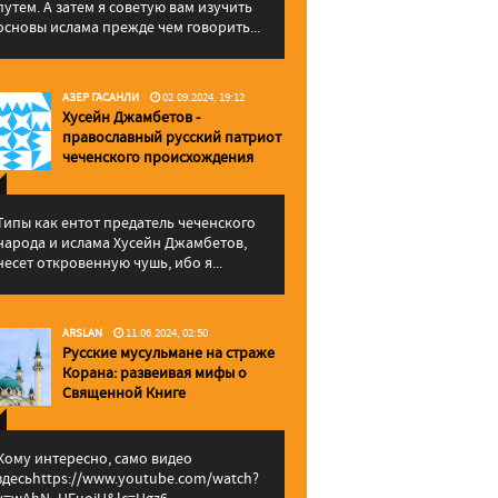
путем. А затем я советую вам изучить
основы ислама прежде чем говорить...
АЗЕР ГАСАНЛИ
02.09.2024, 19:12
Хусейн Джамбетов -
православный русский патриот
чеченского происхождения
Типы как ентот предатель чеченского
народа и ислама Хусейн Джамбетов,
несет откровенную чушь, ибо я...
ARSLAN
11.06.2024, 02:50
Русские мусульмане на страже
Корана: pазвеивая мифы о
Священной Книге
Кому интересно, само видео
здесьhttps://www.youtube.com/watch?