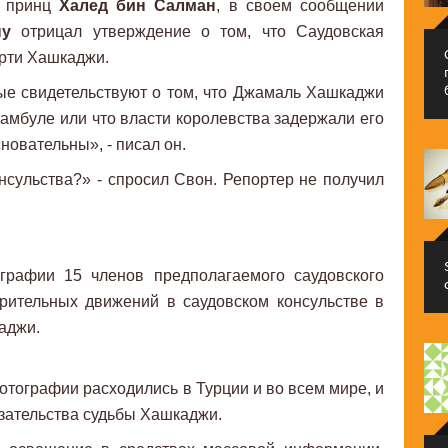
, принц
Халед бин Салман
, в своем сообщении
ну
отрицал утверждение о том, что Саудовская
ерти Хашкаджи.
ые свидетельствуют о том, что Джамаль Хашкаджи
тамбуле или что власти королевства задержали его
новательны», - писал он.
онсульства?» - спросил Свон. Репортер не получил
графии 15 членов предполагаемого саудовского
рительных движений в саудовском консульстве в
аджи.
отографии расходились в Турции и во всем мире, и
азательства судьбы Хашкаджи.