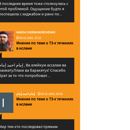
В последнее время тоже столкнулась с
этой проблемой. Ощущение будто я
поспешила с хиджабом и рано по...
HAMZA CHERNOMORCHENKO
30.01.2025, 15:22
Мнение по теме о 73-х течениях
в исламе
إمام احمد إما , Ва алейкум ассалам ва
рахматуЛлахи ва баракятух! Спасибо
брат за то что попробовал ...
إمام احمد إمام
29.01.2025, 00:43
Мнение по теме о 73-х течениях
в исламе
Мир тем кто последовал прямым