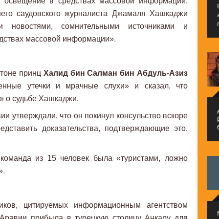
 освещение в средствах массовой информации,
шего саудовского журналиста Джамаля Хашкаджи
и новостями, сомнительными источниками и
дствах массовой информации».
гтоне принц
Халид бин Салман бин Абдуль-Азиз
енные утечки и мрачные слухи» и сказал, что
» о судьбе Хашкаджи.
م
и утверждали, что он покинул консульство вскоре
едставить доказательства, подтверждающие это,
я команда из 15 человек была «туристами, ложно
».
иков, цитируемых информационным агентством
 Аравии прибыла в турецкую столицу Анкару для