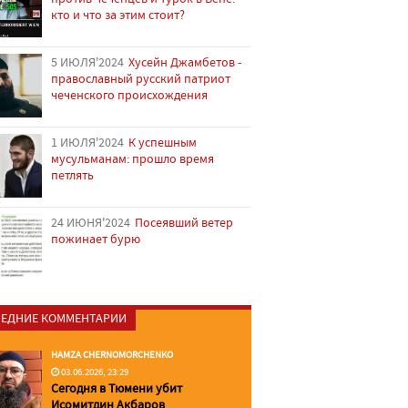
кто и что за этим стоит?
5 ИЮЛЯ'2024
Хусейн Джамбетов -
православный русский патриот
чеченского происхождения
1 ИЮЛЯ'2024
К успешным
мусульманам: прошло время
петлять
24 ИЮНЯ'2024
Посеявший ветер
пожинает бурю
ЕДНИЕ КОММЕНТАРИИ
HAMZA CHERNOMORCHENKO
03.06.2026, 23:29
Сегодня в Тюмени убит
Исомитдин Акбаров