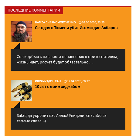
ПОСЛЕДНИЕ КОММЕНТАРИИ
HAMZA CHERNOMORCHENKO
03.06.2026, 23:29
Сегодня в Тюмени убит Исомитдин Акбаров
Со скорбью к павшим и ненавестью к притеснителям,
жизнь идет, расчет будет обязательно. ...
ИКРАМУТДИН ХАН
17.04.2025, 00:27
10 лет с моим хиджабом
Salat, да укрепит вас Аллаx! Увидели, спасибо за
теплые слова :-)...