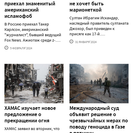
приехал знаменитый
не хочет быть
американский
марионеткой
исламофоб
Султан Ибрагим Искандар,
наследный правитель султаната
В Россию приехал Такер
Джохор, был приведен к
Карлсон, американский
присяге как 17-й......
"журналист", бывший ведущий
Fox News. Ажиотаж среди z-......
31 ЯНВАРЯ'2024
5 ФЕВРАЛЯ'2024
ХАМАС изучает новое
Международный суд
предложение о
объявит решение о
прекращении огня
чрезвычайных мерах по
поводу геноцида в Газе
ХАМАС заявил во вторник, что
в пятницу