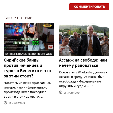
КОММЕНТИРОВАТЬ
Также по теме
Сирийские банды
Ассанж на свободе: нам
против чеченцев и
нечему радоваться
турок в Вене: кто и что
Основатель WikiLeaks Джулиан
за этим стоит?
Ассанж в среду, 26 июня, был
освобожден Федеральным
Читатель из Вены прислал нам
окружным судом США......
интересную информацию о
происходящих в последнее
28 ИЮНЯ'2024
время в столице Австр......
12 ИЮЛЯ'2024