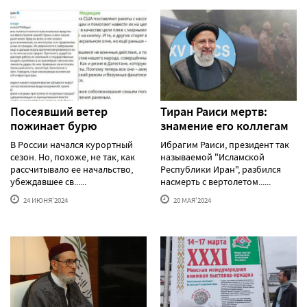
Посеявший ветер
Тиран Раиси мертв:
пожинает бурю
знамение его коллегам
В России начался курортный
Ибрагим Раиси, президент так
сезон. Но, похоже, не так, как
называемой "Исламской
рассчитывало ее начальство,
Республики Иран", разбился
убеждавшее св......
насмерть с вертолетом......
24 ИЮНЯ'2024
20 МАЯ'2024