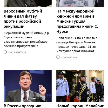
Верховный муфтий
На Международной
Ливии дал фатву
книжной ярмарке в
против российской
Минске Турция
оккупации
представила книги С.
Нурси
Верховный муфтий Ливии д-р
Садык аль-Гарьяни
В эти дни с 14 по 17 марта в
охарактеризовал российское
столице Беларуси Минске
военное присутствие в......
проходит очередная 31-ая
международная книжная ......
28 АПРЕЛЯ'2024
17 МАРТА'2024
В России праздник:
Новый король Малайзии