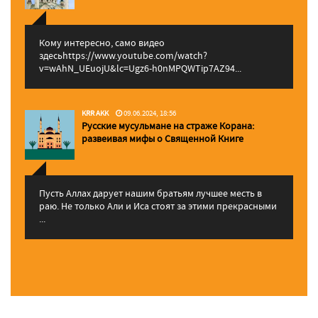
Кому интересно, само видео
здесьhttps://www.youtube.com/watch?
v=wAhN_UEuojU&lc=Ugz6-h0nMPQWTip7AZ94...
KRR AKK
09.06.2024, 18:56
Русские мусульмане на страже Корана:
pазвеивая мифы о Священной Книге
Пусть Аллах дарует нашим братьям лучшее месть в
раю. Не только Али и Иса стоят за этими прекрасными
...