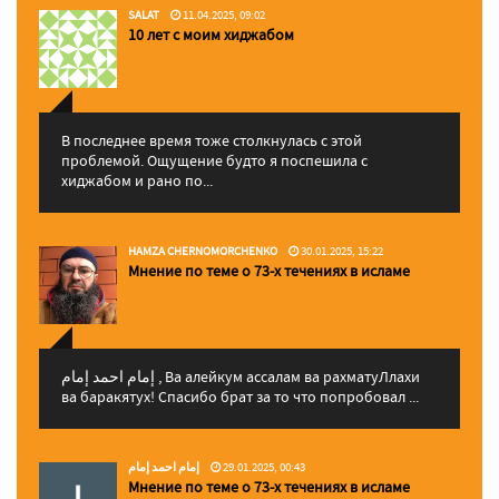
SALAT
11.04.2025, 09:02
10 лет с моим хиджабом
В последнее время тоже столкнулась с этой
проблемой. Ощущение будто я поспешила с
хиджабом и рано по...
HAMZA CHERNOMORCHENKO
30.01.2025, 15:22
Мнение по теме о 73-х течениях в исламе
إمام احمد إمام , Ва алейкум ассалам ва рахматуЛлахи
ва баракятух! Спасибо брат за то что попробовал ...
إمام احمد إمام
29.01.2025, 00:43
Мнение по теме о 73-х течениях в исламе