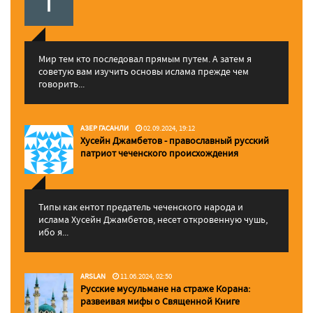
Мир тем кто последовал прямым путем. А затем я
советую вам изучить основы ислама прежде чем
говорить...
АЗЕР ГАСАНЛИ
02.09.2024, 19:12
Хусейн Джамбетов - православный русский
патриот чеченского происхождения
Типы как ентот предатель чеченского народа и
ислама Хусейн Джамбетов, несет откровенную чушь,
ибо я...
ARSLAN
11.06.2024, 02:50
Русские мусульмане на страже Корана:
pазвеивая мифы о Священной Книге