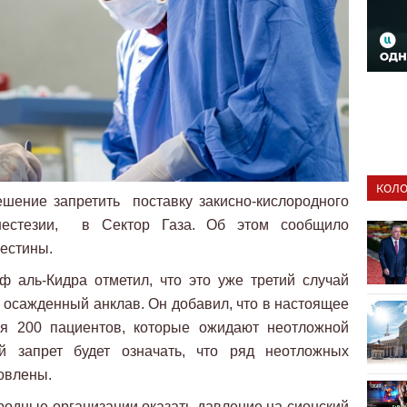
КОЛО
шение запретить поставку закисно-кислородного
анестезии, в Сектор Газа. Об этом сообщило
естины.
 аль-Кидра отметил, что это уже третий случай
 осажденный анклав. Он добавил, что в настоящее
ся 200 пациентов, которые ожидают неотложной
 запрет будет означать, что ряд неотложных
овлены.
одные организации оказать давление на сионский