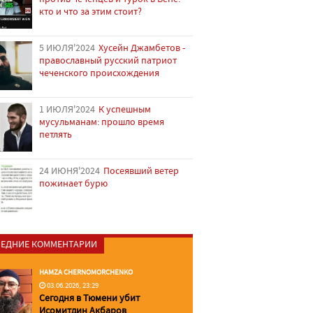
кто и что за этим стоит?
5 ИЮЛЯ'2024
Хусейн Джамбетов -
православный русский патриот
чеченского происхождения
1 ИЮЛЯ'2024
К успешным
мусульманам: прошло время
петлять
24 ИЮНЯ'2024
Посеявший ветер
пожинает бурю
ЕДНИЕ КОММЕНТАРИИ
HAMZA CHERNOMORCHENKO
03.06.2026, 23:29
Сегодня в Тюмени убит
Исомитдин Акбаров