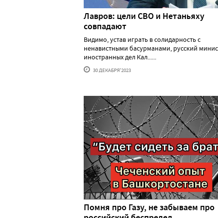
Лавров: цели СВО и Нетаньяху
совпадают
Видимо, устав играть в солидарность с
ненавистными басурманами, русский минис
иностранных дел Кал......
30 ДЕКАБРЯ'2023
Помня про Газу, не забываем про
российский беспредел