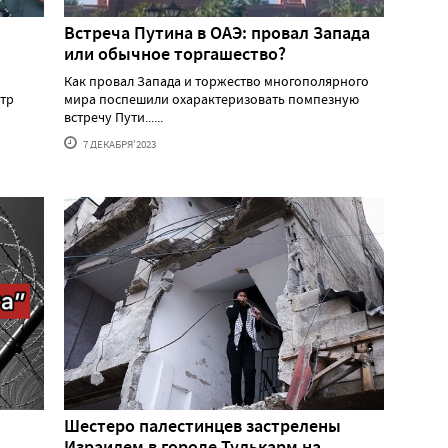
Встреча Путина в ОАЭ: провал Запада
или обычное торгашество?
Как провал Запада и торжество многополярного
тр
мира поспешили охарактеризовать помпезную
встречу Пути......
7 ДЕКАБРЯ'2023
Шестеро палестинцев застрелены
Израилем в городе Тулькарм на