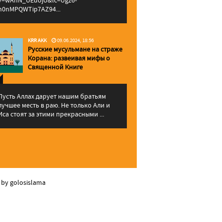
v=wAhN_UEuojU&lc=Ugz6-
h0nMPQWTip7AZ94...
KRR AKK
09.06.2024, 18:56
Русские мусульмане на страже
Корана: pазвеивая мифы о
Священной Книге
Пусть Аллах дарует нашим братьям
лучшее месть в раю. Не только Али и
Иса стоят за этими прекрасными ...
 by golosislama