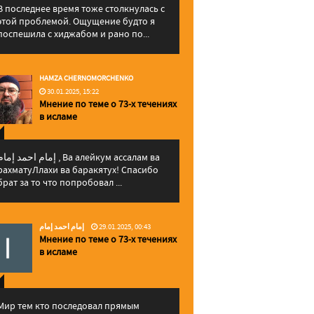
В последнее время тоже столкнулась с
этой проблемой. Ощущение будто я
поспешила с хиджабом и рано по...
HAMZA CHERNOMORCHENKO
30.01.2025, 15:22
Мнение по теме о 73-х течениях
в исламе
إمام احمد إما , Ва алейкум ассалам ва
рахматуЛлахи ва баракятух! Спасибо
брат за то что попробовал ...
إمام احمد إمام
29.01.2025, 00:43
Мнение по теме о 73-х течениях
в исламе
Мир тем кто последовал прямым