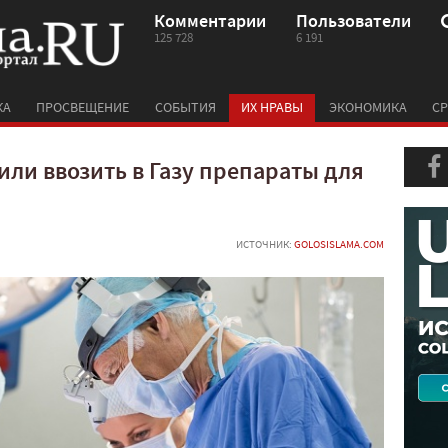
Комментарии
Пользователи
125 728
6 191
КА
ПРОСВЕЩЕНИЕ
СОБЫТИЯ
ИХ НРАВЫ
ЭКОНОМИКА
СР
ли ввозить в Газу препараты для
ИСТОЧНИК:
GOLOSISLAMA.COM