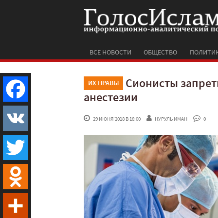
ВСЕ НОВОСТИ
ОБЩЕСТВО
ПОЛИТИ
Сионисты запрети
ИХ НРАВЫ
анестезии
Facebook
 29 ИЮНЯ'2018 В 18:00
НУРУЛЬ ИМАН
 0
VK
Twitter
Odnoklassniki