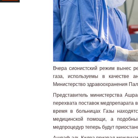
Ресурс
Вчера сионистский режим вынес ре
газа, используемы в качестве 
Министерство здравоохранения Пал
Представитель министерства Ашраф
перехвата поставок медпрепарата в
время в больницах Газы находят
медицинской помощи, а подобный
медпроцедур теперь будут приостан
Ашраф аль-Кидра призвал междунар