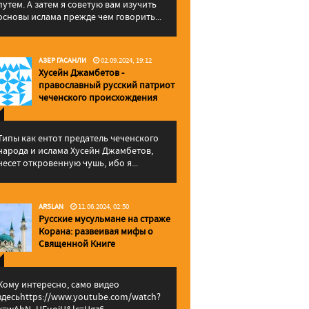
путем. А затем я советую вам изучить
основы ислама прежде чем говорить...
АЗЕР ГАСАНЛИ
02.09.2024, 19:12
Хусейн Джамбетов -
православный русский патриот
чеченского происхождения
Типы как ентот предатель чеченского
народа и ислама Хусейн Джамбетов,
несет откровенную чушь, ибо я...
ARSLAN
11.06.2024, 02:50
Русские мусульмане на страже
Корана: pазвеивая мифы о
Священной Книге
Кому интересно, само видео
здесьhttps://www.youtube.com/watch?