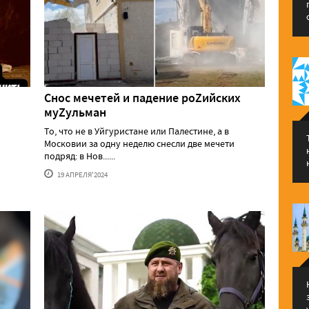
Снос мечетей и падение роZийских
муZульман
То, что не в Уйгуристане или Палестине, а в
Московии за одну неделю снесли две мечети
подряд: в Нов......
19 АПРЕЛЯ'2024