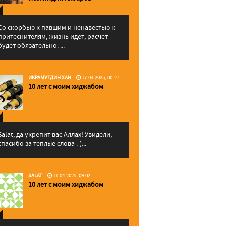
Со скорбью к павшим и ненавестью к
притеснителям, жизнь идет, расчет
будет обязательно. ...
ИКРАМУТДИН ХАН
17.04.2025, 00:27
10 лет с моим хиджабом
Salat, да укрепит вас Аллаx! Увидели,
спасибо за теплые слова :-)...
SALAT
11.04.2025, 09:02
10 лет с моим хиджабом