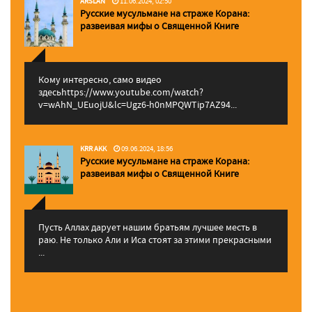
ARSLAN
11.06.2024, 02:50
Русские мусульмане на страже Корана:
pазвеивая мифы о Священной Книге
Кому интересно, само видео
здесьhttps://www.youtube.com/watch?
v=wAhN_UEuojU&lc=Ugz6-h0nMPQWTip7AZ94...
KRR AKK
09.06.2024, 18:56
Русские мусульмане на страже Корана:
pазвеивая мифы о Священной Книге
Пусть Аллах дарует нашим братьям лучшее месть в
раю. Не только Али и Иса стоят за этими прекрасными
...