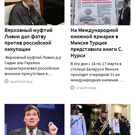
Верховный муфтий
На Международной
Ливии дал фатву
книжной ярмарке в
против российской
Минске Турция
оккупации
представила книги С.
Нурси
Верховный муфтий Ливии д-р
Садык аль-Гарьяни
В эти дни с 14 по 17 марта в
охарактеризовал российское
столице Беларуси Минске
военное присутствие в......
проходит очередная 31-ая
международная книжная ......
28 АПРЕЛЯ'2024
17 МАРТА'2024