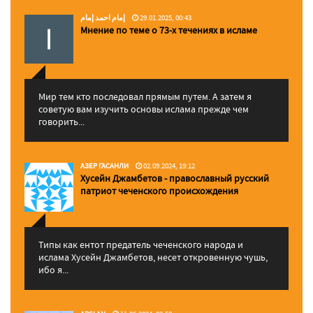
إمام احمد إمام
29.01.2025, 00:43
Мнение по теме о 73-х течениях в исламе
Мир тем кто последовал прямым путем. А затем я
советую вам изучить основы ислама прежде чем
говорить...
АЗЕР ГАСАНЛИ
02.09.2024, 19:12
Хусейн Джамбетов - православный русский
патриот чеченского происхождения
Типы как ентот предатель чеченского народа и
ислама Хусейн Джамбетов, несет откровенную чушь,
ибо я...