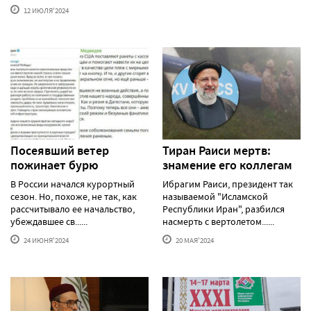
12 ИЮЛЯ'2024
Посеявший ветер
Тиран Раиси мертв:
пожинает бурю
знамение его коллегам
В России начался курортный
Ибрагим Раиси, президент так
сезон. Но, похоже, не так, как
называемой "Исламской
рассчитывало ее начальство,
Республики Иран", разбился
убеждавшее св......
насмерть с вертолетом......
24 ИЮНЯ'2024
20 МАЯ'2024