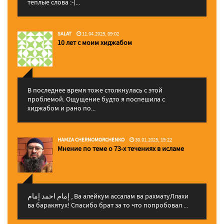
теплые слова :-)...
SALAT
11.04.2025, 09:02
10 лет с моим хиджабом
В последнее время тоже столкнулась с этой
проблемой. Ощущение будто я поспешила с
хиджабом и рано по...
HAMZA CHERNOMORCHENKO
30.01.2025, 15:22
Мнение по теме о 73-х течениях в исламе
إمام احمد إمام , Ва алейкум ассалам ва рахматуЛлахи
ва баракятух! Спасибо брат за то что попробовал ...