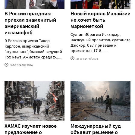
В России праздник:
Новый король Малайзии
приехал знаменитый
не хочет быть
американский
марионеткой
исламофоб
Султан Ибрагим Искандар,
наследный правитель султаната
В Россию приехал Такер
Джохор, был приведен к
Карлсон, американский
присяге как 17-й......
"журналист", бывший ведущий
Fox News. Ажиотаж среди z-......
31 ЯНВАРЯ'2024
5 ФЕВРАЛЯ'2024
ХАМАС изучает новое
Международный суд
предложение о
объявит решение о