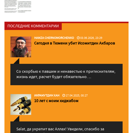
ПОСЛЕДНИЕ КОММЕНТАРИИ
HAMZA CHERNOMORCHENKO
03.06.2026, 23:29
Сегодня в Тюмени убит Исомитдин Акбаров
Со скорбью к павшим и ненавестью к притеснителям,
жизнь идет, расчет будет обязательно. ...
ИКРАМУТДИН ХАН
17.04.2025, 00:27
10 лет с моим хиджабом
Salat, да укрепит вас Аллаx! Увидели, спасибо за