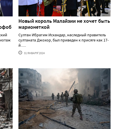
Новый король Малайзии не хочет быть
мофоб
марионеткой
ский
Султан Ибрагим Искандар, наследный правитель
жиотаж
султаната Джохор, был приведен к присяге как 17-
й......
31 ЯНВАРЯ'2024