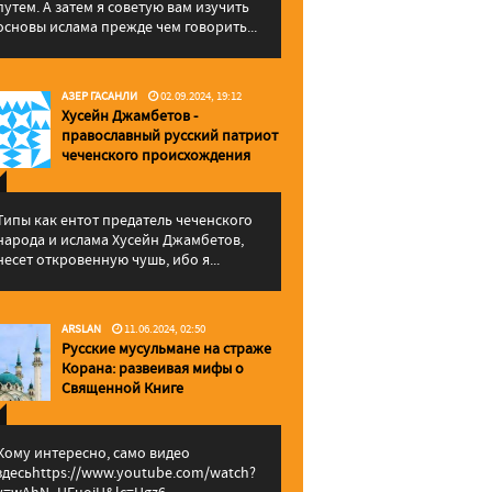
путем. А затем я советую вам изучить
основы ислама прежде чем говорить...
АЗЕР ГАСАНЛИ
02.09.2024, 19:12
Хусейн Джамбетов -
православный русский патриот
чеченского происхождения
Типы как ентот предатель чеченского
народа и ислама Хусейн Джамбетов,
несет откровенную чушь, ибо я...
ARSLAN
11.06.2024, 02:50
Русские мусульмане на страже
Корана: pазвеивая мифы о
Священной Книге
Кому интересно, само видео
здесьhttps://www.youtube.com/watch?