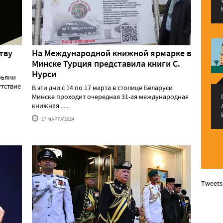
тву
На Международной книжной ярмарке в
Минске Турция представила книги С.
Нурси
рьяни
утствие
В эти дни с 14 по 17 марта в столице Беларуси
Минске проходит очередная 31-ая международная
книжная ......
17 МАРТА'2024
Tweets