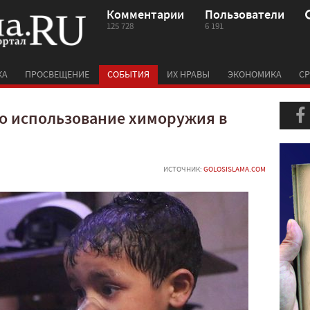
Комментарии
Пользователи
125 728
6 191
КА
ПРОСВЕЩЕНИЕ
СОБЫТИЯ
ИХ НРАВЫ
ЭКОНОМИКА
СР
о использование химоружия в
ИСТОЧНИК:
GOLOSISLAMA.COM