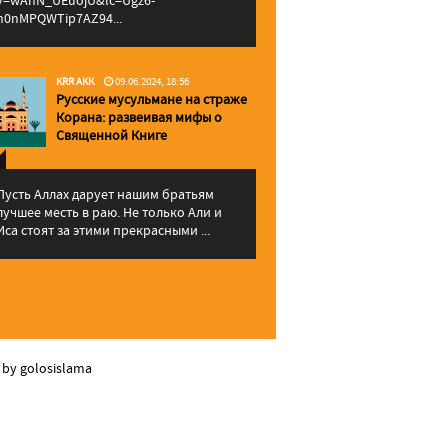
v=wAhN_UEuojU&lc=Ugz6-
h0nMPQWTip7AZ94...
KRR AKK
09.06.2024, 18:56
Русские мусульмане на страже
Корана: pазвеивая мифы о
Священной Книге
Пусть Аллах дарует нашим братьям
лучшее месть в раю. Не только Али и
Иса стоят за этими прекрасными ...
 by golosislama