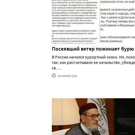
Посеявший ветер пожинает бурю
В России начался курортный сезон. Но, похо
так, как рассчитывало ее начальство, убеж
св......
24 ИЮНЯ'2024