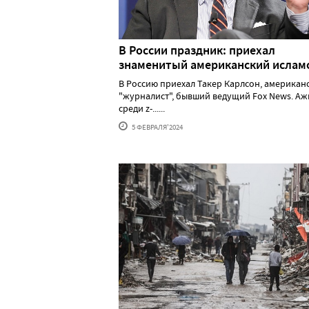
В России праздник: приехал
знаменитый американский исла
В Россию приехал Такер Карлсон, американ
"журналист", бывший ведущий Fox News. А
среди z-......
5 ФЕВРАЛЯ'2024