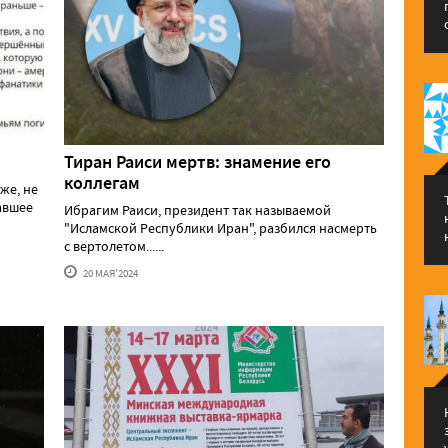
Тиран Раиси мертв: знамение его
коллегам
же, не
давшее
Ибрагим Раиси, президент так называемой
"Исламской Республики Иран", разбился насмерть
с вертолетом......
20 МАЯ'2024