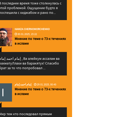
В последнее время тоже столкнулась с
этой проблемой. Ощущение будто я
поспешила с хиджабом и рано по...
HAMZA CHERNOMORCHENKO
30.01.2025, 15:22
Мнение по теме о 73-х течениях
в исламе
إمام احمد إما , Ва алейкум ассалам ва
рахматуЛлахи ва баракятух! Спасибо
брат за то что попробовал ...
إمام احمد إمام
29.01.2025, 00:43
Мнение по теме о 73-х течениях
в исламе
Мир тем кто последовал прямым