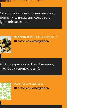
Со скорбью к павшим и ненавестью к
притеснителям, жизнь идет, расчет
будет обязательно. ...
ИКРАМУТДИН ХАН
17.04.2025, 00:27
10 лет с моим хиджабом
Salat, да укрепит вас Аллаx! Увидели,
спасибо за теплые слова :-)...
SALAT
11.04.2025, 09:02
10 лет с моим хиджабом