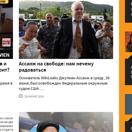
в и
Ассанж на свободе: нам нечему
م
оит?
радоваться
Основатель WikiLeaks Джулиан Ассанж в среду, 26
ремя в
июня, был освобожден Федеральным окружным
судом США......
28 ИЮНЯ'2024