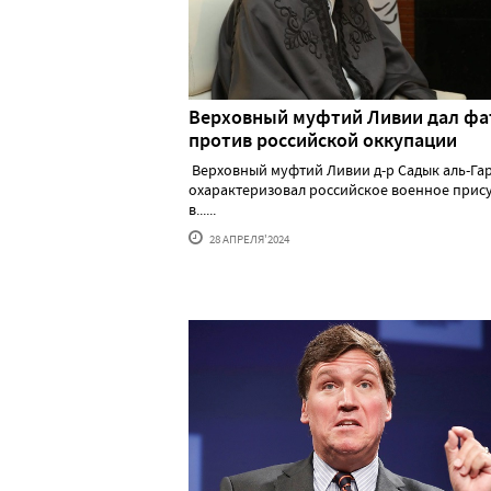
Верховный муфтий Ливии дал фа
против российской оккупации
Верховный муфтий Ливии д-р Садык аль-Га
охарактеризовал российское военное прис
в......
28 АПРЕЛЯ'2024