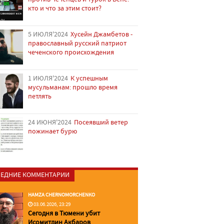
кто и что за этим стоит?
5 ИЮЛЯ'2024
Хусейн Джамбетов -
православный русский патриот
чеченского происхождения
1 ИЮЛЯ'2024
К успешным
мусульманам: прошло время
петлять
24 ИЮНЯ'2024
Посеявший ветер
пожинает бурю
ЕДНИЕ КОММЕНТАРИИ
HAMZA CHERNOMORCHENKO
03.06.2026, 23:29
Сегодня в Тюмени убит
Исомитдин Акбаров