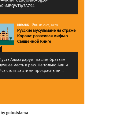
v=wAhN_UEuojU&lc=Ugz6-
h0nMPQWTip7AZ94...
KRR AKK
09.06.2024, 18:56
Русские мусульмане на страже
Корана: pазвеивая мифы о
Священной Книге
Пусть Аллах дарует нашим братьям
лучшее месть в раю. Не только Али и
Иса стоят за этими прекрасными ...
 by golosislama