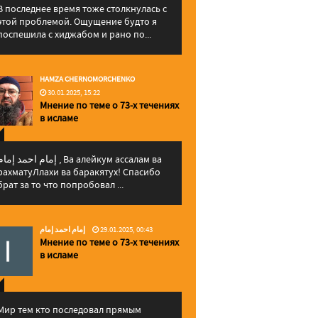
В последнее время тоже столкнулась с
этой проблемой. Ощущение будто я
поспешила с хиджабом и рано по...
HAMZA CHERNOMORCHENKO
30.01.2025, 15:22
Мнение по теме о 73-х течениях
в исламе
إمام احمد إما , Ва алейкум ассалам ва
рахматуЛлахи ва баракятух! Спасибо
брат за то что попробовал ...
إمام احمد إمام
29.01.2025, 00:43
Мнение по теме о 73-х течениях
в исламе
Мир тем кто последовал прямым