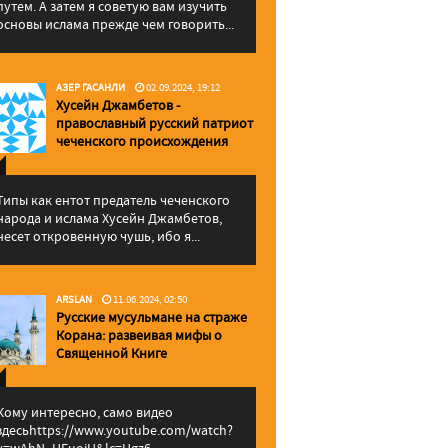
путем. А затем я советую вам изучить
основы ислама прежде чем говорить...
АЗЕР ГАСАНЛИ
02.09.2024, 19:12
Хусейн Джамбетов -
православный русский патриот
чеченского происхождения
Типы как ентот предатель чеченского
народа и ислама Хусейн Джамбетов,
несет откровенную чушь, ибо я...
ARSLAN
11.06.2024, 02:50
Русские мусульмане на страже
Корана: pазвеивая мифы о
Священной Книге
Кому интересно, само видео
здесьhttps://www.youtube.com/watch?