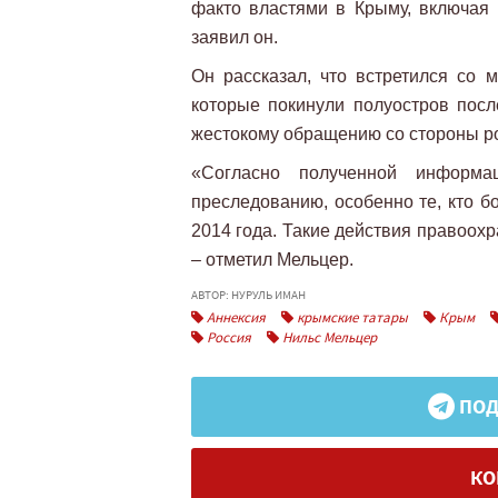
факто властями в Крыму, включая р
заявил он.
Он рассказал, что встретился со 
которые покинули полуостров посл
жестокому обращению со стороны ро
«Согласно полученной информа
преследованию, особенно те, кто 
2014 года. Такие действия правоох
– отметил Мельцер.
АВТОР: НУРУЛЬ ИМАН
Аннексия
крымские татары
Крым
Россия
Нильс Мельцер
ПОД
КО