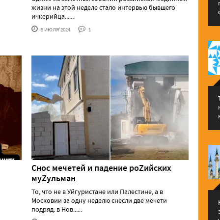
жизни на этой неделе стало интервью бывшего
ичкерийца......
5 ИЮЛЯ'2024
1
Снос мечетей и падение роZийских
муZульман
То, что не в Уйгуристане или Палестине, а в
Московии за одну неделю снесли две мечети
подряд: в Нов......