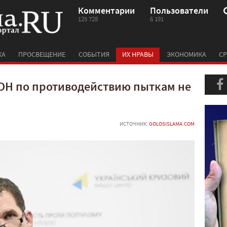
Комментарии
Пользователи
125 728
6 191
КА
ПРОСВЕЩЕНИЕ
СОБЫТИЯ
ИХ НРАВЫ
ЭКОНОМИКА
СР
ОН по противодействию пыткам не
ИСТОЧНИК:
GOLOSISLAMA.COM