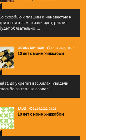
Со скорбью к павшим и ненавестью к
притеснителям, жизнь идет, расчет
будет обязательно. ...
ИКРАМУТДИН ХАН
17.04.2025, 00:27
10 лет с моим хиджабом
Salat, да укрепит вас Аллаx! Увидели,
спасибо за теплые слова :-)...
SALAT
11.04.2025, 09:02
10 лет с моим хиджабом