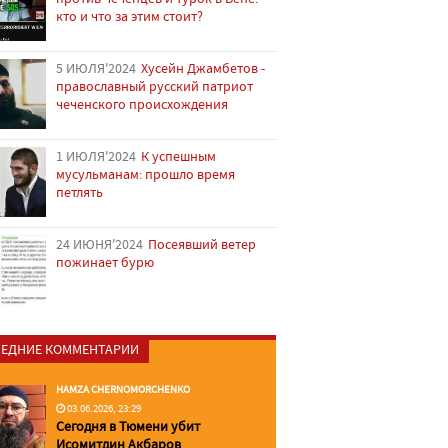
кто и что за этим стоит?
5 ИЮЛЯ'2024
Хусейн Джамбетов -
православный русский патриот
чеченского происхождения
1 ИЮЛЯ'2024
К успешным
мусульманам: прошло время
петлять
24 ИЮНЯ'2024
Посеявший ветер
пожинает бурю
ЕДНИЕ КОММЕНТАРИИ
HAMZA CHERNOMORCHENKO
03.06.2026, 23:29
Сегодня в Тюмени убит
Исомитдин Акбаров