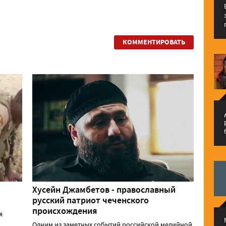
КОММЕНТИРОВАТЬ
م
Хусейн Джамбетов - православный
русский патриот чеченского
происхождения
я
Одним из заметных событий российской медийной