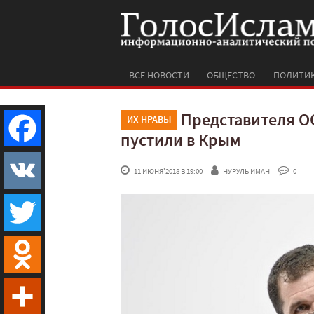
ВСЕ НОВОСТИ
ОБЩЕСТВО
ПОЛИТИ
Представителя О
ИХ НРАВЫ
пустили в Крым
Facebook
 11 ИЮНЯ'2018 В 19:00
НУРУЛЬ ИМАН
 0
VK
Twitter
Odnoklassniki