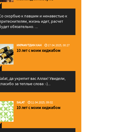
Со скорбью к павшим и ненавестью к
притеснителям, жизнь идет, расчет
будет обязательно. ...
ИКРАМУТДИН ХАН
17.04.2025, 00:27
10 лет с моим хиджабом
Salat, да укрепит вас Аллаx! Увидели,
спасибо за теплые слова :-)...
SALAT
11.04.2025, 09:02
10 лет с моим хиджабом