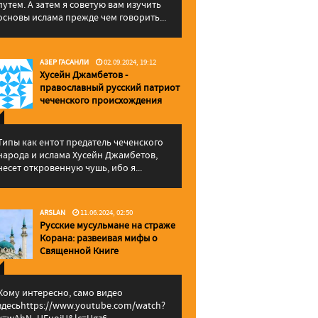
путем. А затем я советую вам изучить
основы ислама прежде чем говорить...
АЗЕР ГАСАНЛИ
02.09.2024, 19:12
Хусейн Джамбетов -
православный русский патриот
чеченского происхождения
Типы как ентот предатель чеченского
народа и ислама Хусейн Джамбетов,
несет откровенную чушь, ибо я...
ARSLAN
11.06.2024, 02:50
Русские мусульмане на страже
Корана: pазвеивая мифы о
Священной Книге
Кому интересно, само видео
здесьhttps://www.youtube.com/watch?