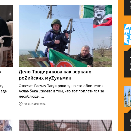
о
Дело Тавдирякова как зеркало
роZийских муZульман
ту
Отвечая Расулу Тавдирякову на его обвинения
паде
Асламбека Эжаева в том, что тот поплатился за
несоблюде......
31 ЯНВАРЯ'2024