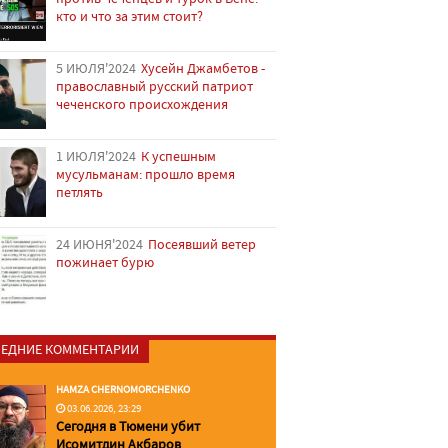
кто и что за этим стоит?
5 ИЮЛЯ'2024
Хусейн Джамбетов -
православный русский патриот
чеченского происхождения
1 ИЮЛЯ'2024
К успешным
мусульманам: прошло время
петлять
24 ИЮНЯ'2024
Посеявший ветер
пожинает бурю
ЕДНИЕ КОММЕНТАРИИ
HAMZA CHERNOMORCHENKO
03.06.2026, 23:29
Сегодня в Тюмени убит
Исомитдин Акбаров