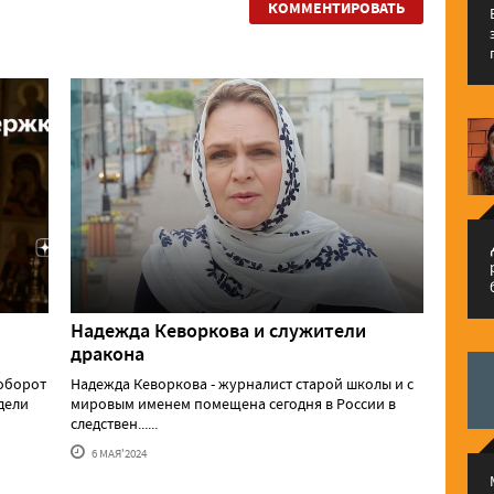
КОММЕНТИРОВАТЬ
م
Надежда Кеворкова и служители
дракона
аоборот
Надежда Кеворкова - журналист старой школы и с
едели
мировым именем помещена сегодня в России в
следствен......
6 МАЯ'2024