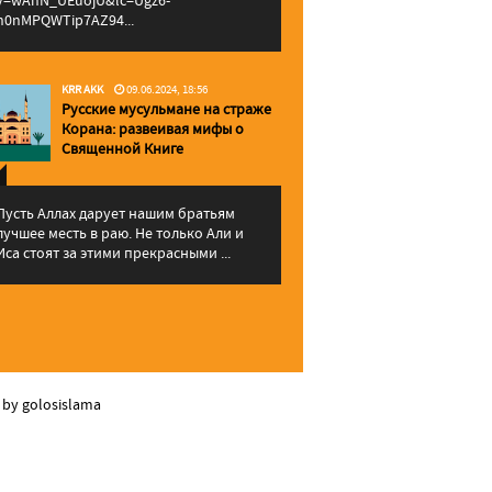
v=wAhN_UEuojU&lc=Ugz6-
h0nMPQWTip7AZ94...
KRR AKK
09.06.2024, 18:56
Русские мусульмане на страже
Корана: pазвеивая мифы о
Священной Книге
Пусть Аллах дарует нашим братьям
лучшее месть в раю. Не только Али и
Иса стоят за этими прекрасными ...
 by golosislama