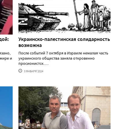
дой:
Украинско-палестинская солидарность
возможна
язано,
После событий 7 октября в Израиле немалая часть
 мире и
украинского общества заняла откровенно
просионистск......
3 ЯНВАРЯ'2024