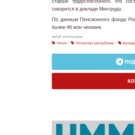
старше трудоспособного, что со
говорится в докладе Минтруда.
По данным Пенсионного фонда Рос
более 46 млн человек.
АВТОР: НУРУЛЬ ИМАН
Чечня
Чеченская республика
молодё
ПОД
КО