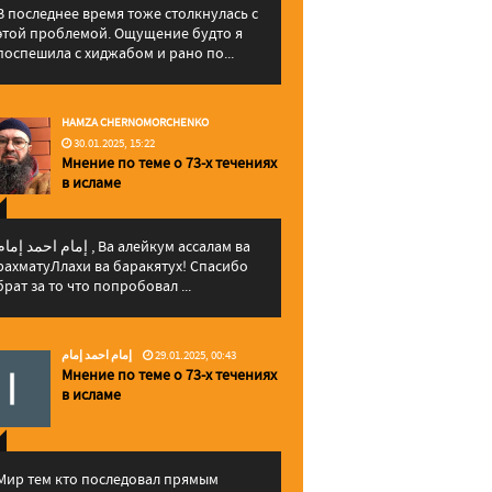
В последнее время тоже столкнулась с
этой проблемой. Ощущение будто я
поспешила с хиджабом и рано по...
HAMZA CHERNOMORCHENKO
30.01.2025, 15:22
Мнение по теме о 73-х течениях
в исламе
إمام احمد إما , Ва алейкум ассалам ва
рахматуЛлахи ва баракятух! Спасибо
брат за то что попробовал ...
إمام احمد إمام
29.01.2025, 00:43
Мнение по теме о 73-х течениях
в исламе
Мир тем кто последовал прямым