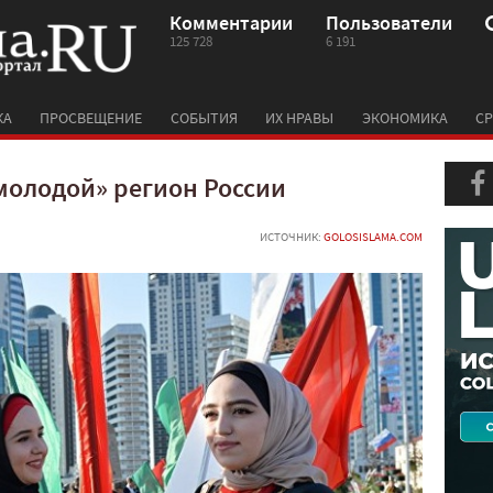
Комментарии
Пользователи
125 728
6 191
КА
ПРОСВЕЩЕНИЕ
СОБЫТИЯ
ИХ НРАВЫ
ЭКОНОМИКА
СР
молодой» регион России
ИСТОЧНИК:
GOLOSISLAMA.COM