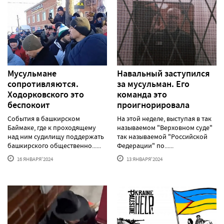
Мусульмане
Навальный заступился
сопротивляются.
за мусульман. Его
Ходорковского это
команда это
беспокоит
проигнорировала
События в башкирском
На этой неделе, выступая в так
Баймаке, где к проходящему
называемом "Верховном суде"
над ним судилищу поддержать
так называемой "Российской
башкирского общественно......
Федерации" по......
16 ЯНВАРЯ'2024
13 ЯНВАРЯ'2024