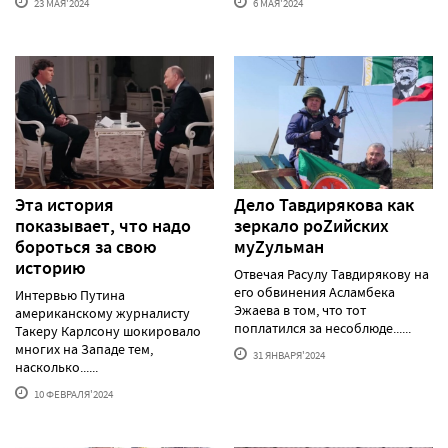
23 МАЯ'2024
6 МАЯ'2024
Эта история
Дело Тавдирякова как
показывает, что надо
зеркало роZийских
бороться за свою
муZульман
историю
Отвечая Расулу Тавдирякову на
его обвинения Асламбека
Интервью Путина
Эжаева в том, что тот
американскому журналисту
поплатился за несоблюде......
Такеру Карлсону шокировало
многих на Западе тем,
31 ЯНВАРЯ'2024
насколько......
10 ФЕВРАЛЯ'2024