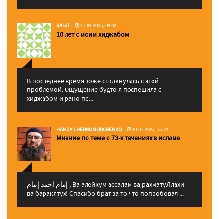
SALAT
11.04.2025, 09:02
10 лет с моим хиджабом
В последнее время тоже столкнулась с этой
проблемой. Ощущение будто я поспешила с
хиджабом и рано по...
HAMZA CHERNOMORCHENKO
30.01.2025, 15:22
Мнение по теме о 73-х течениях в исламе
إمام احمد إمام , Ва алейкум ассалам ва рахматуЛлахи
ва баракятух! Спасибо брат за то что попробовал ...