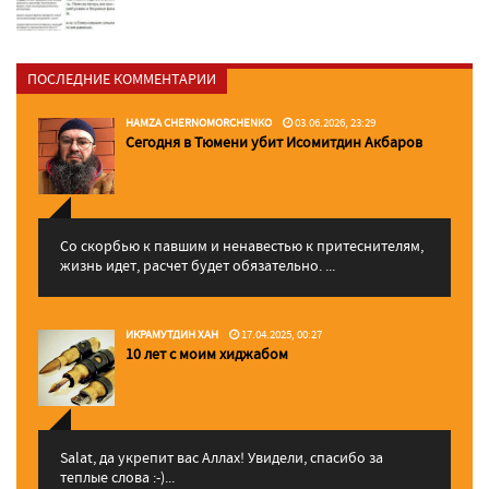
ПОСЛЕДНИЕ КОММЕНТАРИИ
HAMZA CHERNOMORCHENKO
03.06.2026, 23:29
Сегодня в Тюмени убит Исомитдин Акбаров
Со скорбью к павшим и ненавестью к притеснителям,
жизнь идет, расчет будет обязательно. ...
ИКРАМУТДИН ХАН
17.04.2025, 00:27
10 лет с моим хиджабом
Salat, да укрепит вас Аллаx! Увидели, спасибо за
теплые слова :-)...