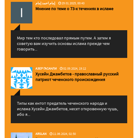
إمام احمد إمام
29.01.2025, 00:43
Мнение по теме о 73-х течениях в исламе
Мир тем кто последовал прямым путем. А затем я
советую вам изучить основы ислама прежде чем
говорить...
АЗЕР ГАСАНЛИ
02.09.2024, 19:12
Хусейн Джамбетов - православный русский
патриот чеченского происхождения
Типы как ентот предатель чеченского народа и
ислама Хусейн Джамбетов, несет откровенную чушь,
ибо я...
ARSLAN
11.06.2024, 02:50