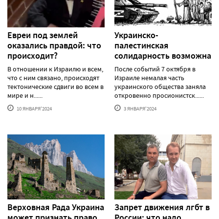
Евреи под землей
Украинско-
оказались правдой: что
палестинская
происходит?
солидарность возможна
В отношении к Израилю и всем,
После событий 7 октября в
что с ним связано, происходят
Израиле немалая часть
тектонические сдвиги во всем в
украинского общества заняла
мире и н......
откровенно просионистск......
10 ЯНВАРЯ'2024
3 ЯНВАРЯ'2024
Верховная Рада Украина
Запрет движения лгбт в
может признать право
России: что надо