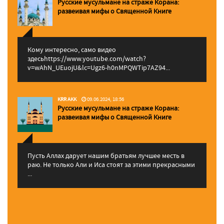
Русские мусульмане на страже Корана:
pазвеивая мифы о Священной Книге
Кому интересно, само видео
здесьhttps://www.youtube.com/watch?
v=wAhN_UEuojU&lc=Ugz6-h0nMPQWTip7AZ94...
KRR AKK
09.06.2024, 18:56
Русские мусульмане на страже Корана:
pазвеивая мифы о Священной Книге
Пусть Аллах дарует нашим братьям лучшее месть в
раю. Не только Али и Иса стоят за этими прекрасными
...