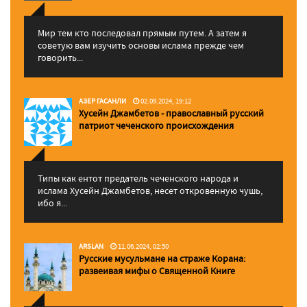
Мир тем кто последовал прямым путем. А затем я
советую вам изучить основы ислама прежде чем
говорить...
АЗЕР ГАСАНЛИ
02.09.2024, 19:12
Хусейн Джамбетов - православный русский
патриот чеченского происхождения
Типы как ентот предатель чеченского народа и
ислама Хусейн Джамбетов, несет откровенную чушь,
ибо я...
ARSLAN
11.06.2024, 02:50
Русские мусульмане на страже Корана:
pазвеивая мифы о Священной Книге