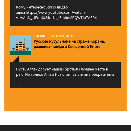
Кому интересно, само видео
здесьhttps://www.youtube.com/watch?
v=wAhN_UEuojU&lc=Ugz6-h0nMPQWTip7AZ94...
KRR AKK
09.06.2024, 18:56
Русские мусульмане на страже Корана:
pазвеивая мифы о Священной Книге
Пусть Аллах дарует нашим братьям лучшее месть в
раю. Не только Али и Иса стоят за этими прекрасными
...