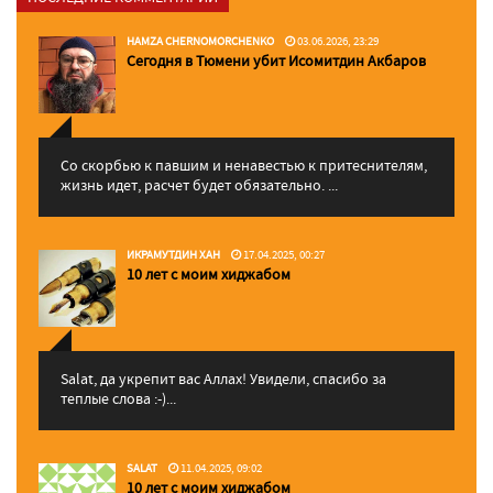
HAMZA CHERNOMORCHENKO
03.06.2026, 23:29
Сегодня в Тюмени убит Исомитдин Акбаров
Со скорбью к павшим и ненавестью к притеснителям,
жизнь идет, расчет будет обязательно. ...
ИКРАМУТДИН ХАН
17.04.2025, 00:27
10 лет с моим хиджабом
Salat, да укрепит вас Аллаx! Увидели, спасибо за
теплые слова :-)...
SALAT
11.04.2025, 09:02
10 лет с моим хиджабом