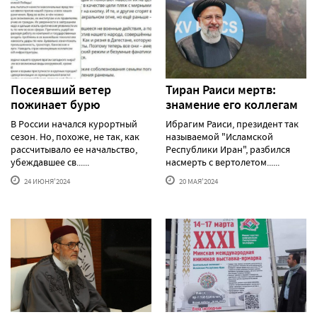
Посеявший ветер
Тиран Раиси мертв:
пожинает бурю
знамение его коллегам
В России начался курортный
Ибрагим Раиси, президент так
сезон. Но, похоже, не так, как
называемой "Исламской
рассчитывало ее начальство,
Республики Иран", разбился
убеждавшее св......
насмерть с вертолетом......
24 ИЮНЯ'2024
20 МАЯ'2024