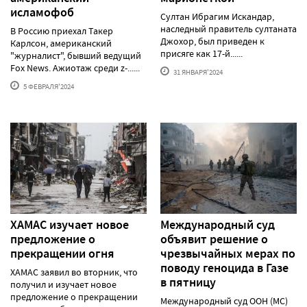
исламофоб
Султан Ибрагим Искандар,
наследный правитель султаната
В Россию приехал Такер
Джохор, был приведен к
Карлсон, американский
присяге как 17-й......
"журналист", бывший ведущий
Fox News. Ажиотаж среди z-......
31 ЯНВАРЯ'2024
5 ФЕВРАЛЯ'2024
ХАМАС изучает новое
Международный суд
предложение о
объявит решение о
прекращении огня
чрезвычайных мерах по
поводу геноцида в Газе
ХАМАС заявил во вторник, что
в пятницу
получил и изучает новое
предложение о прекращении
Международный суд ООН (МС)