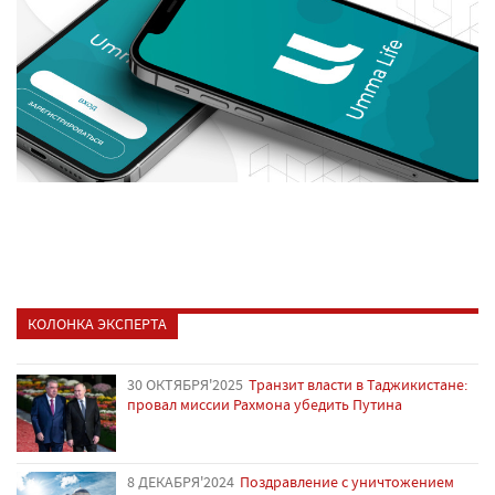
КОЛОНКА ЭКСПЕРТА
30 ОКТЯБРЯ'2025
Транзит власти в Таджикистане:
провал миссии Рахмона убедить Путина
8 ДЕКАБРЯ'2024
Поздравление с уничтожением