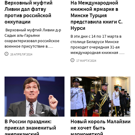
Верховный муфтий
На Международной
Ливии дал фатву
книжной ярмарке в
против российской
Минске Турция
оккупации
представила книги С.
Нурси
Верховный муфтий Ливии д-р
Садык аль-Гарьяни
В эти дни с 14 по 17 марта в
охарактеризовал российское
столице Беларуси Минске
военное присутствие в......
проходит очередная 31-ая
международная книжная ......
28 АПРЕЛЯ'2024
17 МАРТА'2024
В России праздник:
Новый король Малайзии
приехал знаменитый
не хочет быть
американский
марионеткой