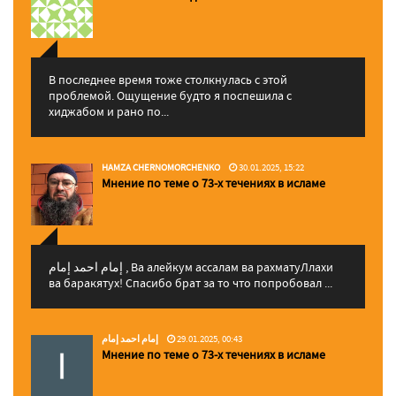
В последнее время тоже столкнулась с этой
проблемой. Ощущение будто я поспешила с
хиджабом и рано по...
HAMZA CHERNOMORCHENKO
30.01.2025, 15:22
Мнение по теме о 73-х течениях в исламе
إمام احمد إمام , Ва алейкум ассалам ва рахматуЛлахи
ва баракятух! Спасибо брат за то что попробовал ...
إمام احمد إمام
29.01.2025, 00:43
Мнение по теме о 73-х течениях в исламе