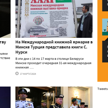
тву
На Международной книжной ярмарке в
Минске Турция представила книги С.
Нурси
рьяни
утствие
В эти дни с 14 по 17 марта в столице Беларуси
Минске проходит очередная 31-ая международная
книжная ......
17 МАРТА'2024
Tweets