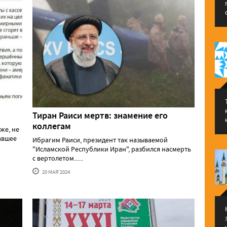
Тиран Раиси мертв: знамение его
коллегам
же, не
давшее
Ибрагим Раиси, президент так называемой
"Исламской Республики Иран", разбился насмерть
с вертолетом......
20 МАЯ'2024