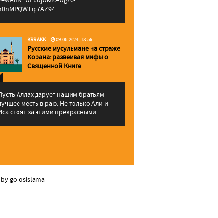
v=wAhN_UEuojU&lc=Ugz6-
h0nMPQWTip7AZ94...
KRR AKK
09.06.2024, 18:56
Русские мусульмане на страже
Корана: pазвеивая мифы о
Священной Книге
Пусть Аллах дарует нашим братьям
лучшее месть в раю. Не только Али и
Иса стоят за этими прекрасными ...
 by golosislama