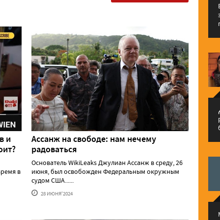
م
в и
Ассанж на свободе: нам нечему
оит?
радоваться
Основатель WikiLeaks Джулиан Ассанж в среду, 26
ремя в
июня, был освобожден Федеральным окружным
судом США......
28 ИЮНЯ'2024