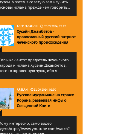
путем. А затем я советую вам изучить
основы ислама прежде чем говорить...
АЗЕР ГАСАНЛИ
02.09.2024, 19:12
Хусейн Джамбетов -
православный русский патриот
чеченского происхождения
Типы как ентот предатель чеченского
народа и ислама Хусейн Джамбетов,
несет откровенную чушь, ибо я...
ARSLAN
11.06.2024, 02:50
Русские мусульмане на страже
Корана: pазвеивая мифы о
Священной Книге
Кому интересно, само видео
здесьhttps://www.youtube.com/watch?