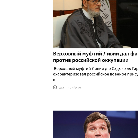
Верховный муфтий Ливии дал фа
против российской оккупации
Верховный муфтий Ливии д-р Садык аль-Га
охарактеризовал российское военное прис
в......
28 АПРЕЛЯ'2024