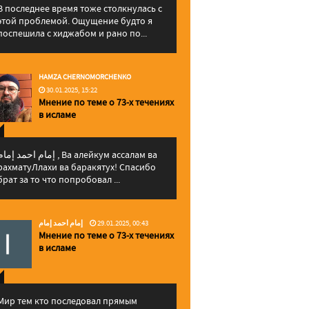
В последнее время тоже столкнулась с
этой проблемой. Ощущение будто я
поспешила с хиджабом и рано по...
HAMZA CHERNOMORCHENKO
30.01.2025, 15:22
Мнение по теме о 73-х течениях
в исламе
إمام احمد إما , Ва алейкум ассалам ва
рахматуЛлахи ва баракятух! Спасибо
брат за то что попробовал ...
إمام احمد إمام
29.01.2025, 00:43
Мнение по теме о 73-х течениях
в исламе
Мир тем кто последовал прямым