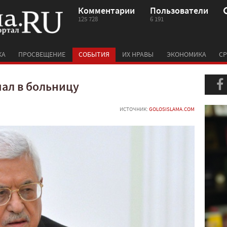
Комментарии
Пользователи
125 728
6 191
КА
ПРОСВЕЩЕНИЕ
СОБЫТИЯ
ИХ НРАВЫ
ЭКОНОМИКА
СР
пал в больницу
ИСТОЧНИК:
GOLOSISLAMA.COM