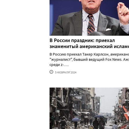
В России праздник: приехал
знаменитый американский исла
В Россию приехал Такер Карлсон, американ
"журналист", бывший ведущий Fox News. А
среди z-......
5 ФЕВРАЛЯ'2024