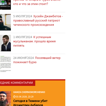
кто и что за этим стоит?
5 ИЮЛЯ'2024
Хусейн Джамбетов -
православный русский патриот
чеченского происхождения
1 ИЮЛЯ'2024
К успешным
мусульманам: прошло время
петлять
24 ИЮНЯ'2024
Посеявший ветер
пожинает бурю
ЕДНИЕ КОММЕНТАРИИ
HAMZA CHERNOMORCHENKO
03.06.2026, 23:29
Сегодня в Тюмени убит
Исомитдин Акбаров