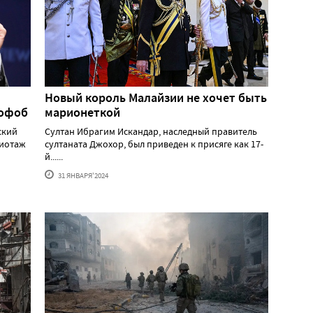
Новый король Малайзии не хочет быть
мофоб
марионеткой
ский
Султан Ибрагим Искандар, наследный правитель
жиотаж
султаната Джохор, был приведен к присяге как 17-
й......
31 ЯНВАРЯ'2024