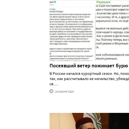
Посеявший ветер пожинает бурю
В России начался курортный сезон. Но, похо
так, как рассчитывало ее начальство, убеж
св......
24 ИЮНЯ'2024