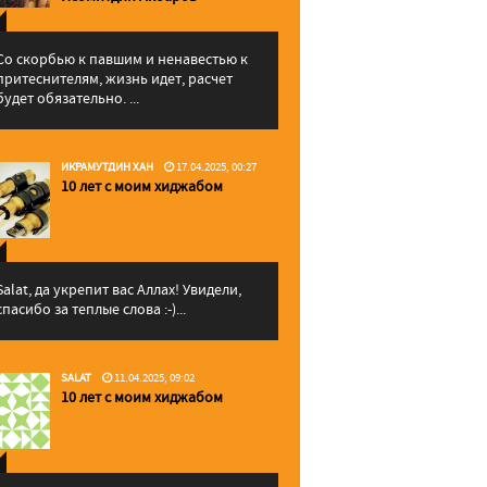
Со скорбью к павшим и ненавестью к
притеснителям, жизнь идет, расчет
будет обязательно. ...
ИКРАМУТДИН ХАН
17.04.2025, 00:27
10 лет с моим хиджабом
Salat, да укрепит вас Аллаx! Увидели,
спасибо за теплые слова :-)...
SALAT
11.04.2025, 09:02
10 лет с моим хиджабом