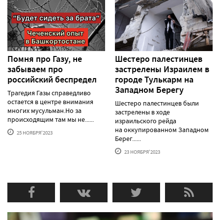
Помня про Газу, не
Шестеро палестинцев
забываем про
застрелены Израилем в
российский беспредел
городе Тулькарм на
Западном Берегу
Трагедия Газы справедливо
остается в центре внимания
Шестеро палестинцев были
многих мусульман.Но за
застрелены в ходе
происходящим там мы не......
израильского рейда
на оккупированном Западном
25 НОЯБРЯ'2023
Берег......
23 НОЯБРЯ'2023