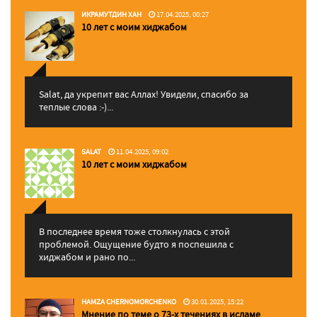
ИКРАМУТДИН ХАН
17.04.2025, 00:27
10 лет с моим хиджабом
Salat, да укрепит вас Аллаx! Увидели, спасибо за
теплые слова :-)...
SALAT
11.04.2025, 09:02
10 лет с моим хиджабом
В последнее время тоже столкнулась с этой
проблемой. Ощущение будто я поспешила с
хиджабом и рано по...
HAMZA CHERNOMORCHENKO
30.01.2025, 15:22
Мнение по теме о 73-х течениях в исламе