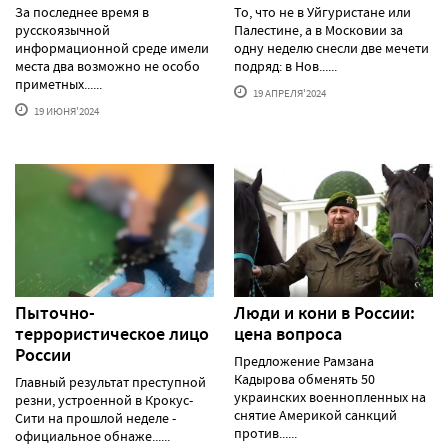
За последнее время в
То, что не в Уйгуристане или
русскоязычной
Палестине, а в Московии за
информационной среде имели
одну неделю снесли две мечети
места два возможно не особо
подряд: в Нов......
приметных......
19 АПРЕЛЯ'2024
19 ИЮНЯ'2024
Пыточно-
Люди и кони в России:
террористическое лицо
цена вопроса
России
Предложение Рамзана
Кадырова обменять 50
Главный результат преступной
украинских военнопленных на
резни, устроенной в Крокус-
снятие Америкой санкций
Сити на прошлой неделе -
против......
официальное обнаже......