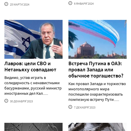
6 ЯНВАРЯ'2024
25 МАРТА'2024
Лавров: цели СВО и
Встреча Путина в ОАЭ:
Нетаньяху совпадают
провал Запада или
обычное торгашество?
Видимо, устав играть в
солидарность с ненавистными
Как провал Запада и торжество
басурманами, русский министр
многополярного мира
иностранных дел Кал......
поспешили охарактеризовать
помпезную встречу Пути......
30 ДЕКАБРЯ'2023
7 ДЕКАБРЯ'2023