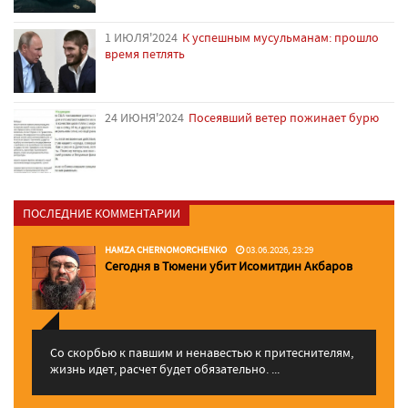
1 ИЮЛЯ'2024
К успешным мусульманам: прошло
время петлять
24 ИЮНЯ'2024
Посеявший ветер пожинает бурю
ПОСЛЕДНИЕ КОММЕНТАРИИ
HAMZA CHERNOMORCHENKO
03.06.2026, 23:29
Сегодня в Тюмени убит Исомитдин Акбаров
Со скорбью к павшим и ненавестью к притеснителям,
жизнь идет, расчет будет обязательно. ...