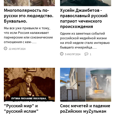
Многополярность по-
Хусейн Джамбетов -
русски это людоедство.
православный русский
Буквально.
патриот чеченского
происхождения
Мы все уже привыкли к тому,
что если Россия налаживает
Одним из заметных событий
парнерские или союзнические
российской медийной жизни
отношения с кем-......
на этой неделе стало интервью
бывшего ичкерийца......
22 ИЮЛЯ'2024
5 ИЮЛЯ'2024
1
"Русский мир" и
Снос мечетей и падение
"русский ислам"
роZийских муZульман