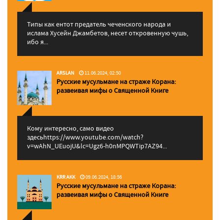
Типы как ентот предатель чеченского народа и
ислама Хусейн Джамбетов, несет откровенную чушь,
ибо я...
ARSLAN
11.06.2024, 02:50
Русские мусульмане на страже Корана:
pазвеивая мифы о Священной Книге
Кому интересно, само видео
здесьhttps://www.youtube.com/watch?
v=wAhN_UEuojU&lc=Ugz6-h0nMPQWTip7AZ94...
KRR AKK
09.06.2024, 18:56
Русские мусульмане на страже Корана:
pазвеивая мифы о Священной Книге