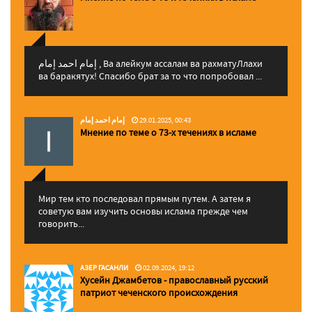
إمام احمد إمام , Ва алейкум ассалам ва рахматуЛлахи
ва баракятух! Спасибо брат за то что попробовал ...
إمام احمد إمام
29.01.2025, 00:43
Мнение по теме о 73-х течениях в исламе
Мир тем кто последовал прямым путем. А затем я
советую вам изучить основы ислама прежде чем
говорить...
АЗЕР ГАСАНЛИ
02.09.2024, 19:12
Хусейн Джамбетов - православный русский
патриот чеченского происхождения