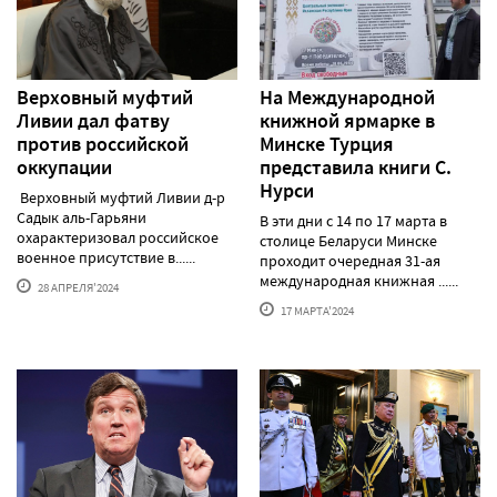
Верховный муфтий
На Международной
Ливии дал фатву
книжной ярмарке в
против российской
Минске Турция
оккупации
представила книги С.
Нурси
Верховный муфтий Ливии д-р
Садык аль-Гарьяни
В эти дни с 14 по 17 марта в
охарактеризовал российское
столице Беларуси Минске
военное присутствие в......
проходит очередная 31-ая
международная книжная ......
28 АПРЕЛЯ'2024
17 МАРТА'2024