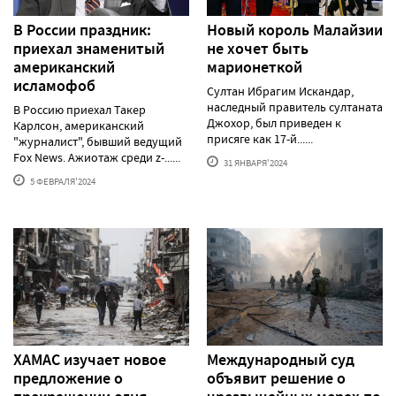
В России праздник:
Новый король Малайзии
приехал знаменитый
не хочет быть
американский
марионеткой
исламофоб
Султан Ибрагим Искандар,
наследный правитель султаната
В Россию приехал Такер
Джохор, был приведен к
Карлсон, американский
присяге как 17-й......
"журналист", бывший ведущий
Fox News. Ажиотаж среди z-......
31 ЯНВАРЯ'2024
5 ФЕВРАЛЯ'2024
ХАМАС изучает новое
Международный суд
предложение о
объявит решение о