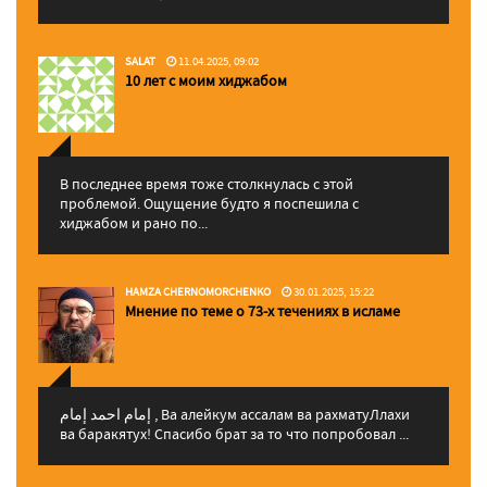
SALAT
11.04.2025, 09:02
10 лет с моим хиджабом
В последнее время тоже столкнулась с этой
проблемой. Ощущение будто я поспешила с
хиджабом и рано по...
HAMZA CHERNOMORCHENKO
30.01.2025, 15:22
Мнение по теме о 73-х течениях в исламе
إمام احمد إمام , Ва алейкум ассалам ва рахматуЛлахи
ва баракятух! Спасибо брат за то что попробовал ...