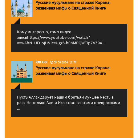
Русские мусульмане на страже Корана:
pазвеивая мифы о Священной Книге
Кому интересно, само видео
здесьhttps://www.youtube.com/watch?
v=wAhN_UEuojU&lc=Ugz6-h0nMPQWTip7AZ94...
KRR AKK
09.06.2024, 18:56
Русские мусульмане на страже Корана:
pазвеивая мифы о Священной Книге
Пусть Аллах дарует нашим братьям лучшее месть в
раю. Не только Али и Иса стоят за этими прекрасными
...