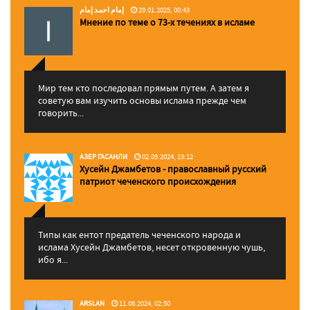
إمام احمد إمام
29.01.2025, 00:43
Мнение по теме о 73-х течениях в исламе
Мир тем кто последовал прямым путем. А затем я
советую вам изучить основы ислама прежде чем
говорить...
АЗЕР ГАСАНЛИ
02.09.2024, 19:12
Хусейн Джамбетов - православный русский
патриот чеченского происхождения
Типы как ентот предатель чеченского народа и
ислама Хусейн Джамбетов, несет откровенную чушь,
ибо я...
ARSLAN
11.06.2024, 02:50