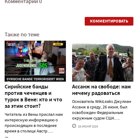
Комментарии
0
КОММЕНТИРОВАТЬ
Также по теме
Сирийские банды
Ассанж на свободе: нам
против чеченцев и
нечему радоваться
турок в Вене: кто и что
Основатель WikiLeaks Джулиан
за этим стоит?
Ассанж в среду, 26 июня, был
освобожден Федеральным
Читатель из Вены прислал нам
окружным судом США......
интересную информацию о
происходящих в последнее
28 ИЮНЯ'2024
время в столице Австр......