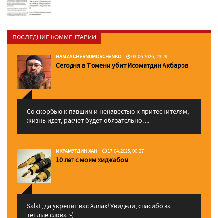
ПОСЛЕДНИЕ КОММЕНТАРИИ
HAMZA CHERNOMORCHENKO
03.06.2026, 23:29
Сегодня в Тюмени убит Исомитдин Акбаров
Со скорбью к павшим и ненавестью к притеснителям,
жизнь идет, расчет будет обязательно. ...
ИКРАМУТДИН ХАН
17.04.2025, 00:27
10 лет с моим хиджабом
Salat, да укрепит вас Аллаx! Увидели, спасибо за
теплые слова :-)...