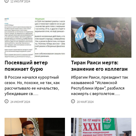
12 ИЮЛЯ'2024
Посеявший ветер
Тиран Раиси мертв:
пожинает бурю
знамение его коллегам
В России начался курортный
Ибрагим Раиси, президент так
сезон. Но, похоже, не так, как
называемой "Исламской
рассчитывало ее начальство,
Республики Иран", разбился
убеждавшее св......
насмерть с вертолетом......
24 ИЮНЯ'2024
20 МАЯ'2024