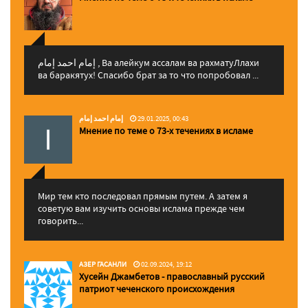
إمام احمد إمام , Ва алейкум ассалам ва рахматуЛлахи
ва баракятух! Спасибо брат за то что попробовал ...
إمام احمد إمام
29.01.2025, 00:43
Мнение по теме о 73-х течениях в исламе
Мир тем кто последовал прямым путем. А затем я
советую вам изучить основы ислама прежде чем
говорить...
АЗЕР ГАСАНЛИ
02.09.2024, 19:12
Хусейн Джамбетов - православный русский
патриот чеченского происхождения