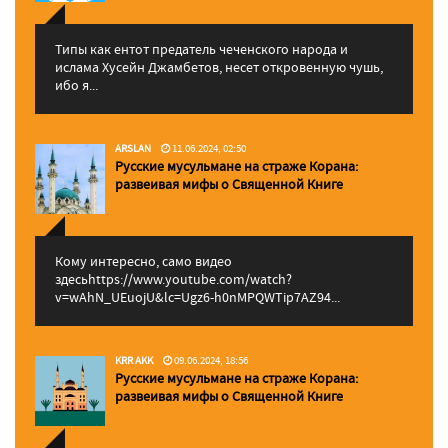
Типы как ентот предатель чеченского народа и
ислама Хусейн Джамбетов, несет откровенную чушь,
ибо я...
ARSLAN
11.06.2024, 02:50
Русские мусульмане на страже Корана:
pазвеивая мифы о Священной Книге
Кому интересно, само видео
здесьhttps://www.youtube.com/watch?
v=wAhN_UEuojU&lc=Ugz6-h0nMPQWTip7AZ94...
KRR AKK
09.06.2024, 18:56
Русские мусульмане на страже Корана:
pазвеивая мифы о Священной Книге