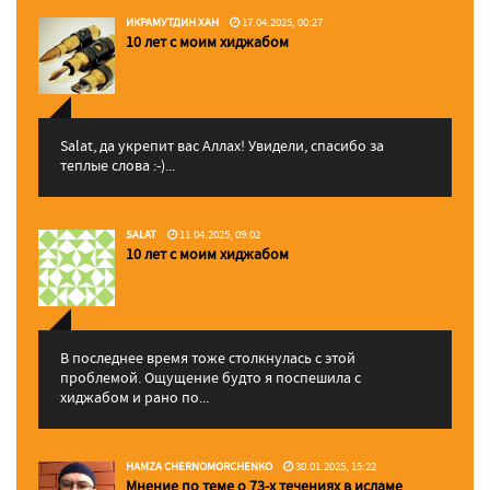
ИКРАМУТДИН ХАН
17.04.2025, 00:27
10 лет с моим хиджабом
Salat, да укрепит вас Аллаx! Увидели, спасибо за
теплые слова :-)...
SALAT
11.04.2025, 09:02
10 лет с моим хиджабом
В последнее время тоже столкнулась с этой
проблемой. Ощущение будто я поспешила с
хиджабом и рано по...
HAMZA CHERNOMORCHENKO
30.01.2025, 15:22
Мнение по теме о 73-х течениях в исламе