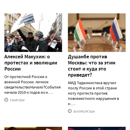
Алексей Макуxин: о
Душанбе против
протестаx и эволюции
Москвы: что за этим
России
стоит и куда это
приведет?
От протестной России к
военной России: личное
МИД Таджикистана вручил
свидетельствоНачало?События
послу России в этой стране
начала 2010-х годов из н......
ноту протеста против
повсеместного нарушения в
3 МАЯ'2024
н......
30 АПРЕЛЯ'2024