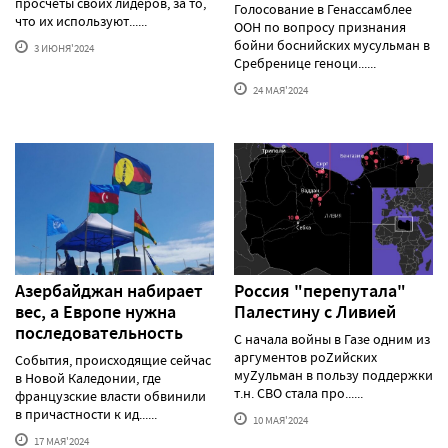
просчеты своих лидеров, за то,
Голосование в Генассамблее
что их используют......
ООН по вопросу признания
бойни боснийских мусульман в
3 ИЮНЯ'2024
Сребренице геноци......
24 МАЯ'2024
Азербайджан набирает
Россия "перепутала"
вес, а Европе нужна
Палестину с Ливией
последовательность
С начала войны в Газе одним из
аргументов роZийских
События, происходящие сейчас
муZульман в пользу поддержки
в Новой Каледонии, где
т.н. СВО стала про......
французские власти обвинили
в причастности к ид......
10 МАЯ'2024
17 МАЯ'2024