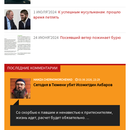
1 ИЮЛЯ'2024
К успешным мусульманам: прошло
время петлять
24 ИЮНЯ'2024
Посеявший ветер пожинает бурю
ПОСЛЕДНИЕ КОММЕНТАРИИ
HAMZA CHERNOMORCHENKO
03.06.2026, 23:29
Сегодня в Тюмени убит Исомитдин Акбаров
Со скорбью к павшим и ненавестью к притеснителям,
жизнь идет, расчет будет обязательно. ...