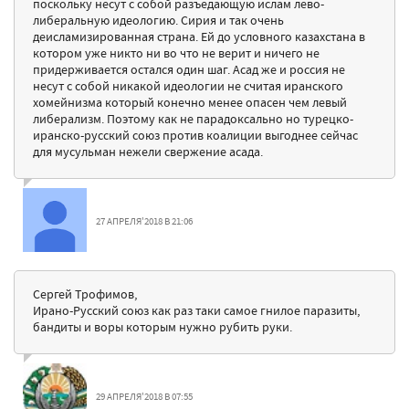
поскольку несут с собой разъедающую ислам лево-
либеральную идеологию. Сирия и так очень
деисламизированная страна. Ей до условного казахстана в
котором уже никто ни во что не верит и ничего не
придерживается остался один шаг. Асад же и россия не
несут с собой никакой идеологии не считая иранского
хомейнизма который конечно менее опасен чем левый
либерализм. Поэтому как не парадоксально но турецко-
иранско-русский союз против коалиции выгоднее сейчас
для мусульман нежели свержение асада.
27 АПРЕЛЯ'2018 В 21:06
Сергей Трофимов,
Ирано-Русский союз как раз таки самое гнилое паразиты,
бандиты и воры которым нужно рубить руки.
29 АПРЕЛЯ'2018 В 07:55