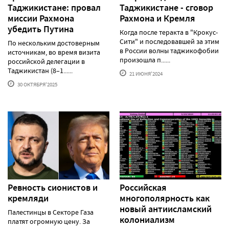
Таджикистане: провал
Таджикистане - сговор
миссии Рахмона
Рахмона и Кремля
убедить Путина
Когда после теракта в "Крокус-
Сити" и последовавшей за этим
По нескольким достоверным
в России волны таджикофобии
источникам, во время визита
произошла п......
российской делегации в
Таджикистан (8–1......
21 ИЮНЯ'2024
30 ОКТЯБРЯ'2025
Ревность сионистов и
Российская
кремляди
многополярность как
новый антиисламский
Палестинцы в Секторе Газа
колониализм
платят огромную цену. За