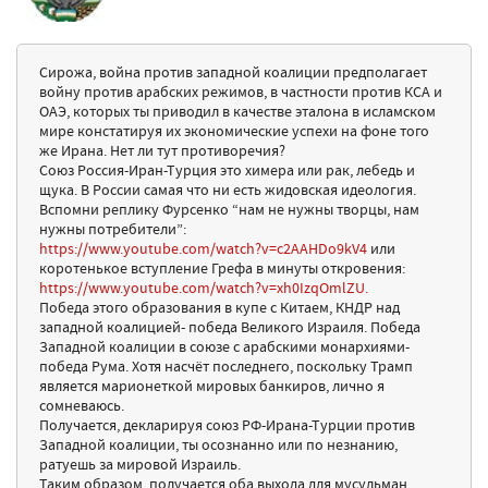
Сирожа, война против западной коалиции предполагает
войну против арабских режимов, в частности против КСА и
ОАЭ, которых ты приводил в качестве эталона в исламском
мире констатируя их экономические успехи на фоне того
же Ирана. Нет ли тут противоречия?
Союз Россия-Иран-Турция это химера или рак, лебедь и
щука. В России самая что ни есть жидовская идеология.
Вспомни реплику Фурсенко “нам не нужны творцы, нам
нужны потребители”:
https://www.youtube.com/watch?v=c2AAHDo9kV4
или
коротенькое вступление Грефа в минуты откровения:
https://www.youtube.com/watch?v=xh0IzqOmlZU.
Победа этого образования в купе с Китаем, КНДР над
западной коалицией- победа Великого Израиля. Победа
Западной коалиции в союзе с арабскими монархиями-
победа Рума. Хотя насчёт последнего, поскольку Трамп
является марионеткой мировых банкиров, лично я
сомневаюсь.
Получается, декларируя союз РФ-Ирана-Турции против
Западной коалиции, ты осознанно или по незнанию,
ратуешь за мировой Израиль.
Таким образом, получается оба выхода для мусульман