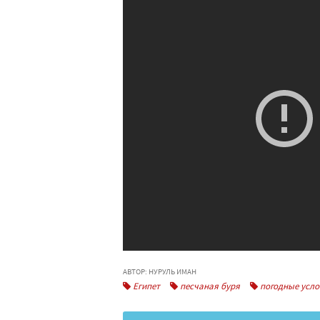
АВТОР: НУРУЛЬ ИМАН
Египет
песчаная буря
погодные усло