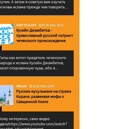
путем. А затем я советую вам изучить
основы ислама прежде чем говорить...
АЗЕР ГАСАНЛИ
02.09.2024, 19:12
Хусейн Джамбетов -
православный русский патриот
чеченского происхождения
Типы как ентот предатель чеченского
народа и ислама Хусейн Джамбетов,
несет откровенную чушь, ибо я...
ARSLAN
11.06.2024, 02:50
Русские мусульмане на страже
Корана: pазвеивая мифы о
Священной Книге
Кому интересно, само видео
здесьhttps://www.youtube.com/watch?