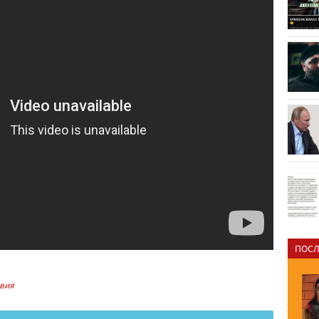
ПОСЛ
вия