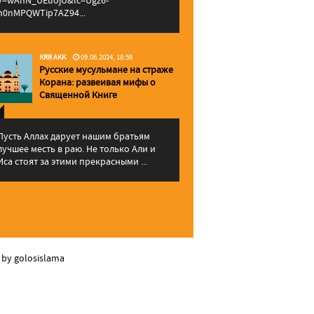
v=wAhN_UEuojU&lc=Ugz6-
h0nMPQWTip7AZ94...
KRR AKK
09.06.2024, 18:56
Русские мусульмане на страже
Корана: pазвеивая мифы о
Священной Книге
Пусть Аллах дарует нашим братьям
лучшее месть в раю. Не только Али и
Иса стоят за этими прекрасными ...
 by golosislama