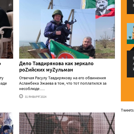
о
Дело Тавдирякова как зеркало
роZийских муZульман
ту
Отвечая Расулу Тавдирякову на его обвинения
паде
Асламбека Эжаева в том, что тот поплатился за
несоблюде......
31 ЯНВАРЯ'2024
Tweets