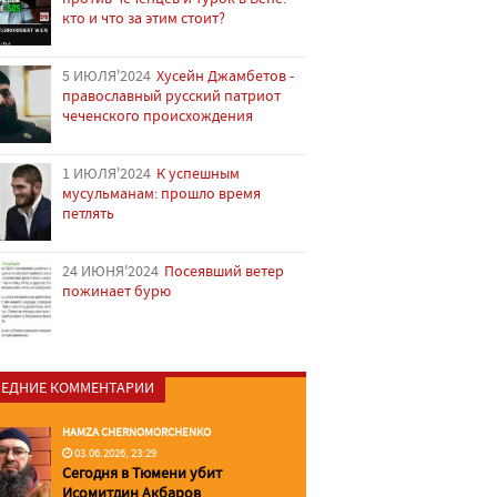
кто и что за этим стоит?
5 ИЮЛЯ'2024
Хусейн Джамбетов -
православный русский патриот
чеченского происхождения
1 ИЮЛЯ'2024
К успешным
мусульманам: прошло время
петлять
24 ИЮНЯ'2024
Посеявший ветер
пожинает бурю
ЕДНИЕ КОММЕНТАРИИ
HAMZA CHERNOMORCHENKO
03.06.2026, 23:29
Сегодня в Тюмени убит
Исомитдин Акбаров