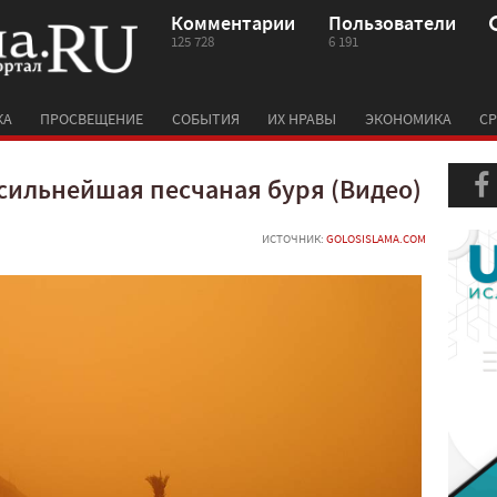
Комментарии
Пользователи
125 728
6 191
КА
ПРОСВЕЩЕНИЕ
СОБЫТИЯ
ИХ НРАВЫ
ЭКОНОМИКА
СР
сильнейшая песчаная буря (Видео)
ИСТОЧНИК:
GOLOSISLAMA.COM