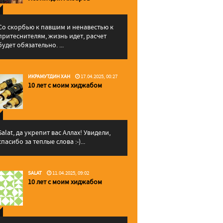
Со скорбью к павшим и ненавестью к
притеснителям, жизнь идет, расчет
будет обязательно. ...
ИКРАМУТДИН ХАН
17.04.2025, 00:27
10 лет с моим хиджабом
Salat, да укрепит вас Аллаx! Увидели,
спасибо за теплые слова :-)...
SALAT
11.04.2025, 09:02
10 лет с моим хиджабом