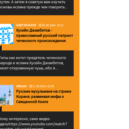
путем. А затем я советую вам изучить
основы ислама прежде чем говорить...
АЗЕР ГАСАНЛИ
02.09.2024, 19:12
Хусейн Джамбетов -
православный русский патриот
чеченского происхождения
Типы как ентот предатель чеченского
народа и ислама Хусейн Джамбетов,
несет откровенную чушь, ибо я...
ARSLAN
11.06.2024, 02:50
Русские мусульмане на страже
Корана: pазвеивая мифы о
Священной Книге
Кому интересно, само видео
здесьhttps://www.youtube.com/watch?