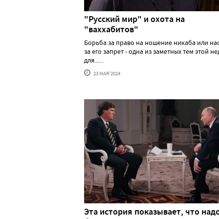
"Русский мир" и охота на
"ваххабитов"
Борьба за право на ношение никаба или н
за его запрет - одна из заметных тем этой н
для......
23 МАЯ'2024
Эта история показывает, что над