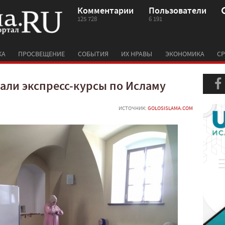
Комментарии
Пользователи
125 728
6 191
КА
ПРОСВЕЩЕНИЕ
СОБЫТИЯ
ИХ НРАВЫ
ЭКОНОМИКА
СР
вали экспресс-курсы по Исламу
ИСТОЧНИК:
GOLOSISLAMA.COM