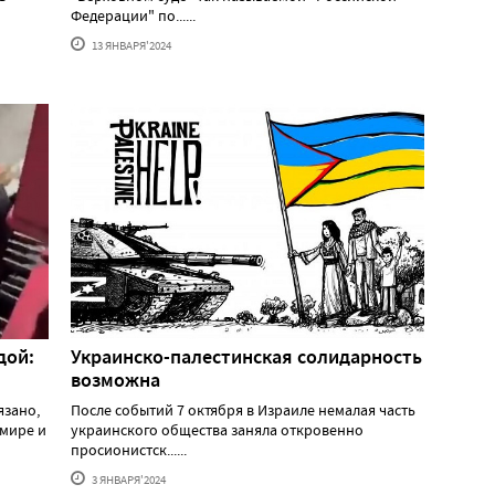
Федерации" по......
13 ЯНВАРЯ'2024
дой:
Украинско-палестинская солидарность
возможна
язано,
После событий 7 октября в Израиле немалая часть
 мире и
украинского общества заняла откровенно
просионистск......
3 ЯНВАРЯ'2024