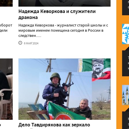
Надежда Кеворкова и служители
дракона
аоборот
Надежда Кеворкова - журналист старой школы и с
едели
мировым именем помещена сегодня в России в
следствен......
6 МАЯ'2024
о
Дело Тавдирякова как зеркало