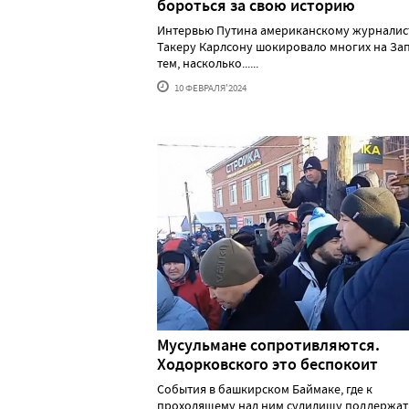
бороться за свою историю
Интервью Путина американскому журналис
Такеру Карлсону шокировало многих на За
тем, насколько......
10 ФЕВРАЛЯ'2024
Мусульмане сопротивляются.
Ходорковского это беспокоит
События в башкирском Баймаке, где к
проходящему над ним судилищу поддержат