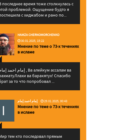
В последнее время тоже столкнулась с
этой проблемой. Ощущение будто я
поспешила с хиджабом и рано по...
HAMZA CHERNOMORCHENKO
30.01.2025, 15:22
Мнение по теме о 73-х течениях
в исламе
إمام احمد إما , Ва алейкум ассалам ва
рахматуЛлахи ва баракятух! Спасибо
брат за то что попробовал ...
إمام احمد إمام
29.01.2025, 00:43
Мнение по теме о 73-х течениях
в исламе
Мир тем кто последовал прямым