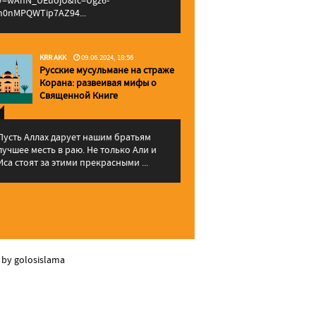
v=wAhN_UEuojU&lc=Ugz6-
h0nMPQWTip7AZ94...
KRR AKK
09.06.2024, 18:56
Русские мусульмане на страже
Корана: pазвеивая мифы о
Священной Книге
Пусть Аллах дарует нашим братьям
лучшее месть в раю. Не только Али и
Иса стоят за этими прекрасными ...
 by golosislama