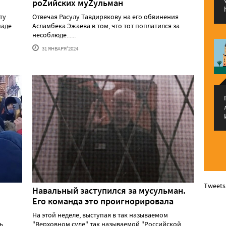
роZийских муZульман
ту
Отвечая Расулу Тавдирякову на его обвинения
паде
Асламбека Эжаева в том, что тот поплатился за
несоблюде......
31 ЯНВАРЯ'2024
Tweets
Навальный заступился за мусульман.
Его команда это проигнорировала
На этой неделе, выступая в так называемом
ь
"Верховном суде" так называемой "Российской