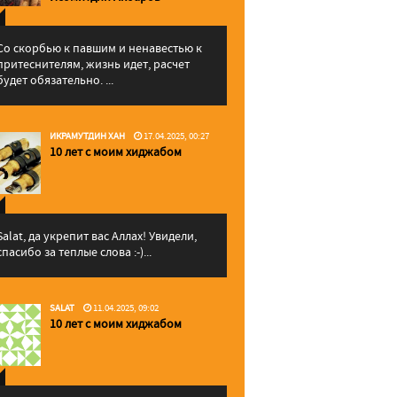
Со скорбью к павшим и ненавестью к
притеснителям, жизнь идет, расчет
будет обязательно. ...
ИКРАМУТДИН ХАН
17.04.2025, 00:27
10 лет с моим хиджабом
Salat, да укрепит вас Аллаx! Увидели,
спасибо за теплые слова :-)...
SALAT
11.04.2025, 09:02
10 лет с моим хиджабом