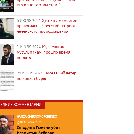
кто и что за этим стоит?
5 ИЮЛЯ'2024
Хусейн Джамбетов -
православный русский патриот
чеченского происхождения
1 ИЮЛЯ'2024
К успешным
мусульманам: прошло время
петлять
24 ИЮНЯ'2024
Посеявший ветер
пожинает бурю
ЕДНИЕ КОММЕНТАРИИ
HAMZA CHERNOMORCHENKO
03.06.2026, 23:29
Сегодня в Тюмени убит
Исомитдин Акбаров