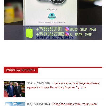
КОЛОНКА ЭКСПЕРТА
30 ОКТЯБРЯ'2025
Транзит власти в Таджикистане:
провал миссии Рахмона убедить Путина
8 ДЕКАБРЯ'2024
Поздравление с уничтожением