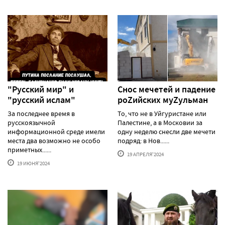
"Русский мир" и
Снос мечетей и падение
"русский ислам"
роZийских муZульман
За последнее время в
То, что не в Уйгуристане или
русскоязычной
Палестине, а в Московии за
информационной среде имели
одну неделю снесли две мечети
места два возможно не особо
подряд: в Нов......
приметных......
19 АПРЕЛЯ'2024
19 ИЮНЯ'2024