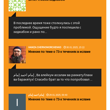
В последнее время тоже столкнулась с этой
проблемой. Ощущение будто я поспешила с
хиджабом и рано по...
HAMZA CHERNOMORCHENKO
30.01.2025, 15:22
Мнение по теме о 73-х течениях в исламе
إمام احمد إمام , Ва алейкум ассалам ва рахматуЛлахи
ва баракятух! Спасибо брат за то что попробовал ...
إمام احمد إمام
29.01.2025, 00:43
Мнение по теме о 73-х течениях в исламе