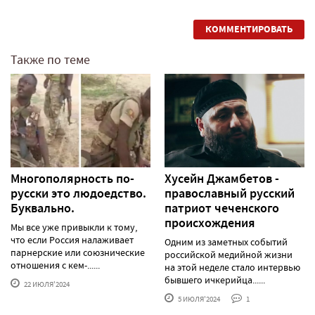
КОММЕНТИРОВАТЬ
Также по теме
Многополярность по-
Хусейн Джамбетов -
русски это людоедство.
православный русский
Буквально.
патриот чеченского
происхождения
Мы все уже привыкли к тому,
что если Россия налаживает
Одним из заметных событий
парнерские или союзнические
российской медийной жизни
отношения с кем-......
на этой неделе стало интервью
бывшего ичкерийца......
22 ИЮЛЯ'2024
5 ИЮЛЯ'2024
1