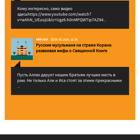
Кому интересно, само видео
здесьhttps://www.youtube.com/watch?
v=wAhN_UEuojU&lc=Ugz6-h0nMPQWTip7AZ94...
KRR AKK
09.06.2024, 18:56
Русские мусульмане на страже Корана:
pазвеивая мифы о Священной Книге
Пусть Аллах дарует нашим братьям лучшее месть в
раю. Не только Али и Иса стоят за этими прекрасными
...