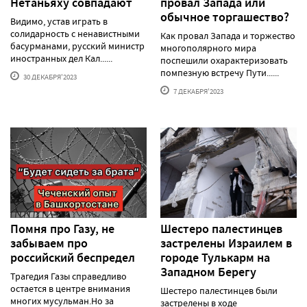
Нетаньяху совпадают
провал Запада или
обычное торгашество?
Видимо, устав играть в
солидарность с ненавистными
Как провал Запада и торжество
басурманами, русский министр
многополярного мира
иностранных дел Кал......
поспешили охарактеризовать
помпезную встречу Пути......
30 ДЕКАБРЯ'2023
7 ДЕКАБРЯ'2023
Помня про Газу, не
Шестеро палестинцев
забываем про
застрелены Израилем в
российский беспредел
городе Тулькарм на
Западном Берегу
Трагедия Газы справедливо
остается в центре внимания
Шестеро палестинцев были
многих мусульман.Но за
застрелены в ходе