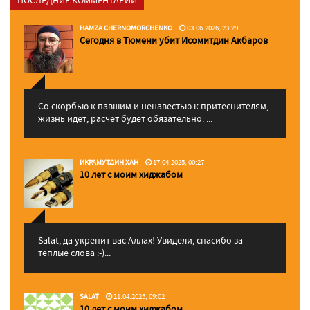
ПОСЛЕДНИЕ КОММЕНТАРИИ
HAMZA CHERNOMORCHENKO
03.06.2026, 23:29
Сегодня в Тюмени убит Исомитдин Акбаров
Со скорбью к павшим и ненавестью к притеснителям,
жизнь идет, расчет будет обязательно. ...
ИКРАМУТДИН ХАН
17.04.2025, 00:27
10 лет с моим хиджабом
Salat, да укрепит вас Аллаx! Увидели, спасибо за
теплые слова :-)...
SALAT
11.04.2025, 09:02
10 лет с моим хиджабом