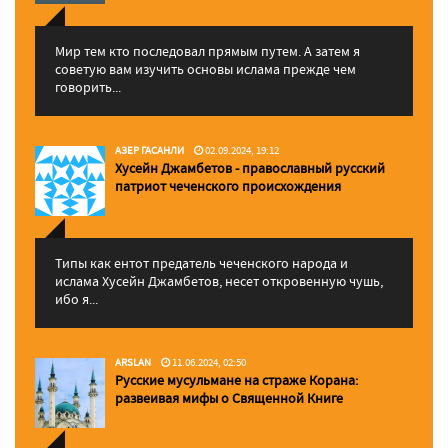
Мир тем кто последовал прямым путем. А затем я
советую вам изучить основы ислама прежде чем
говорить...
АЗЕР ГАСАНЛИ
02.09.2024, 19:12
Хусейн Джамбетов - православный русский
патриот чеченского происхождения
Типы как ентот предатель чеченского народа и
ислама Хусейн Джамбетов, несет откровенную чушь,
ибо я...
ARSLAN
11.06.2024, 02:50
Русские мусульмане на страже Корана:
pазвеивая мифы о Священной Книге