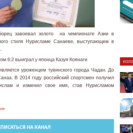
борец завоевал золото на чемпионате Азии в
ьного стиля Нурисламе Санаеве, выступающем в
.
ом 6:2 выиграл у японца Казуя Коянаги
КОЛО
является уроженцем тувинского города Чадан. До
анаа. В 2014 году российский спортсмен получил
 ислам и изменил свое имя, став Нурисламом
аев
ПИСАТЬСЯ НА КАНАЛ