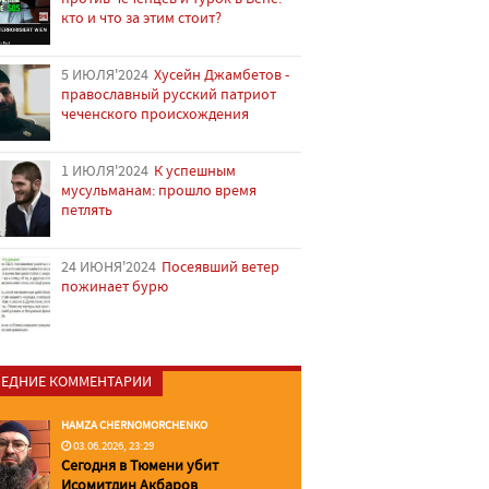
кто и что за этим стоит?
5 ИЮЛЯ'2024
Хусейн Джамбетов -
православный русский патриот
чеченского происхождения
1 ИЮЛЯ'2024
К успешным
мусульманам: прошло время
петлять
24 ИЮНЯ'2024
Посеявший ветер
пожинает бурю
ЕДНИЕ КОММЕНТАРИИ
HAMZA CHERNOMORCHENKO
03.06.2026, 23:29
Сегодня в Тюмени убит
Исомитдин Акбаров