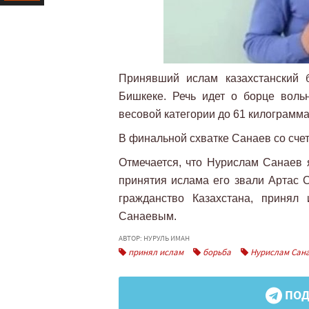
Ресурс
Принявший ислам казахстанский 
Бишкеке. Речь идет о борце вол
весовой категории до 61 килограмма
В финальной схватке Санаев со счет
Отмечается, что Нурислам Санаев 
принятия ислама его звали Артас С
гражданство Казахстана, принял
Санаевым.
АВТОР: НУРУЛЬ ИМАН
принял ислам
борьба
Нурислам Сан
ПОД