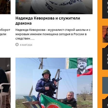
Надежда Кеворкова и служители
дракона
аоборот
Надежда Кеворкова - журналист старой школы и с
едели
мировым именем помещена сегодня в России в
следствен......
6 МАЯ'2024
م