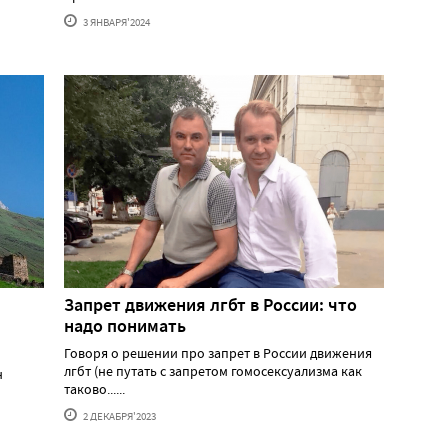
3 ЯНВАРЯ'2024
Запрет движения лгбт в России: что
надо понимать
Говоря о решении про запрет в России движения
лгбт (не путать с запретом гомосексуализма как
н
таково......
2 ДЕКАБРЯ'2023