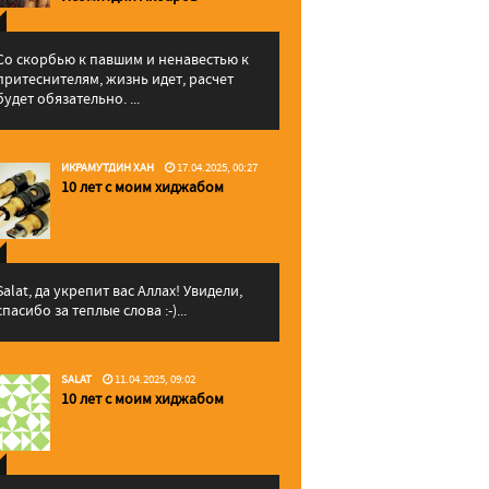
Со скорбью к павшим и ненавестью к
притеснителям, жизнь идет, расчет
будет обязательно. ...
ИКРАМУТДИН ХАН
17.04.2025, 00:27
10 лет с моим хиджабом
Salat, да укрепит вас Аллаx! Увидели,
спасибо за теплые слова :-)...
SALAT
11.04.2025, 09:02
10 лет с моим хиджабом