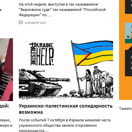
На этой неделе, выступая в так называемом
ь
"Верховном суде" так называемой "Российской
Федерации" по......
13 ЯНВАРЯ'2024
дой:
Украинско-палестинская солидарность
Tweets
возможна
язано,
После событий 7 октября в Израиле немалая часть
 мире и
украинского общества заняла откровенно
просионистск......