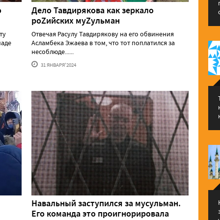
о
Дело Тавдирякова как зеркало
роZийских муZульман
ту
Отвечая Расулу Тавдирякову на его обвинения
паде
Асламбека Эжаева в том, что тот поплатился за
несоблюде......
31 ЯНВАРЯ'2024
Навальный заступился за мусульман.
Его команда это проигнорировала