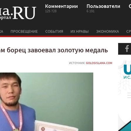
Комментарии
Пользователи
125 728
6 191
КА
ПРОСВЕЩЕНИЕ
СОБЫТИЯ
ИХ НРАВЫ
ЭКОНОМИКА
СР
м борец завоевал золотую медаль
ИСТОЧНИК:
GOLOSISLAMA.COM