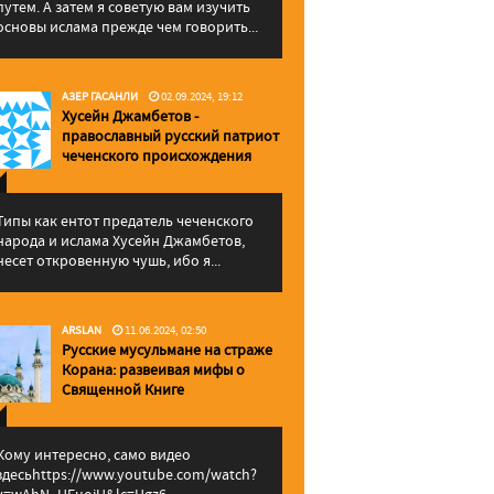
путем. А затем я советую вам изучить
основы ислама прежде чем говорить...
АЗЕР ГАСАНЛИ
02.09.2024, 19:12
Хусейн Джамбетов -
православный русский патриот
чеченского происхождения
Типы как ентот предатель чеченского
народа и ислама Хусейн Джамбетов,
несет откровенную чушь, ибо я...
ARSLAN
11.06.2024, 02:50
Русские мусульмане на страже
Корана: pазвеивая мифы о
Священной Книге
Кому интересно, само видео
здесьhttps://www.youtube.com/watch?