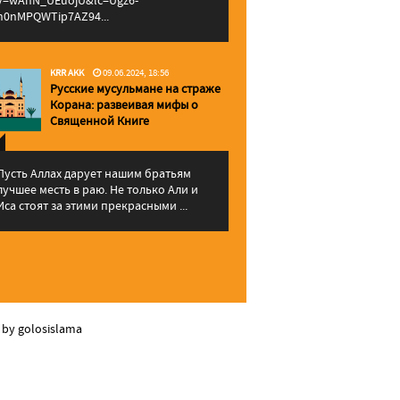
v=wAhN_UEuojU&lc=Ugz6-
h0nMPQWTip7AZ94...
KRR AKK
09.06.2024, 18:56
Русские мусульмане на страже
Корана: pазвеивая мифы о
Священной Книге
Пусть Аллах дарует нашим братьям
лучшее месть в раю. Не только Али и
Иса стоят за этими прекрасными ...
 by golosislama