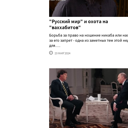
"Русский мир" и охота на
"ваххабитов"
Борьба за право на ношение никаба или н
за его запрет - одна из заметных тем этой н
для......
23 МАЯ'2024