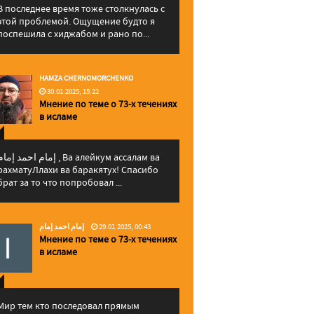
В последнее время тоже столкнулась с
этой проблемой. Ощущение будто я
поспешила с хиджабом и рано по...
HAMZA CHERNOMORCHENKO
30.01.2025, 15:22
Мнение по теме о 73-х течениях
в исламе
إمام احمد إما , Ва алейкум ассалам ва
рахматуЛлахи ва баракятух! Спасибо
брат за то что попробовал ...
إمام احمد إمام
29.01.2025, 00:43
Мнение по теме о 73-х течениях
в исламе
Мир тем кто последовал прямым