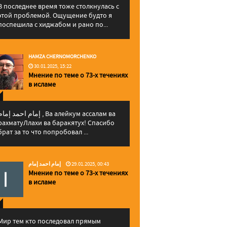
В последнее время тоже столкнулась с
этой проблемой. Ощущение будто я
поспешила с хиджабом и рано по...
HAMZA CHERNOMORCHENKO
30.01.2025, 15:22
Мнение по теме о 73-х течениях
в исламе
إمام احمد إما , Ва алейкум ассалам ва
рахматуЛлахи ва баракятух! Спасибо
брат за то что попробовал ...
إمام احمد إمام
29.01.2025, 00:43
Мнение по теме о 73-х течениях
в исламе
Мир тем кто последовал прямым