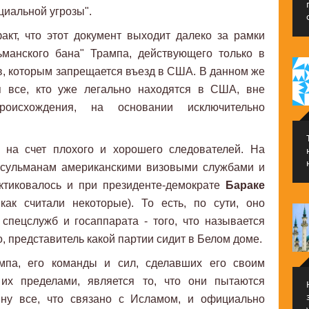
иальной угрозы".
кт, что этот документ выходит далеко за рамки
ьманского бана" Трампа, действующего только в
в, которым запрещается въезд в США. В данном же
я все, кто уже легально находятся в США, вне
оисхождения, на основании исключительно
 на счет плохого и хорошего следователей. На
усульманам американскими визовыми службами и
ктиковалось и при президенте-демократе
Бараке
как считали некоторые). То есть, по сути, оно
спецслужб и госаппарата - того, что называется
го, представитель какой партии сидит в Белом доме.
мпа, его команды и сил, сделавших его своим
их пределами, является то, что они пытаются
ину все, что связано с Исламом, и официально