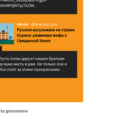
v=wAhN_UEuojU&lc=Ugz6-
h0nMPQWTip7AZ94...
KRR AKK
09.06.2024, 18:56
Русские мусульмане на страже
Корана: pазвеивая мифы о
Священной Книге
Пусть Аллах дарует нашим братьям
лучшее месть в раю. Не только Али и
Иса стоят за этими прекрасными ...
 by golosislama