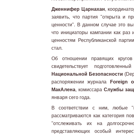
Дженнифер Царнахан
, координат
заявить, что партия "открыта и п
ценности". В данном случае это вы
что инициаторы кампании как раз 
ценностям Республиканской парти
стал.
Об отношении правящих кругов
свидетельствует подготовлен
Национальной Безопасности
(Dep
распоряжении журнала
Foreign of
МакАлена
, комиссара
Службы защ
января сего года.
В соответствии с ним, любые "и
рассматриваются как категория по
"отслеживать их на долгосроч
представляющих особый интерес