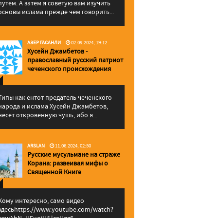
путем. А затем я советую вам изучить
основы ислама прежде чем говорить...
АЗЕР ГАСАНЛИ
02.09.2024, 19:12
Хусейн Джамбетов -
православный русский патриот
чеченского происхождения
Типы как ентот предатель чеченского
народа и ислама Хусейн Джамбетов,
несет откровенную чушь, ибо я...
ARSLAN
11.06.2024, 02:50
Русские мусульмане на страже
Корана: pазвеивая мифы о
Священной Книге
Кому интересно, само видео
здесьhttps://www.youtube.com/watch?