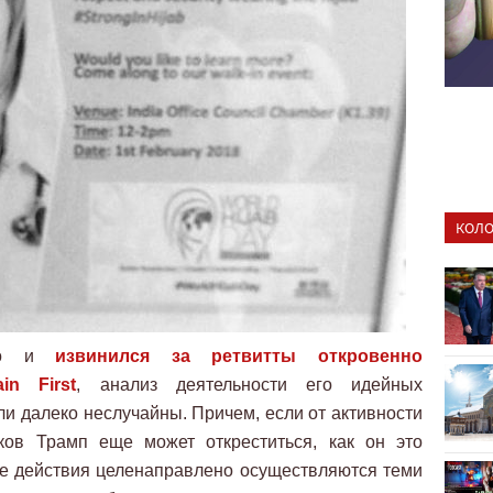
КОЛО
но и
извинился за ретвитты откровенно
in First
, анализ деятельности его идейных
ли далеко неслучайны. Причем, если от активности
ков Трамп еще может откреститься, как он это
е действия целенаправлено осуществляются теми