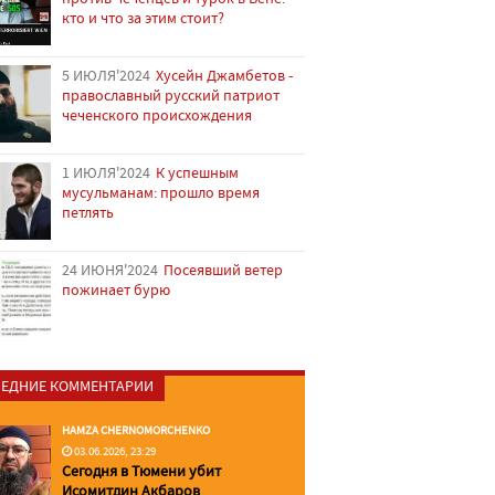
кто и что за этим стоит?
5 ИЮЛЯ'2024
Хусейн Джамбетов -
православный русский патриот
чеченского происхождения
1 ИЮЛЯ'2024
К успешным
мусульманам: прошло время
петлять
24 ИЮНЯ'2024
Посеявший ветер
пожинает бурю
ЕДНИЕ КОММЕНТАРИИ
HAMZA CHERNOMORCHENKO
03.06.2026, 23:29
Сегодня в Тюмени убит
Исомитдин Акбаров