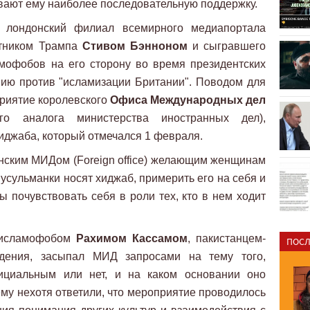
вают ему наиболее последовательную поддержку.
 лондонский филиал всемирного медиапортала
етником Трампа
Стивом Бэнноном
и сыгравшего
мофобов на его сторону во время президентских
ию против "исламизации Британии". Поводом для
риятие королевского
Офиса Международных дел
го аналога министерства иностранных дел),
иджаба, который отмечался 1 февраля.
нским МИДом (Foreign office) желающим женщинам
мусульманки носят хиджаб, примерить его на себя и
ы почувствовать себя в роли тех, кто в нем ходит
 исламофобом
Рахимом Кассамом
, пакистанцем-
ПОСЛ
ждения, засыпал МИД запросами на тему того,
ициальным или нет, и на каком основании оно
ему нехотя ответили, что мероприятие проводилось