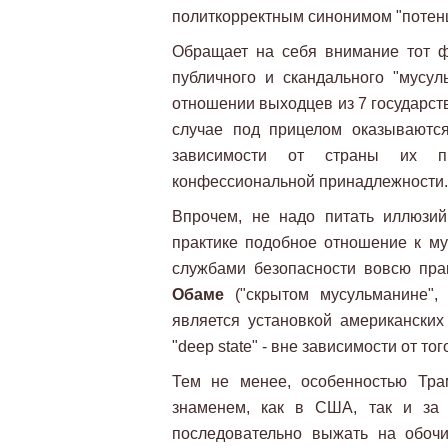
политкорректным синонимом "потенц
Обращает на себя внимание тот фа
публичного и скандального "мусул
отношении выходцев из 7 государст
случае под прицелом оказываютс
зависимости от страны их пр
конфессиональной принадлежности.
Впрочем, не надо питать иллюзий
практике подобное отношение к м
службами безопасности вовсю пра
Обаме
("скрытом мусульманине", 
является установкой американских 
"deep state" - вне зависимости от то
Тем не менее, особенностью Тра
знаменем, как в США, так и за 
последовательно выжать на обоч