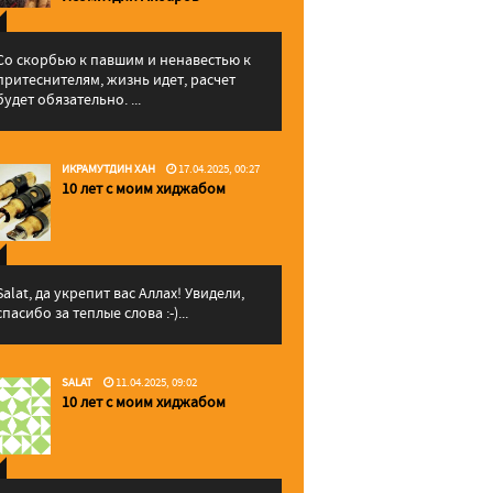
Со скорбью к павшим и ненавестью к
притеснителям, жизнь идет, расчет
будет обязательно. ...
ИКРАМУТДИН ХАН
17.04.2025, 00:27
10 лет с моим хиджабом
Salat, да укрепит вас Аллаx! Увидели,
спасибо за теплые слова :-)...
SALAT
11.04.2025, 09:02
10 лет с моим хиджабом