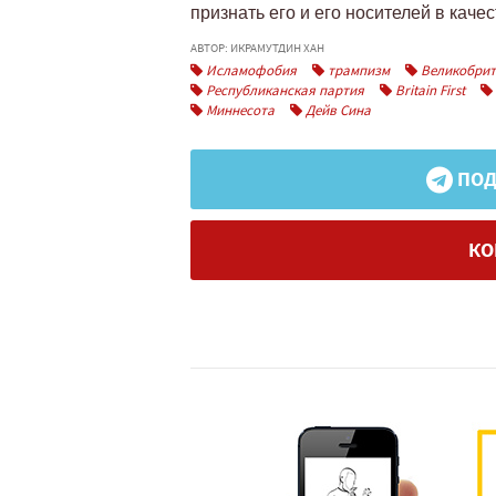
признать его и его носителей в каче
АВТОР: ИКРАМУТДИН ХАН
Исламофобия
трампизм
Великобрит
Республиканская партия
Britain First
Миннесота
Дейв Сина
ПОД
КО