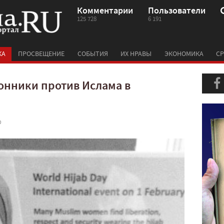
Комментарии
Пользователи
125 728
6 191
КА
ПРОСВЕЩЕНИЕ
СОБЫТИЯ
ИХ НРАВЫ
ЭКОНОМИКА
СР
ронники против Ислама в
0