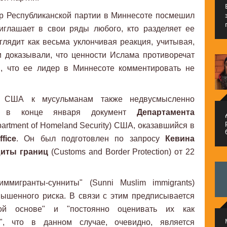
ор Республиканской партии в Миннесоте посмешил
риглашает в свои ряды любого, кто разделяет ее
глядит как весьма уклончивая реакция, учитывая,
и доказывали, что ценности Ислама противоречат
и, что ее лидер в Миннесоте комментировать не
 США к мусульманам также недвусмысленно
ный в конце января документ
Департамента
م
artment of Homeland Security) США, оказавшийся в
fice
. Он был подготовлен по запросу
Кевина
иты границ
(Customs and Border Protection) от 22
ммигранты-сунниты" (Sunni Muslim immigrants)
вышенного риска. В связи с этим предписывается
ной основе" и "постоянно оценивать их как
", что в данном случае, очевидно, является