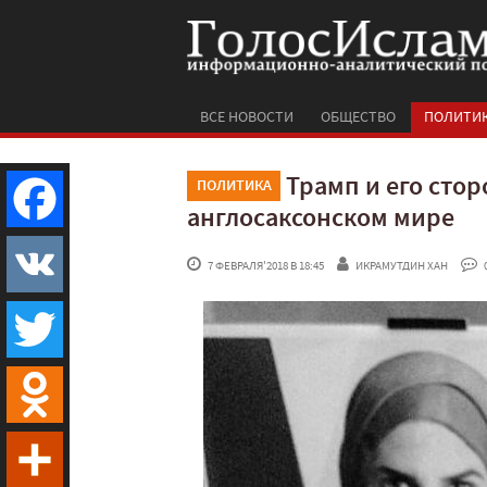
ВСЕ НОВОСТИ
ОБЩЕСТВО
ПОЛИТИ
Трамп и его сто
ПОЛИТИКА
англосаксонском мире
Facebook
 7 ФЕВРАЛЯ'2018 В 18:45
ИКРАМУТДИН ХАН
 
VK
Twitter
Odnoklassniki