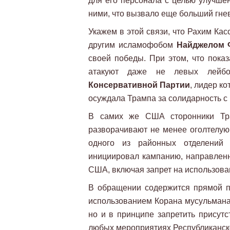
для его персонала с целью улучшен
ними, что вызвало еще больший гне
Укажем в этой связи, что Рахим Кас
другим исламофобом
Найджелом 
своей победы. При этом, что пока
атакуют даже не левых лейбо
Консервативной Партии
, лидер к
осуждала Трампа за солидарность 
В самих же США сторонники Т
разворачивают не менее оголтелую
одного из районных отделений
инициировал кампанию, направленн
США, включая запрет на использова
В обращении содержится прямой пр
использованием Корана мусульман
но и в принципе запретить присутс
любых мероприятиях Республиканск