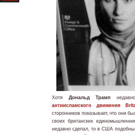
Ресурс
Хотя
Дональд Трамп
недав
антиисламского движения Brita
сторонников показывает, что они бы
своих британских единомышленни
недавно сделал, то в США подобны