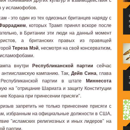
ия понимания других культур и взаимодействия с
в у исламофобов.
сам - это один из тех одиозных британцев наряду с
Фарраджем
, которых Трамп принял вскоре после
зательно, в Британии эти люди на данный момент
ристов, а британских правых из правящей
оторой
Тереза Мэй
, несмотря на свой консерватизм,
с исламофобами.
рампа внутри
Республиканской партии
сейчас
 антиисламскую кампанию. Так,
Дейв Сина
, глава
 Республиканской партии в штате
Миннесота
ую на "отрицание Шариата и защиту Конституции
ние Корана при принесении присяги".
изыв запретить не только принесение присяги с
ам, избранным на официальные должности в США,
твие "исламских религиозных и иных лидеров" на
ой партии.