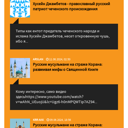
Хусейн Джамбетов - православный русский
патриот чеченского происхождения
Типы как ентот предатель чеченского народа и
ислама Хусейн Джамбетов, несет откровенную чушь,
ибо я...
ARSLAN
11.06.2024, 02:50
Русские мусульмане на страже Корана:
pазвеивая мифы о Священной Книге
Кому интересно, само видео
здесьhttps://www.youtube.com/watch?
v=wAhN_UEuojU&lc=Ugz6-h0nMPQWTip7AZ94...
KRR AKK
09.06.2024, 18:56
Русские мусульмане на страже Корана: