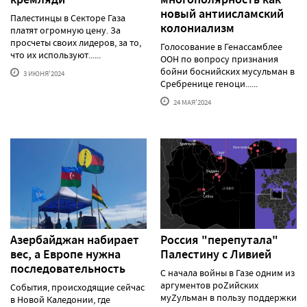
новый антиисламский
Палестинцы в Секторе Газа
колониализм
платят огромную цену. За
просчеты своих лидеров, за то,
Голосование в Генассамблее
что их используют......
ООН по вопросу признания
бойни боснийских мусульман в
3 ИЮНЯ'2024
Сребренице геноци......
24 МАЯ'2024
Азербайджан набирает
Россия "перепутала"
вес, а Европе нужна
Палестину с Ливией
последовательность
С начала войны в Газе одним из
аргументов роZийских
События, происходящие сейчас
муZульман в пользу поддержки
в Новой Каледонии, где