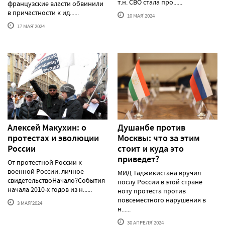
т.н. СВО стала про......
французские власти обвинили
в причастности к ид......
10 МАЯ'2024
17 МАЯ'2024
Алексей Макуxин: о
Душанбе против
протестаx и эволюции
Москвы: что за этим
России
стоит и куда это
приведет?
От протестной России к
военной России: личное
МИД Таджикистана вручил
свидетельствоНачало?События
послу России в этой стране
начала 2010-х годов из н......
ноту протеста против
повсеместного нарушения в
3 МАЯ'2024
н......
30 АПРЕЛЯ'2024