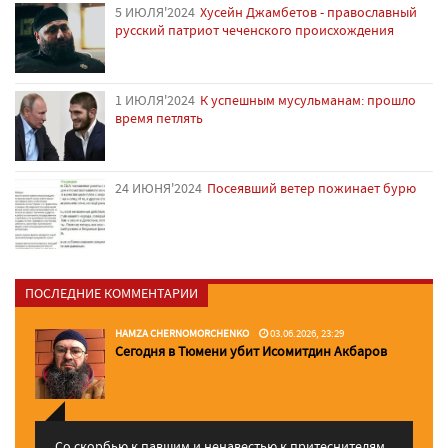
5 ИЮЛЯ'2024
Хусейн Джамбетов - православный
русский патриот чеченского происхождения
1 ИЮЛЯ'2024
К успешным мусульманам: прошло
время петлять
24 ИЮНЯ'2024
Посеявший ветер пожинает бурю
ПОСЛЕДНИЕ КОММЕНТАРИИ
HAMZA CHERNOMORCHENKO
03.06.2026, 23:29
Сегодня в Тюмени убит Исомитдин Акбаров
Со скорбью к павшим и ненавестью к притеснителям,