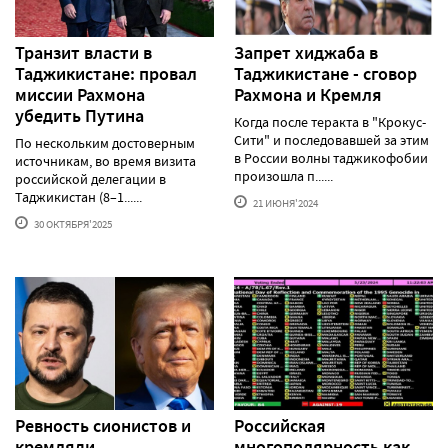
Транзит власти в
Запрет хиджаба в
Таджикистане: провал
Таджикистане - сговор
миссии Рахмона
Рахмона и Кремля
убедить Путина
Когда после теракта в "Крокус-
Сити" и последовавшей за этим
По нескольким достоверным
в России волны таджикофобии
источникам, во время визита
произошла п......
российской делегации в
Таджикистан (8–1......
21 ИЮНЯ'2024
30 ОКТЯБРЯ'2025
Ревность сионистов и
Российская
кремляди
многополярность как