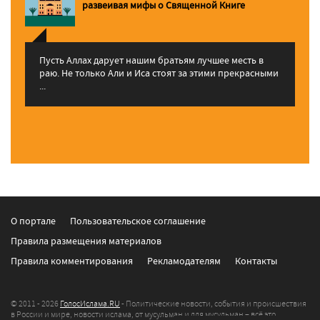
pазвеивая мифы о Священной Книге
Пусть Аллах дарует нашим братьям лучшее месть в
раю. Не только Али и Иса стоят за этими прекрасными
...
О портале
Пользовательское соглашение
Правила размещения материалов
Правила комментирования
Рекламодателям
Контакты
© 2011 - 2026
ГолосИслама.RU
- Политические новости, события и происшествия
в России и мире, новости ислама, от мусульман и для мусульман – всё это