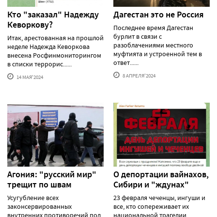
Кто "заказал" Надежду
Дагестан это не Россия
Кеворкову?
Последнее время Дагестан
бурлит в связи с
Итак, арестованная на прошлой
разоблачениями местного
неделе Надежда Кеворкова
муфтията и устроенной тем в
внесена Росфинмониторингом
ответ......
в списки террорис......
8 АПРЕЛЯ'2024
14 МАЯ'2024
Агония: "русский мир"
О депортации вайнахов,
трещит по швам
Сибири и "ждунах"
Усугубление всех
23 февраля чеченцы, ингуши и
законсервированных
все, кто сопереживает их
внутренних противоречий под
национальной трагедии,