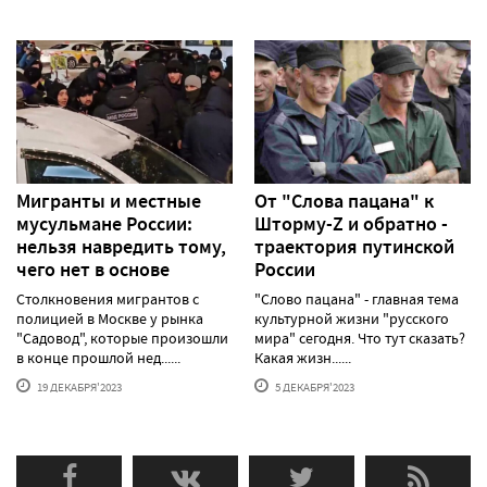
Мигранты и местные
От "Слова пацана" к
мусульмане России:
Шторму-Z и обратно -
нельзя навредить тому,
траектория путинской
чего нет в основе
России
Столкновения мигрантов с
"Слово пацана" - главная тема
полицией в Москве у рынка
культурной жизни "русского
"Садовод", которые произошли
мира" сегодня. Что тут сказать?
в конце прошлой нед......
Какая жизн......
19 ДЕКАБРЯ'2023
5 ДЕКАБРЯ'2023