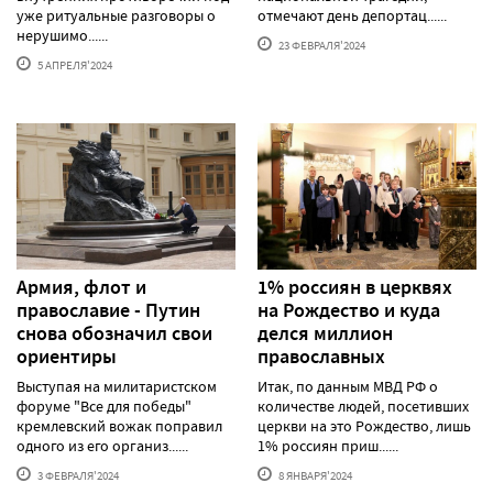
уже ритуальные разговоры о
отмечают день депортац......
нерушимо......
23 ФЕВРАЛЯ'2024
5 АПРЕЛЯ'2024
Армия, флот и
1% россиян в церквях
православие - Путин
на Рождество и куда
снова обозначил свои
делся миллион
ориентиры
православных
Выступая на милитаристском
Итак, по данным МВД РФ о
форуме "Все для победы"
количестве людей, посетивших
кремлевский вожак поправил
церкви на это Рождество, лишь
одного из его организ......
1% россиян приш......
3 ФЕВРАЛЯ'2024
8 ЯНВАРЯ'2024