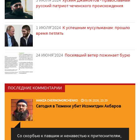
5 ИЮЛЯ'2024
Хусейн Джамбетов - православный
русский патриот чеченского происхождения
1 ИЮЛЯ'2024
К успешным мусульманам: прошло
время петлять
24 ИЮНЯ'2024
Посеявший ветер пожинает бурю
ПОСЛЕДНИЕ КОММЕНТАРИИ
HAMZA CHERNOMORCHENKO
03.06.2026, 23:29
Сегодня в Тюмени убит Исомитдин Акбаров
Со скорбью к павшим и ненавестью к притеснителям,