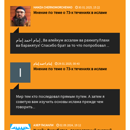
HAMZA CHERNOMORCHENKO
30.01.2025, 15:22
Мнение по теме о 73-х течениях в исламе
إمام احمد إمام , Ва алейкум ассалам ва рахматуЛлахи
ва баракятух! Спасибо брат за то что попробовал ...
إمام احمد إمام
29.01.2025, 00:43
Мнение по теме о 73-х течениях в исламе
Мир тем кто последовал прямым путем. А затем я
советую вам изучить основы ислама прежде чем
говорить...
АЗЕР ГАСАНЛИ
02.09.2024, 19:12