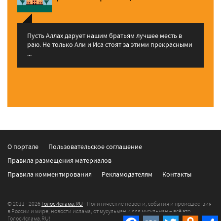
Пусть Аллах дарует нашим братьям лучшее месть в
раю. Не только Али и Иса стоят за этими прекрасными
...
О портале
Пользовательское соглашение
Правила размещения материалов
Правила комментирования
Рекламодателям
Контакты
© 2011 - 2026
ГолосИслама.RU
- Политические новости, события и происшествия
в России и мире, новости ислама, от мусульман и для мусульман – всё это
Facebook
VK
Twitter
Odnokla
ГолосИслама.RU!