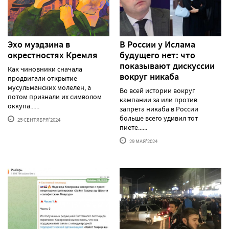
Эхо муэдзина в
В России у Ислама
окрестностях Кремля
будущего нет: что
показывают дискуссии
Как чиновники сначала
вокруг никаба
продвигали открытие
мусульманских молелен, а
Во всей истории вокруг
потом признали их символом
кампании за или против
оккупа......
запрета никаба в России
больше всего удивил тот
25 СЕНТЯБРЯ'2024
пиете......
29 МАЯ'2024