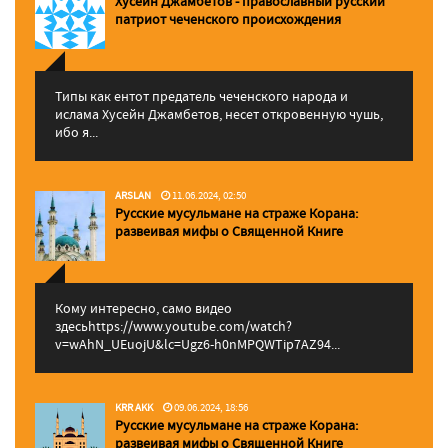
Хусейн Джамбетов - православный русский
патриот чеченского происхождения
Типы как ентот предатель чеченского народа и
ислама Хусейн Джамбетов, несет откровенную чушь,
ибо я...
ARSLAN
11.06.2024, 02:50
Русские мусульмане на страже Корана:
pазвеивая мифы о Священной Книге
Кому интересно, само видео
здесьhttps://www.youtube.com/watch?
v=wAhN_UEuojU&lc=Ugz6-h0nMPQWTip7AZ94...
KRR AKK
09.06.2024, 18:56
Русские мусульмане на страже Корана:
pазвеивая мифы о Священной Книге