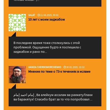
SALAT
11.04.2025, 09:02
10 лет с моим хиджабом
В последнее время тоже столкнулась с этой
проблемой. Ощущение будто я поспешила с
хиджабом и рано по...
HAMZA CHERNOMORCHENKO
30.01.2025, 15:22
Мнение по теме о 73-х течениях в исламе
إمام احمد إمام , Ва алейкум ассалам ва рахматуЛлахи
ва баракятух! Спасибо брат за то что попробовал ...