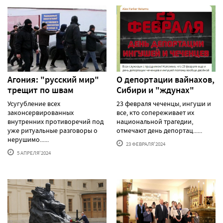
Агония: "русский мир"
О депортации вайнахов,
трещит по швам
Сибири и "ждунах"
Усугубление всех
23 февраля чеченцы, ингуши и
законсервированных
все, кто сопереживает их
внутренних противоречий под
национальной трагедии,
уже ритуальные разговоры о
отмечают день депортац......
нерушимо......
23 ФЕВРАЛЯ'2024
5 АПРЕЛЯ'2024