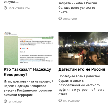
оккупа......
запрета никаба в России
больше всего удивил тот
25 СЕНТЯБРЯ'2024
пиете......
29 МАЯ'2024
Кто "заказал" Надежду
Дагестан это не Россия
Кеворкову?
Последнее время Дагестан
бурлит в связи с
Итак, арестованная на прошлой
разоблачениями местного
неделе Надежда Кеворкова
муфтията и устроенной тем в
внесена Росфинмониторингом
ответ......
в списки террорис......
8 АПРЕЛЯ'2024
14 МАЯ'2024