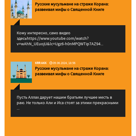
Русские мусульмане на страже Корана:
pазвеивая мифы о Священной Книге
Кому интересно, само видео
здесьhttps://www.youtube.com/watch?
v=wAhN_UEuojU&lc=Ugz6-h0nMPQWTip7AZ94...
KRR AKK
09.06.2024, 18:56
Русские мусульмане на страже Корана:
pазвеивая мифы о Священной Книге
Пусть Аллах дарует нашим братьям лучшее месть в
раю. Не только Али и Иса стоят за этими прекрасными
...