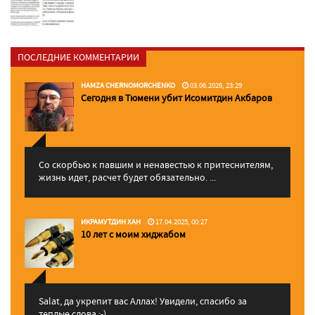
ПОСЛЕДНИЕ КОММЕНТАРИИ
HAMZA CHERNOMORCHENKO
03.06.2026, 23:29
Сегодня в Тюмени убит Исомитдин Акбаров
Со скорбью к павшим и ненавестью к притеснителям,
жизнь идет, расчет будет обязательно. ...
ИКРАМУТДИН ХАН
17.04.2025, 00:27
10 лет с моим хиджабом
Salat, да укрепит вас Аллаx! Увидели, спасибо за
теплые слова :-)...