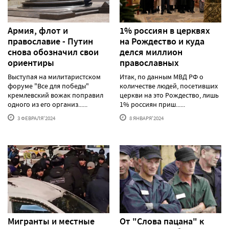
Армия, флот и
1% россиян в церквях
православие - Путин
на Рождество и куда
снова обозначил свои
делся миллион
ориентиры
православных
Выступая на милитаристском
Итак, по данным МВД РФ о
форуме "Все для победы"
количестве людей, посетивших
кремлевский вожак поправил
церкви на это Рождество, лишь
одного из его организ......
1% россиян приш......
3 ФЕВРАЛЯ'2024
8 ЯНВАРЯ'2024
Мигранты и местные
От "Слова пацана" к