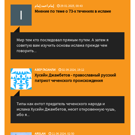
إمام احمد إمام
29.01.2025, 00:43
Мнение по теме о 73-х течениях в исламе
Мир тем кто последовал прямым путем. А затем я
советую вам изучить основы ислама прежде чем
говорить...
АЗЕР ГАСАНЛИ
02.09.2024, 19:12
Хусейн Джамбетов - православный русский
патриот чеченского происхождения
Типы как ентот предатель чеченского народа и
ислама Хусейн Джамбетов, несет откровенную чушь,
ибо я...
ARSLAN
11.06.2024, 02:50