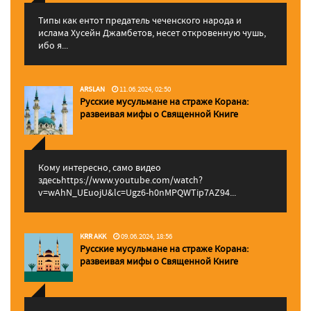
Типы как ентот предатель чеченского народа и
ислама Хусейн Джамбетов, несет откровенную чушь,
ибо я...
ARSLAN
11.06.2024, 02:50
Русские мусульмане на страже Корана:
pазвеивая мифы о Священной Книге
Кому интересно, само видео
здесьhttps://www.youtube.com/watch?
v=wAhN_UEuojU&lc=Ugz6-h0nMPQWTip7AZ94...
KRR AKK
09.06.2024, 18:56
Русские мусульмане на страже Корана:
pазвеивая мифы о Священной Книге