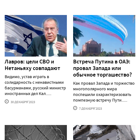
Лавров: цели СВО и
Встреча Путина в ОАЭ:
Нетаньяху совпадают
провал Запада или
обычное торгашество?
Видимо, устав играть в
солидарность с ненавистными
Как провал Запада и торжество
басурманами, русский министр
многополярного мира
иностранных дел Кал......
поспешили охарактеризовать
помпезную встречу Пути......
30 ДЕКАБРЯ'2023
7 ДЕКАБРЯ'2023