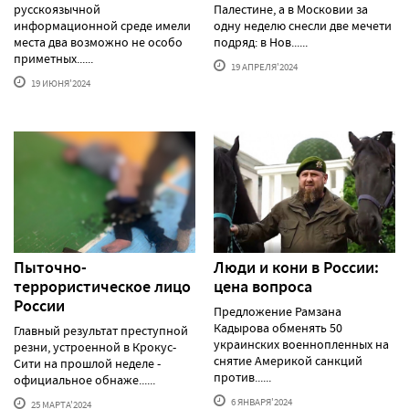
русскоязычной
Палестине, а в Московии за
информационной среде имели
одну неделю снесли две мечети
места два возможно не особо
подряд: в Нов......
приметных......
19 АПРЕЛЯ'2024
19 ИЮНЯ'2024
Пыточно-
Люди и кони в России:
террористическое лицо
цена вопроса
России
Предложение Рамзана
Кадырова обменять 50
Главный результат преступной
украинских военнопленных на
резни, устроенной в Крокус-
снятие Америкой санкций
Сити на прошлой неделе -
против......
официальное обнаже......
6 ЯНВАРЯ'2024
25 МАРТА'2024