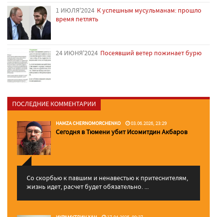
1 ИЮЛЯ'2024
К успешным мусульманам: прошло
время петлять
24 ИЮНЯ'2024
Посеявший ветер пожинает бурю
ПОСЛЕДНИЕ КОММЕНТАРИИ
HAMZA CHERNOMORCHENKO
03.06.2026, 23:29
Сегодня в Тюмени убит Исомитдин Акбаров
Со скорбью к павшим и ненавестью к притеснителям,
жизнь идет, расчет будет обязательно. ...