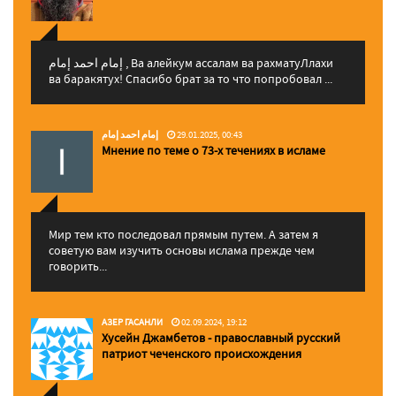
إمام احمد إمام , Ва алейкум ассалам ва рахматуЛлахи
ва баракятух! Спасибо брат за то что попробовал ...
إمام احمد إمام
29.01.2025, 00:43
Мнение по теме о 73-х течениях в исламе
Мир тем кто последовал прямым путем. А затем я
советую вам изучить основы ислама прежде чем
говорить...
АЗЕР ГАСАНЛИ
02.09.2024, 19:12
Хусейн Джамбетов - православный русский
патриот чеченского происхождения