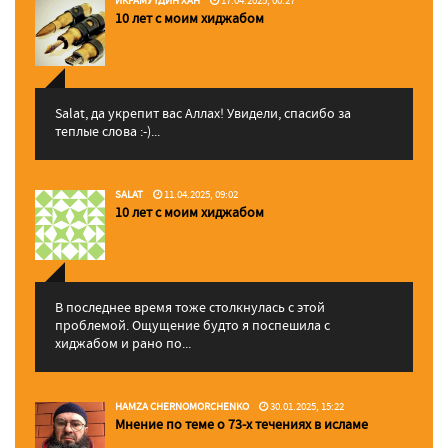
ИКРАМУТДИН ХАН
17.04.2025, 00:27
10 лет с моим хиджабом
Salat, да укрепит вас Аллаx! Увидели, спасибо за
теплые слова :-)...
SALAT
11.04.2025, 09:02
10 лет с моим хиджабом
В последнее время тоже столкнулась с этой
проблемой. Ощущение будто я поспешила с
хиджабом и рано по...
HAMZA CHERNOMORCHENKO
30.01.2025, 15:22
Мнение по теме о 73-х течениях в исламе