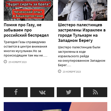
Помня про Газу, не
Шестеро палестинцев
забываем про
застрелены Израилем в
российский беспредел
городе Тулькарм на
Западном Берегу
Трагедия Газы справедливо
остается в центре внимания
Шестеро палестинцев были
многих мусульман.Но за
застрелены в ходе
происходящим там мы не......
израильского рейда
на оккупированном Западном
25 НОЯБРЯ'2023
Берег......
23 НОЯБРЯ'2023