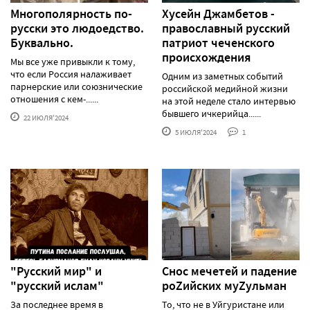
Многополярность по-
Хусейн Джамбетов -
русски это людоедство.
православный русский
Буквально.
патриот чеченского
происхождения
Мы все уже привыкли к тому,
что если Россия налаживает
Одним из заметных событий
парнерские или союзнические
российской медийной жизни
отношения с кем-......
на этой неделе стало интервью
бывшего ичкерийца......
22 ИЮЛЯ'2024
5 ИЮЛЯ'2024
1
"Русский мир" и
Снос мечетей и падение
"русский ислам"
роZийских муZульман
За последнее время в
То, что не в Уйгуристане или