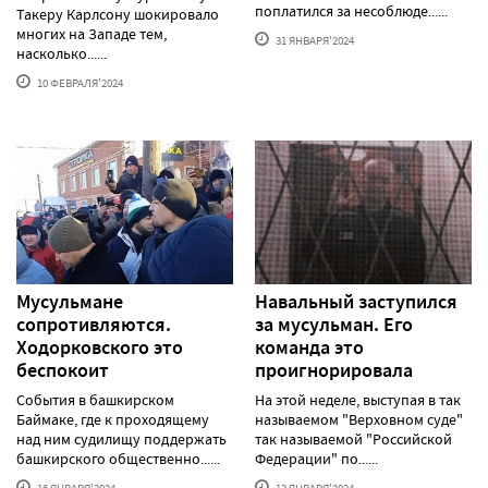
поплатился за несоблюде......
Такеру Карлсону шокировало
многих на Западе тем,
31 ЯНВАРЯ'2024
насколько......
10 ФЕВРАЛЯ'2024
Мусульмане
Навальный заступился
сопротивляются.
за мусульман. Его
Ходорковского это
команда это
беспокоит
проигнорировала
События в башкирском
На этой неделе, выступая в так
Баймаке, где к проходящему
называемом "Верховном суде"
над ним судилищу поддержать
так называемой "Российской
башкирского общественно......
Федерации" по......