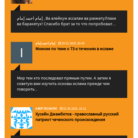
إمام احمد إمام , Ва алейкум ассалам ва рахматуЛлахи
ва баракятух! Спасибо брат за то что попробовал ...
إمام احمد إمام
29.01.2025, 00:43
Мнение по теме о 73-х течениях в исламе
Мир тем кто последовал прямым путем. А затем я
советую вам изучить основы ислама прежде чем
говорить...
АЗЕР ГАСАНЛИ
02.09.2024, 19:12
Хусейн Джамбетов - православный русский
патриот чеченского происхождения