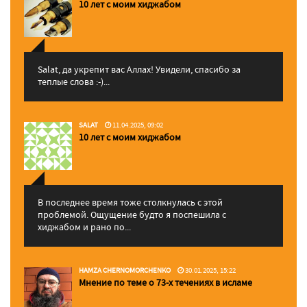
10 лет с моим хиджабом
Salat, да укрепит вас Аллаx! Увидели, спасибо за
теплые слова :-)...
SALAT
11.04.2025, 09:02
10 лет с моим хиджабом
В последнее время тоже столкнулась с этой
проблемой. Ощущение будто я поспешила с
хиджабом и рано по...
HAMZA CHERNOMORCHENKO
30.01.2025, 15:22
Мнение по теме о 73-х течениях в исламе