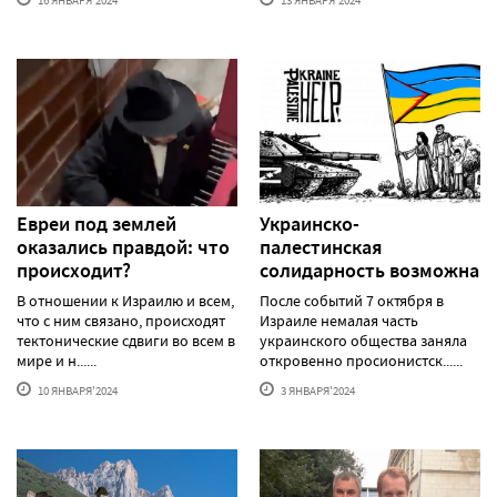
16 ЯНВАРЯ'2024
13 ЯНВАРЯ'2024
Евреи под землей
Украинско-
оказались правдой: что
палестинская
происходит?
солидарность возможна
В отношении к Израилю и всем,
После событий 7 октября в
что с ним связано, происходят
Израиле немалая часть
тектонические сдвиги во всем в
украинского общества заняла
мире и н......
откровенно просионистск......
10 ЯНВАРЯ'2024
3 ЯНВАРЯ'2024