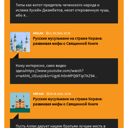
Типы как ентот предатель чеченского народа и
ислама Хусейн Джамбетов, несет откровенную чушь,
ибо я...
ARSLAN
11.06.2024, 02:50
Русские мусульмане на страже Корана:
pазвеивая мифы о Священной Книге
Кому интересно, само видео
здесьhttps://www.youtube.com/watch?
v=wAhN_UEuojU&lc=Ugz6-h0nMPQWTip7AZ94...
KRR AKK
09.06.2024, 18:56
Русские мусульмане на страже Корана:
pазвеивая мифы о Священной Книге
Пусть Аллах дарует нашим братьям лучшее месть в