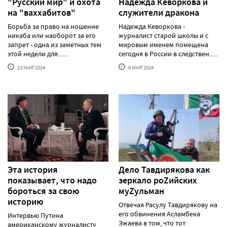
"Русский мир" и охота
Надежда Кеворкова и
на "ваххабитов"
служители дракона
Борьба за право на ношение
Надежда Кеворкова -
никаба или наоборот за его
журналист старой школы и с
запрет - одна из заметных тем
мировым именем помещена
этой недели для......
сегодня в России в следствен......
23 МАЯ'2024
6 МАЯ'2024
Эта история
Дело Тавдирякова как
показывает, что надо
зеркало роZийских
бороться за свою
муZульман
историю
Отвечая Расулу Тавдирякову на
его обвинения Асламбека
Интервью Путина
Эжаева в том, что тот
американскому журналисту