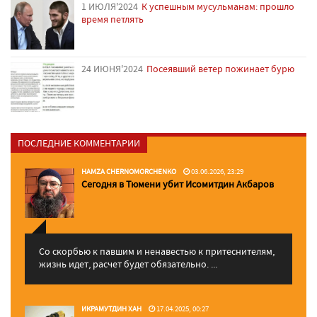
1 ИЮЛЯ'2024
К успешным мусульманам: прошло
время петлять
24 ИЮНЯ'2024
Посеявший ветер пожинает бурю
ПОСЛЕДНИЕ КОММЕНТАРИИ
HAMZA CHERNOMORCHENKO
03.06.2026, 23:29
Сегодня в Тюмени убит Исомитдин Акбаров
Со скорбью к павшим и ненавестью к притеснителям,
жизнь идет, расчет будет обязательно. ...
ИКРАМУТДИН ХАН
17.04.2025, 00:27