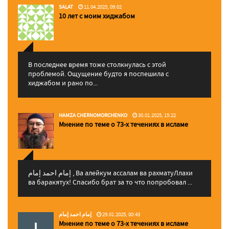
SALAT
11.04.2025, 09:02
10 лет с моим хиджабом
В последнее время тоже столкнулась с этой
проблемой. Ощущение будто я поспешила с
хиджабом и рано по...
HAMZA CHERNOMORCHENKO
30.01.2025, 15:22
Мнение по теме о 73-х течениях в исламе
إمام احمد إمام , Ва алейкум ассалам ва рахматуЛлахи
ва баракятух! Спасибо брат за то что попробовал ...
إمام احمد إمام
29.01.2025, 00:43
Мнение по теме о 73-х течениях в исламе