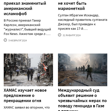
приехал знаменитый
не хочет быть
американский
марионеткой
исламофоб
Султан Ибрагим Искандар,
наследный правитель султаната
В Россию приехал Такер
Джохор, был приведен к
Карлсон, американский
присяге как 17-й......
"журналист", бывший ведущий
Fox News. Ажиотаж среди z-......
31 ЯНВАРЯ'2024
5 ФЕВРАЛЯ'2024
ХАМАС изучает новое
Международный суд
предложение о
объявит решение о
прекращении огня
чрезвычайных мерах по
поводу геноцида в Газе
ХАМАС заявил во вторник, что