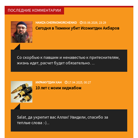
ПОСЛЕДНИЕ КОММЕНТАРИИ
HAMZA CHERNOMORCHENKO
03.06.2026, 23:29
Сегодня в Тюмени убит Исомитдин Акбаров
Со скорбью к павшим и ненавестью к притеснителям,
жизнь идет, расчет будет обязательно. ...
ИКРАМУТДИН ХАН
17.04.2025, 00:27
10 лет с моим хиджабом
Salat, да укрепит вас Аллаx! Увидели, спасибо за
теплые слова :-)...