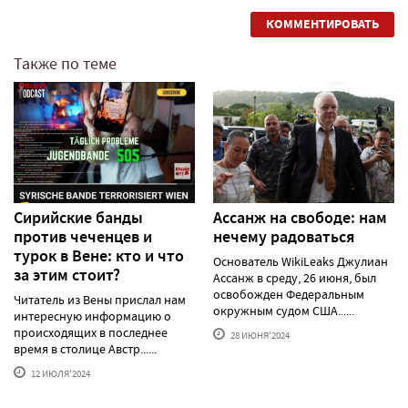
КОММЕНТИРОВАТЬ
Также по теме
Сирийские банды
Ассанж на свободе: нам
против чеченцев и
нечему радоваться
турок в Вене: кто и что
Основатель WikiLeaks Джулиан
за этим стоит?
Ассанж в среду, 26 июня, был
освобожден Федеральным
Читатель из Вены прислал нам
окружным судом США......
интересную информацию о
происходящих в последнее
28 ИЮНЯ'2024
время в столице Австр......
12 ИЮЛЯ'2024