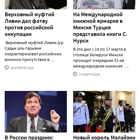
Верховный муфтий
На Международной
Ливии дал фатву
книжной ярмарке в
против российской
Минске Турция
оккупации
представила книги С.
Нурси
Верховный муфтий Ливии д-р
Садык аль-Гарьяни
В эти дни с 14 по 17 марта в
охарактеризовал российское
столице Беларуси Минске
военное присутствие в......
проходит очередная 31-ая
международная книжная ......
28 АПРЕЛЯ'2024
17 МАРТА'2024
В России праздник:
Новый король Малайзии