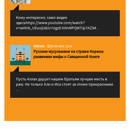
Кому интересно, само видео
здесьhttps://www.youtube.com/watch?
v=wAhN_UEuojU&lc=Ugz6-h0nMPQWTip7AZ94...
KRR AKK
09.06.2024, 18:56
Русские мусульмане на страже Корана:
pазвеивая мифы о Священной Книге
Пусть Аллах дарует нашим братьям лучшее месть в
раю. Не только Али и Иса стоят за этими прекрасными
...