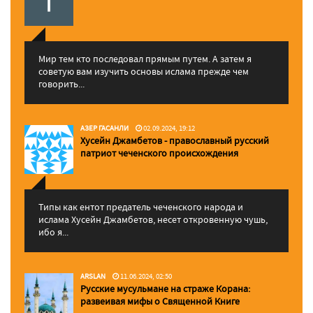
Мир тем кто последовал прямым путем. А затем я
советую вам изучить основы ислама прежде чем
говорить...
АЗЕР ГАСАНЛИ
02.09.2024, 19:12
Хусейн Джамбетов - православный русский
патриот чеченского происхождения
Типы как ентот предатель чеченского народа и
ислама Хусейн Джамбетов, несет откровенную чушь,
ибо я...
ARSLAN
11.06.2024, 02:50
Русские мусульмане на страже Корана:
pазвеивая мифы о Священной Книге