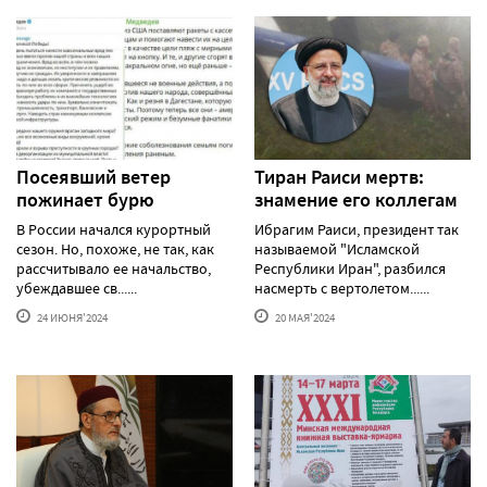
Посеявший ветер
Тиран Раиси мертв:
пожинает бурю
знамение его коллегам
В России начался курортный
Ибрагим Раиси, президент так
сезон. Но, похоже, не так, как
называемой "Исламской
рассчитывало ее начальство,
Республики Иран", разбился
убеждавшее св......
насмерть с вертолетом......
24 ИЮНЯ'2024
20 МАЯ'2024