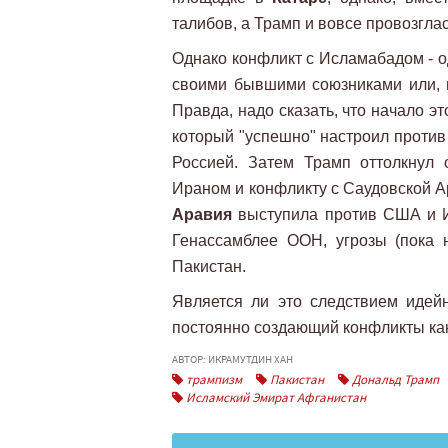
талибов, а Трамп и вовсе провозгла
Однако конфликт с Исламабадом - о
своими бывшими союзниками или, 
Правда, надо сказать, что начало 
который "успешно" настроил прот
Россией. Затем Трамп оттолкнул
Ираном и конфликту с Саудовской Ар
Аравия
выступила против США и И
Генассамблее ООН, угрозы (пока 
Пакистан.
Является ли это следствием идей
постоянно создающий конфликты как
АВТОР: ИКРАМУТДИН ХАН
трампизм
Пакистан
Дональд Трамп
Исламский Эмират Афганистан