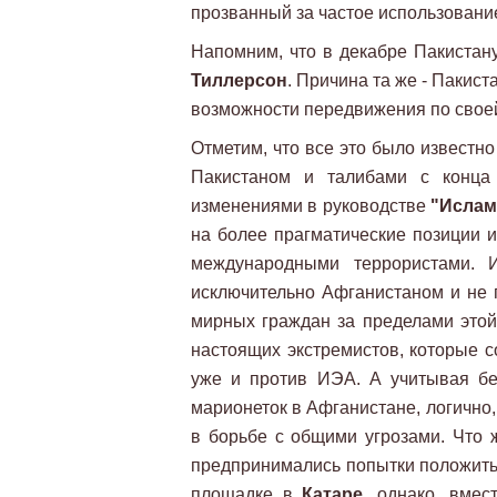
прозванный за частое использован
Напомним, что в декабре Пакиста
Тиллерсон
. Причина та же - Пакис
возможности передвижения по своей 
Отметим, что все это было известн
Пакистаном и талибами с конца 
изменениями в руководстве
"Ислам
на более прагматические позиции и
международными террористами. И
исключительно Афганистаном и не п
мирных граждан за пределами этой 
настоящих экстремистов, которые 
уже и против ИЭА. А учитывая бе
марионеток в Афганистане, логично,
в борьбе с общими угрозами. Что
предпринимались попытки положить 
площадке в
Катаре
, однако, вме