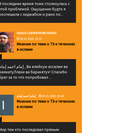
В последнее время тоже столкнулась с
этой проблемой. Ощущение будто я
поспешила с хиджабом и рано по...
HAMZA CHERNOMORCHENKO
30.01.2025, 15:22
Мнение по теме о 73-х течениях
в исламе
إمام احمد إما , Ва алейкум ассалам ва
рахматуЛлахи ва баракятух! Спасибо
брат за то что попробовал ...
إمام احمد إمام
29.01.2025, 00:43
Мнение по теме о 73-х течениях
в исламе
Мир тем кто последовал прямым