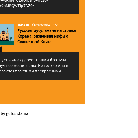
v=wAhN_UEuojU&lc=Ugz6-
h0nMPQWTip7AZ94...
KRR AKK
09.06.2024, 18:56
Русские мусульмане на страже
Корана: pазвеивая мифы о
Священной Книге
Пусть Аллах дарует нашим братьям
лучшее месть в раю. Не только Али и
Иса стоят за этими прекрасными ...
 by golosislama