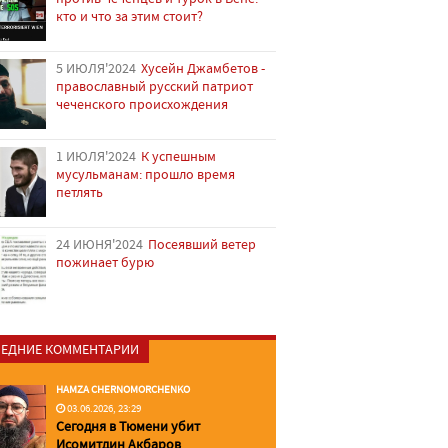
кто и что за этим стоит?
5 ИЮЛЯ'2024
Хусейн Джамбетов -
православный русский патриот
чеченского происхождения
1 ИЮЛЯ'2024
К успешным
мусульманам: прошло время
петлять
24 ИЮНЯ'2024
Посеявший ветер
пожинает бурю
ЕДНИЕ КОММЕНТАРИИ
HAMZA CHERNOMORCHENKO
03.06.2026, 23:29
Сегодня в Тюмени убит
Исомитдин Акбаров