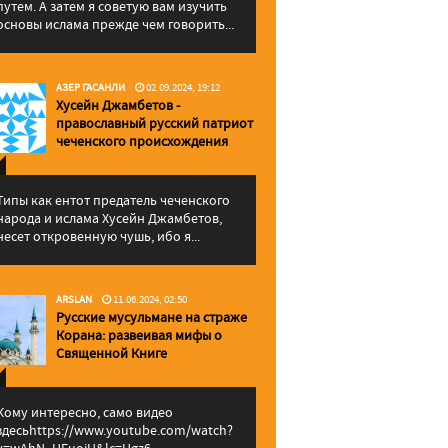
путем. А затем я советую вам изучить
основы ислама прежде чем говорить...
АЗЕР ГАСАНЛИ
02.09.2024, 19:12
Хусейн Джамбетов -
православный русский патриот
чеченского происхождения
Типы как ентот предатель чеченского
народа и ислама Хусейн Джамбетов,
несет откровенную чушь, ибо я...
ARSLAN
11.06.2024, 02:50
Русские мусульмане на страже
Корана: pазвеивая мифы о
Священной Книге
Кому интересно, само видео
здесьhttps://www.youtube.com/watch?