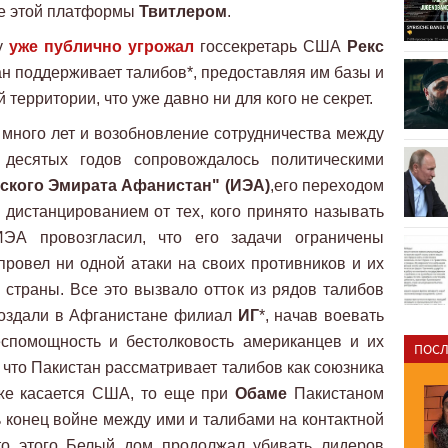
ие этой платформы
Твитлером
.
ну
уже публично угрожал
госсекретарь США
Рекс
тан поддерживает талибов*, предоставляя им базы и
территории, что уже давно ни для кого не секрет.
о много лет и возобновление сотрудничества между
десятых годов сопровождалось политическими
ского Эмирата Афанистан" (ИЭА)
,его переходом
 дистанцированием от тех, кого принято называть
ЭА провозгласил, что его задачи ограничены
ровел ни одной атаки на своих противников и их
страны. Все это вызвало отток из рядов талибов
создали в Афганистане филиал
ИГ
*, начав воевать
спомощность и бестолковость американцев и их
ПОСЛ
 что Пакистан рассматривает талибов как союзника
 же касается США, то еще при
Обаме
Пакистаном
конец войне между ими и талибами на контактной
сто этого Белый дом продолжал убивать лидеров