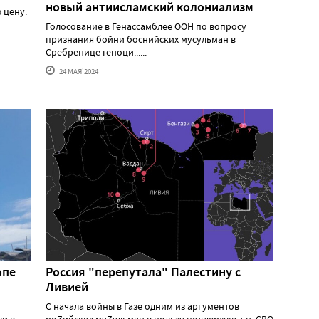
новый антиисламский колониализм
 цену.
Голосование в Генассамблее ООН по вопросу
признания бойни боснийских мусульман в
Сребренице геноци......
24 МАЯ'2024
опе
Россия "перепутала" Палестину с
Ливией
С начала войны в Газе одним из аргументов
ли в
роZийских муZульман в пользу поддержки т.н. СВО