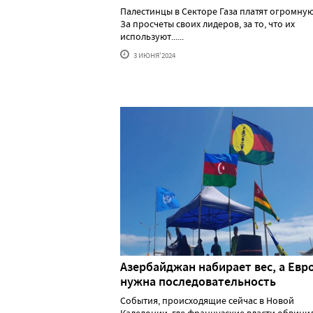
Палестинцы в Секторе Газа платят огромную
За просчеты своих лидеров, за то, что их
используют......
3 ИЮНЯ'2024
Азербайджан набирает вес, а Евр
нужна последовательность
События, происходящие сейчас в Новой
Каледонии, где французские власти обвини