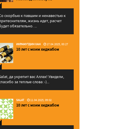
Со скорбью к павшим и ненавестью к
притеснителям, жизнь идет, расчет
будет обязательно. ...
ИКРАМУТДИН ХАН
17.04.2025, 00:27
10 лет с моим хиджабом
Salat, да укрепит вас Аллаx! Увидели,
спасибо за теплые слова :-)...
SALAT
11.04.2025, 09:02
10 лет с моим хиджабом