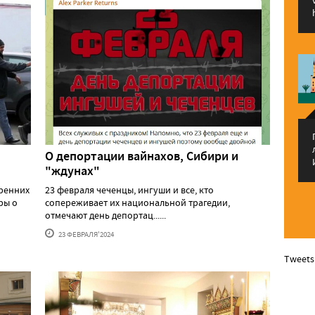
О депортации вайнахов, Сибири и
"ждунах"
тренних
23 февраля чеченцы, ингуши и все, кто
ры о
сопереживает их национальной трагедии,
отмечают день депортац......
23 ФЕВРАЛЯ'2024
Tweets