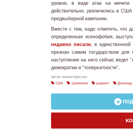
уровне, в виде атак на мечети 
действительно, увеличились в США 
предвыборной кампании.
Вместе с тем, надо отметить, что 
определенная ксенофобия, высту
недавно писали
, в единственной
признан самим государством для 
наступление на него сейчас ведет "
демократии и "толернатности".
АВТОР: ИКРАМУТДИН ХАН
США
трампизм
шариат
Дональд 
ПОД
КО