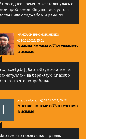
В последнее время тоже столкнулась с
этой проблемой. Ощущение будто я
поспешила с хиджабом и рано по...
HAMZA CHERNOMORCHENKO
30.01.2025, 15:22
Мнение по теме о 73-х течениях
в исламе
إمام احمد إما , Ва алейкум ассалам ва
рахматуЛлахи ва баракятух! Спасибо
брат за то что попробовал ...
إمام احمد إمام
29.01.2025, 00:43
Мнение по теме о 73-х течениях
в исламе
Мир тем кто последовал прямым