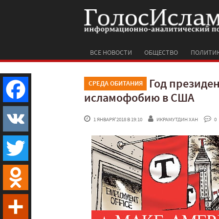
ВСЕ НОВОСТИ
ОБЩЕСТВО
ПОЛИТИ
Год президен
СРЕДА ОБИТАНИЯ
исламофобию в США
Facebook
 1 ЯНВАРЯ'2018 В 19:10
ИКРАМУТДИН ХАН
 0
VK
Twitter
Odnoklassniki