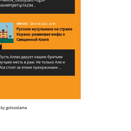
v=wAhN_UEuojU&lc=Ugz6-
h0nMPQWTip7AZ94...
KRR AKK
09.06.2024, 18:56
Русские мусульмане на страже
Корана: pазвеивая мифы о
Священной Книге
Пусть Аллах дарует нашим братьям
лучшее месть в раю. Не только Али и
Иса стоят за этими прекрасными ...
 by golosislama