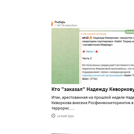
Кто "заказал" Надежду Кеворков
Итак, арестованная на прошлой неделе Над
Кеворкова внесена Росфинмониторингом в
террорис......
14 МАЯ'2024