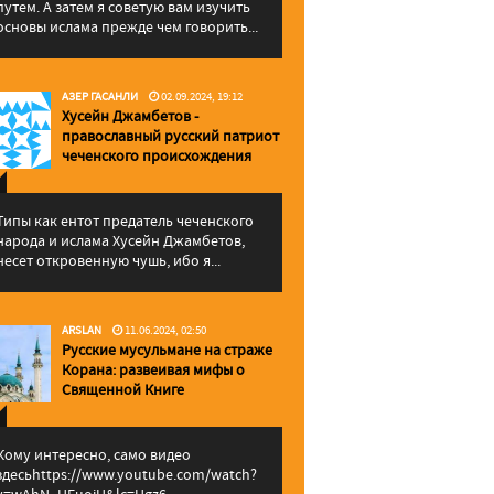
путем. А затем я советую вам изучить
основы ислама прежде чем говорить...
АЗЕР ГАСАНЛИ
02.09.2024, 19:12
Хусейн Джамбетов -
православный русский патриот
чеченского происхождения
Типы как ентот предатель чеченского
народа и ислама Хусейн Джамбетов,
несет откровенную чушь, ибо я...
ARSLAN
11.06.2024, 02:50
Русские мусульмане на страже
Корана: pазвеивая мифы о
Священной Книге
Кому интересно, само видео
здесьhttps://www.youtube.com/watch?