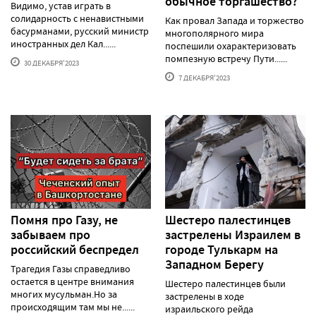
обычное торгашество?
Видимо, устав играть в
солидарность с ненавистными
Как провал Запада и торжество
басурманами, русский министр
многополярного мира
иностранных дел Кал......
поспешили охарактеризовать
помпезную встречу Пути......
30 ДЕКАБРЯ'2023
7 ДЕКАБРЯ'2023
Помня про Газу, не
Шестеро палестинцев
забываем про
застрелены Израилем в
российский беспредел
городе Тулькарм на
Западном Берегу
Трагедия Газы справедливо
остается в центре внимания
Шестеро палестинцев были
многих мусульман.Но за
застрелены в ходе
происходящим там мы не......
израильского рейда