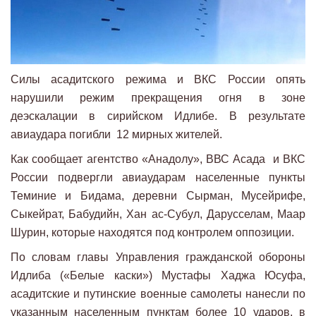
Силы асадитского режима и ВКС России опять
нарушили режим прекращения огня в зоне
деэскалации в сирийском Идлибе. В результате
авиаудара погибли 12 мирных жителей.
Как сообщает агентство «Анадолу», ВВС Асада и ВКС
России подвергли авиаударам населенные пункты
Теминие и Бидама, деревни Сырман, Мусейрифе,
Сыкейрат, Бабудийн, Хан ас-Субул, Дарусселам, Маар
Шурин, которые находятся под контролем оппозиции.
По словам главы Управления гражданской обороны
Идлиба («Белые каски») Мустафы Хаджа Юсуфа,
асадитские и путинские военные самолеты нанесли по
указанным населенным пунктам более 10 ударов, в