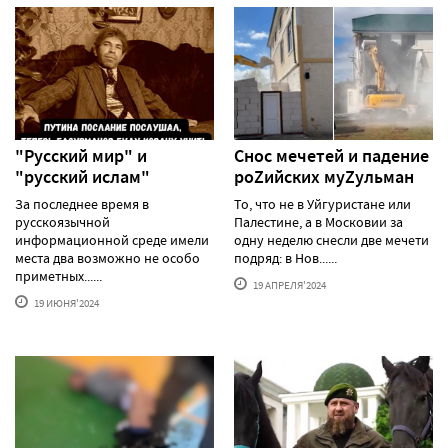
"Русский мир" и
Снос мечетей и падение
"русский ислам"
роZийских муZульман
За последнее время в
То, что не в Уйгуристане или
русскоязычной
Палестине, а в Московии за
информационной среде имели
одну неделю снесли две мечети
места два возможно не особо
подряд: в Нов......
приметных......
19 АПРЕЛЯ'2024
19 ИЮНЯ'2024