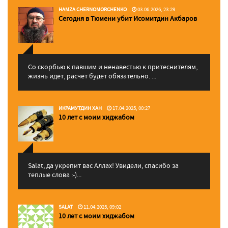
HAMZA CHERNOMORCHENKO
03.06.2026, 23:29
Сегодня в Тюмени убит Исомитдин Акбаров
Со скорбью к павшим и ненавестью к притеснителям,
жизнь идет, расчет будет обязательно. ...
ИКРАМУТДИН ХАН
17.04.2025, 00:27
10 лет с моим хиджабом
Salat, да укрепит вас Аллаx! Увидели, спасибо за
теплые слова :-)...
SALAT
11.04.2025, 09:02
10 лет с моим хиджабом