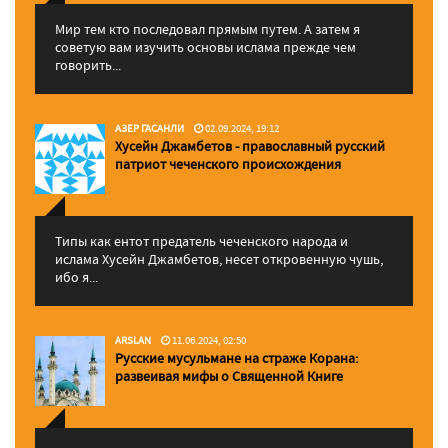
Мир тем кто последовал прямым путем. А затем я
советую вам изучить основы ислама прежде чем
говорить...
АЗЕР ГАСАНЛИ
02.09.2024, 19:12
Хусейн Джамбетов - православный русский
патриот чеченского происхождения
Типы как ентот предатель чеченского народа и
ислама Хусейн Джамбетов, несет откровенную чушь,
ибо я...
ARSLAN
11.06.2024, 02:50
Русские мусульмане на страже Корана:
pазвеивая мифы о Священной Книге