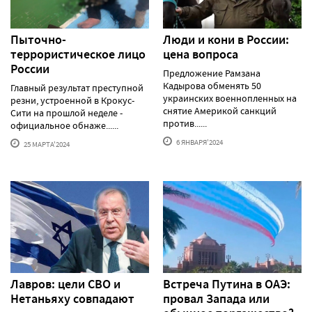
Пыточно-
Люди и кони в России:
террористическое лицо
цена вопроса
России
Предложение Рамзана
Кадырова обменять 50
Главный результат преступной
украинских военнопленных на
резни, устроенной в Крокус-
снятие Америкой санкций
Сити на прошлой неделе -
против......
официальное обнаже......
6 ЯНВАРЯ'2024
25 МАРТА'2024
Лавров: цели СВО и
Встреча Путина в ОАЭ:
Нетаньяху совпадают
провал Запада или