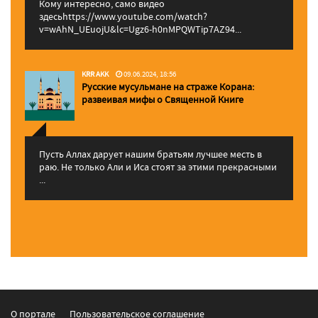
Кому интересно, само видео
здесьhttps://www.youtube.com/watch?
v=wAhN_UEuojU&lc=Ugz6-h0nMPQWTip7AZ94...
KRR AKK
09.06.2024, 18:56
Русские мусульмане на страже Корана:
pазвеивая мифы о Священной Книге
Пусть Аллах дарует нашим братьям лучшее месть в
раю. Не только Али и Иса стоят за этими прекрасными
...
О портале
Пользовательское соглашение