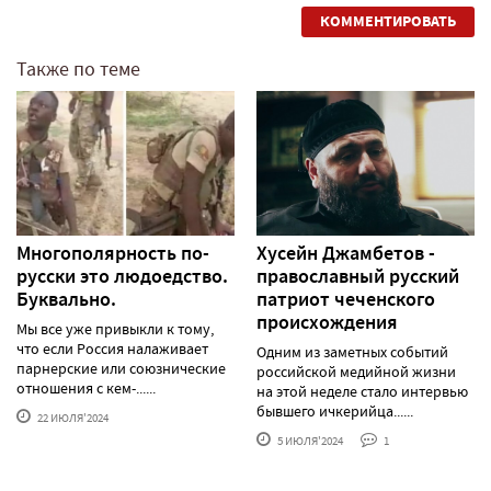
КОММЕНТИРОВАТЬ
Также по теме
Многополярность по-
Хусейн Джамбетов -
русски это людоедство.
православный русский
Буквально.
патриот чеченского
происхождения
Мы все уже привыкли к тому,
что если Россия налаживает
Одним из заметных событий
парнерские или союзнические
российской медийной жизни
отношения с кем-......
на этой неделе стало интервью
бывшего ичкерийца......
22 ИЮЛЯ'2024
5 ИЮЛЯ'2024
1