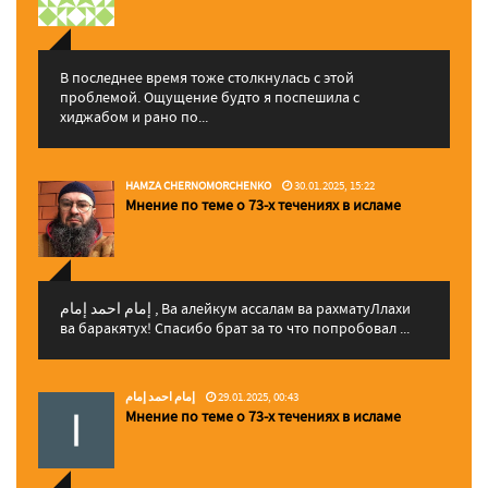
В последнее время тоже столкнулась с этой
проблемой. Ощущение будто я поспешила с
хиджабом и рано по...
HAMZA CHERNOMORCHENKO
30.01.2025, 15:22
Мнение по теме о 73-х течениях в исламе
إمام احمد إمام , Ва алейкум ассалам ва рахматуЛлахи
ва баракятух! Спасибо брат за то что попробовал ...
إمام احمد إمام
29.01.2025, 00:43
Мнение по теме о 73-х течениях в исламе